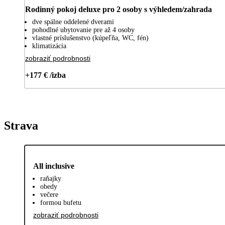
Rodinný pokoj deluxe pro 2 osoby s výhledem/zahrada
dve spálne oddelené dverami
pohodlné ubytovanie pre až 4 osoby
vlastné príslušenstvo (kúpeľňa, WC, fén)
klimatizácia
zobraziť podrobnosti
+177 € /izba
Strava
All inclusive
raňajky
obedy
večere
formou bufetu
zobraziť podrobnosti