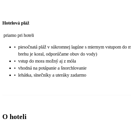
Hotelová pláž
priamo pri hoteli
•
piesočnatá pláž v súkromnej lagúne s miernym vstupom do m
brehu je koral, odporúčame obuv do vody)
•
vstup do mora možný aj z móla
•
vhodná na potápanie a šnorchlovanie
•
lehátka, slnečníky a uteráky zadarmo
O hoteli