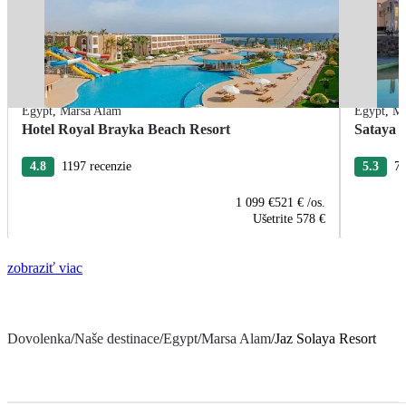
Egypt
,
Marsa Alam
Egypt
,
Ma
Hotel Royal Brayka Beach Resort
Sataya 
4.8
1197 recenzie
5.3
76
1 099 €
521 €
/os.
Ušetrite
578 €
zobraziť viac
Dovolenka
/
Naše destinace
/
Egypt
/
Marsa Alam
/
Jaz Solaya Resort