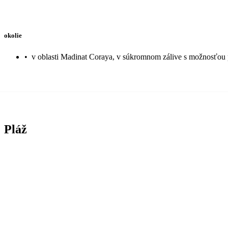
okolie
•
v oblasti Madinat Coraya, v súkromnom zálive s možnosťou 
Pláž