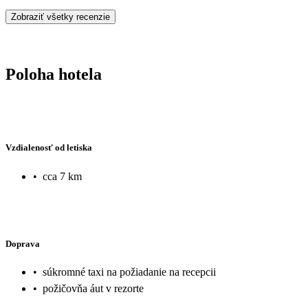
Zobraziť všetky recenzie
Poloha hotela
Vzdialenosť od letiska
•
cca 7 km
Doprava
•
súkromné taxi na požiadanie na recepcii
•
požičovňa áut v rezorte