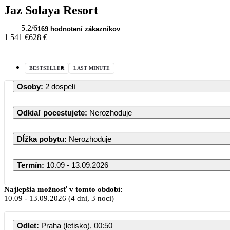
Jaz Solaya Resort
5.2
/6
169 hodnotení zákazníkov
1 541 €
628 €
BESTSELLER
LAST MINUTE
Osoby
:
2 dospelí
Odkiaľ pocestujete
:
Nerozhoduje
Dĺžka pobytu
:
Nerozhoduje
Termín
:
10.09 - 13.09.2026
Najlepšia možnosť v tomto období:
10.09
-
13.09.2026
(4 dni, 3 noci)
Odlet
:
Praha (letisko), 00:50