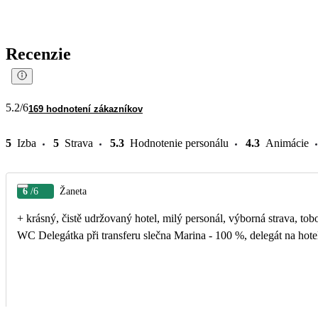
Recenzie
5.2
/6
169 hodnotení zákazníkov
5
Izba
5
Strava
5.3
Hodnotenie personálu
4.3
Animácie
6
/6
Žaneta
+ krásný, čistě udržovaný hotel, milý personál, výborná strava, tobogány,
WC Delegátka při transferu slečna Marina - 100 %, delegát na ho