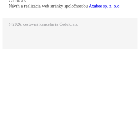
Čedok a.s
Návrh a realizácia web stránky spoločnosťou
Axabee sp. z. o.o.
@2026, cestovná kancelária Čedok, a.s.