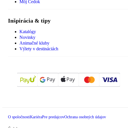
Môj Čedok
Inšpirácia & tipy
Katalógy
Novinky
Animačné kluby
Výlety v destináciách
O spoločnosti
Kariéra
Pre predajcov
Ochrana osobných údajov