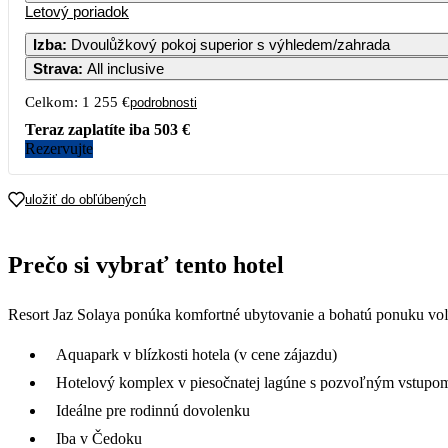
Letový poriadok
Izba
:
Dvoulůžkový pokoj superior s výhledem/zahrada
Strava
:
All inclusive
Celkom:
1 255 €
podrobnosti
Teraz zaplatíte iba
503 €
Rezervujte
uložiť do obľúbených
Prečo si vybrať tento hotel
Resort Jaz Solaya ponúka komfortné ubytovanie a bohatú ponuku voľ
Aquapark v blízkosti hotela (v cene zájazdu)
Hotelový komplex v piesočnatej lagúne s pozvoľným vstupo
Ideálne pre rodinnú dovolenku
Iba v Čedoku