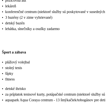
•
požičovňa áut
•
lekáreň
•
konferenčné centrum (niektoré služby sú poskytované v susedných 
•
3 bazény (2 v zime vyhrievané)
•
detský bazén
•
lehátka, slnečníky a osušky zadarmo
Šport a zábava
•
plážový volejbal
•
stolný tenis
•
šípky
•
fitness
•
detské ihrisko
•
za príplatok tenisové kurty, potápačské centrum (niektoré služby s
•
aquapark Aqua Coraya centrum - 13 šmýkačiek/tobogánov pre deti 