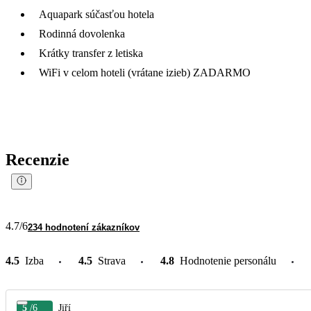
Aquapark súčasťou hotela
Rodinná dovolenka
Krátky transfer z letiska
WiFi v celom hoteli (vrátane izieb) ZADARMO
Recenzie
4.7
/6
234 hodnotení zákazníkov
4.5
Izba
4.5
Strava
4.8
Hodnotenie personálu
5
/6
Jiří