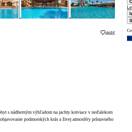
O
Le
I
S
Ce
uložiť
Re
pobyt s nádherným výhľadom na jachty kotviace v neďalekom
a objavovanie podmorských krás a živej atmosféry prístavného