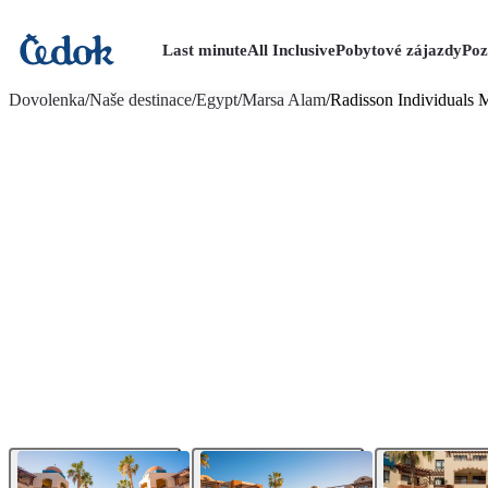
Last minute
All Inclusive
Pobytové zájazdy
Poz
viac fotografií (65)
Dovolenka
/
Naše destinace
/
Egypt
/
Marsa Alam
/
Radisson Individuals 