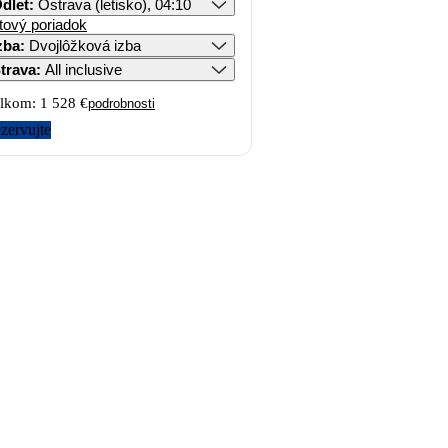
dlet
:
Ostrava (letisko), 04:10
tový poriadok
zba
:
Dvojlôžková izba
trava
:
All inclusive
lkom:
1 528 €
podrobnosti
zervujte