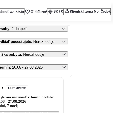
ahnuť aplikáciu
Obľúbené
SK / €
Klientská zóna Môj Čedok
Osoby
:
2 dospelí
dkiaľ pocestujete
:
Nerozhoduje
ĺžka pobytu
:
Nerozhoduje
ermín
:
20.08 - 27.08.2026
LAST MINUTE
jlepšia možnosť v tomto období:
.08
-
27.08.2026
 dní, 7 nocí)