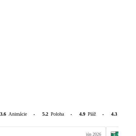
3.6
Animácie
5.2
Poloha
4.9
Pláž
4.3
Atrakcie
jún 2026
5
/6
Len