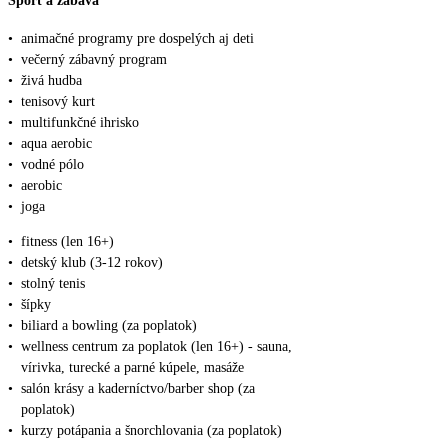
Šport a zábava
•
animačné programy pre dospelých aj deti
•
večerný zábavný program
•
živá hudba
•
tenisový kurt
•
multifunkčné ihrisko
•
aqua aerobic
•
vodné pólo
•
aerobic
•
joga
•
fitness (len 16+)
•
detský klub (3-12 rokov)
•
stolný tenis
•
šípky
•
biliard a bowling (za poplatok)
•
wellness centrum za poplatok (len 16+) - sauna,
vírivka, turecké a parné kúpele, masáže
•
salón krásy a kaderníctvo/barber shop (za
poplatok)
•
kurzy potápania a šnorchlovania (za poplatok)