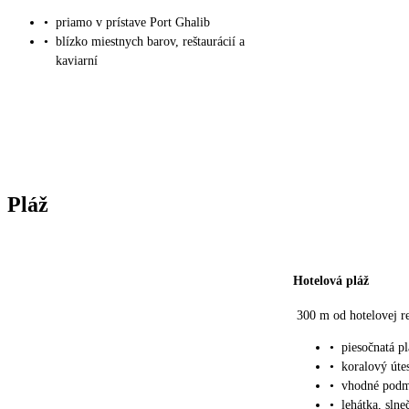
•
priamo v prístave Port Ghalib
•
blízko miestnych barov, reštaurácií a
kaviarní
Pláž
Hotelová pláž
300 m od hotelovej r
•
piesočnatá pl
•
koralový útes
•
vhodné podm
•
lehátka, sln