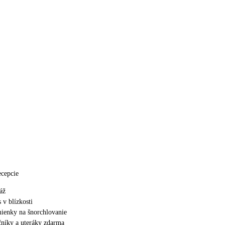
ecepcie
áž
 v blízkosti
ienky na šnorchlovanie
ečníky a uteráky zdarma