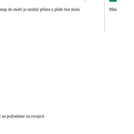
 vstup do moře je možný přímo z pláže bez mola.
Mám ráda Port 
 na požiadanie na recepcii