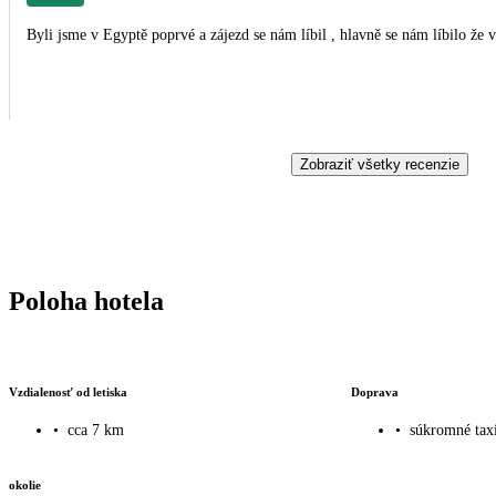
Byli jsme v Egyptě poprvé a zájezd se nám líbil , hlavně se nám líbilo že
Zobraziť všetky recenzie
Poloha hotela
Vzdialenosť od letiska
Doprava
•
cca 7 km
•
súkromné taxi
okolie