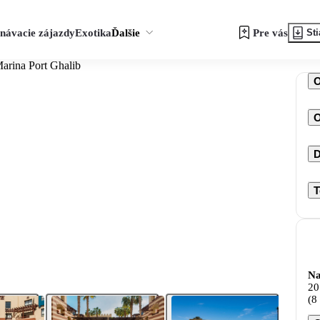
návacie zájazdy
Exotika
Ďalšie
Pre vás
Sti
Marina Port Ghalib
O
D
T
Na
20
(8