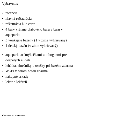
Vybavenie
•
recepcia
•
hlavná reštaurácia
•
reštaurácia à la carte
•
4 bary vrátane plážového baru a baru v
aquaparku
•
3 vonkajšie bazény (1 v zime vyhrievaný)
•
1 detský bazén (v zime vyhrievaný)
•
aquapark so šmýkačkami a toboganmi pre
dospelých aj deti
•
lehátka, slnečníky a osušky pri bazéne zdarma
•
Wi-Fi v celom hoteli zdarma
•
nákupné arkády
•
lekár a lekáreň