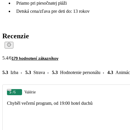
Priamo pri piesočnatej pláži
Detská cena/zľava pre deti do: 13 rokov
Recenzie
5.4
/6
179 hodnotení zákazníkov
5.3
Izba
5.3
Strava
5.3
Hodnotenie personálu
4.3
Animác
5
/6
Valérie
Chyběl večerní program, od 19:00 hotel duchů