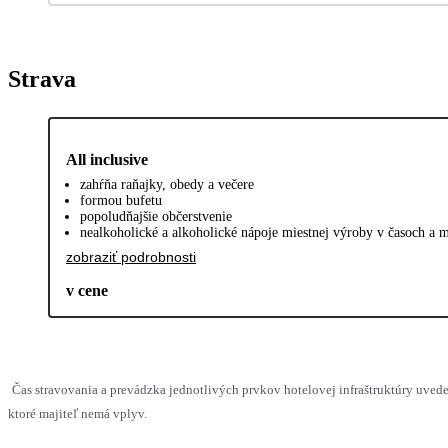
Strava
All inclusive
zahŕňa raňajky, obedy a večere
formou bufetu
popoludňajšie občerstvenie
nealkoholické a alkoholické nápoje miestnej výroby v časoch a 
zobraziť podrobnosti
v cene
Čas stravovania a prevádzka jednotlivých prvkov hotelovej infraštruktúry uv
ktoré majiteľ nemá vplyv.