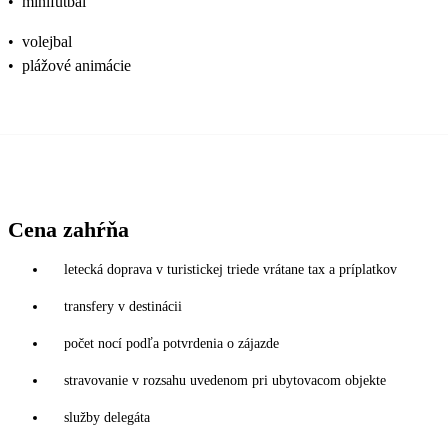
•
minifutbal
•
volejbal
•
plážové animácie
Cena zahŕňa
letecká doprava v turistickej triede vrátane tax a príplatkov
transfery v destinácii
počet nocí podľa potvrdenia o zájazde
stravovanie v rozsahu uvedenom pri ubytovacom objekte
služby delegáta