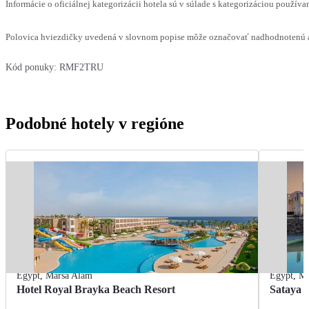
Informácie o oficiálnej kategorizácii hotela sú v súlade s kategorizáciou používan
Polovica hviezdičky uvedená v slovnom popise môže označovať nadhodnotenú al
Kód ponuky:
RMF2TRU
Podobné hotely v regióne
Egypt
,
Marsa Alam
Egypt
,
Ma
Hotel Royal Brayka Beach Resort
Sataya 