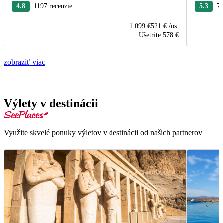
4.8
1197 recenzie
5.3
76
1 099 €
521 €
/os.
Ušetrite
578 €
zobraziť viac
Výlety v destinácii
Využite skvelé ponuky výletov v destinácii od našich partnerov