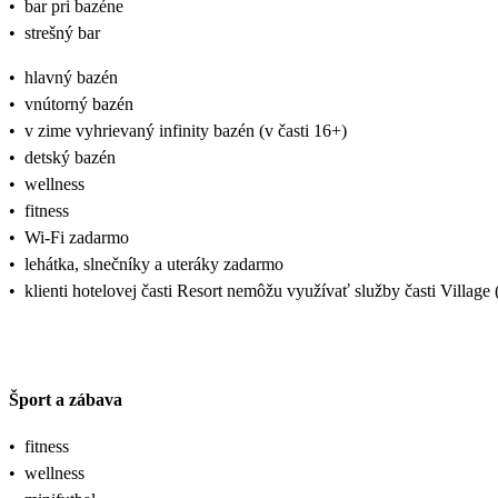
•
bar pri bazéne
•
strešný bar
•
hlavný bazén
•
vnútorný bazén
•
v zime vyhrievaný infinity bazén (v časti 16+)
•
detský bazén
•
wellness
•
fitness
•
Wi-Fi zadarmo
•
lehátka, slnečníky a uteráky zadarmo
•
klienti hotelovej časti Resort nemôžu využívať služby časti Village
Šport a zábava
•
fitness
•
wellness