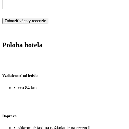
Zobraziť všetky recenzie
Poloha hotela
Vzdialenosť od letiska
•
cca 84 km
Doprava
•
súkromné taxi na požiadanie na recepcii