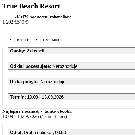
True Beach Resort
5.4
/6
179 hodnotení zákazníkov
1 202 €
549 €
BESTSELLER
LAST MINUTE
Osoby
:
2 dospelí
Odkiaľ pocestujete
:
Nerozhoduje
Dĺžka pobytu
:
Nerozhoduje
Termín
:
10.09 - 13.09.2026
Najlepšia možnosť v tomto období:
10.09
-
13.09.2026
(4 dni, 3 noci)
Odlet
:
Praha (letisko), 00:50