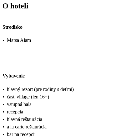
O hoteli
Stredisko
•
Marsa Alam
Vybavenie
•
hlavný rezort (pre rodiny s deťmi)
•
časť village (len 16+)
•
vstupná hala
•
recepcia
•
hlavná reštaurácia
•
a la carte reštaurácia
•
bar na recepcii