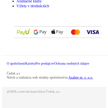
Animačné kluby
Výlety v destináciách
O spoločnosti
Kariéra
Pre predajcov
Ochrana osobných údajov
Čedok a.s
Návrh a realizácia web stránky spoločnosťou
Axabee sp. z. o.o.
@2026, cestovná kancelária Čedok, a.s.