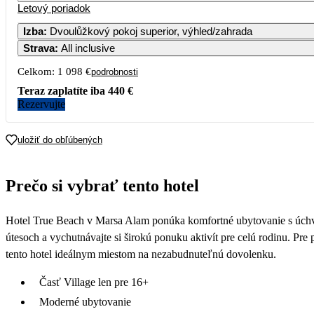
Letový poriadok
Izba
:
Dvoulůžkový pokoj superior, výhled/zahrada
Strava
:
All inclusive
Celkom:
1 098 €
podrobnosti
Teraz zaplatíte iba
440 €
Rezervujte
uložiť do obľúbených
Prečo si vybrať tento hotel
Hotel True Beach v Marsa Alam ponúka komfortné ubytovanie s úchva
útesoch a vychutnávajte si širokú ponuku aktivít pre celú rodinu. Pre
tento hotel ideálnym miestom na nezabudnuteľnú dovolenku.
Časť Village len pre 16+
Moderné ubytovanie