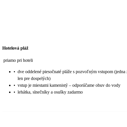
Hotelová pláž
priamo pri hoteli
•
dve oddelené piesočnaté pláže s pozvoľným vstupom (jedna z
len pre dospelých)
•
vstup je miestami kamenistý – odporúčame obuv do vody
•
lehátka, slnečníky a osušky zadarmo