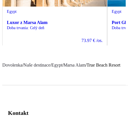
Egypt
Egypt
Luxor z Marsa Alam
Port Gh
Doba trvania
:
Celý deň
Doba trva
73.97 €
/os.
Dovolenka
/
Naše destinace
/
Egypt
/
Marsa Alam
/
True Beach Resort
Kontakt