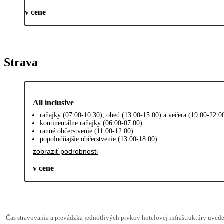
v cene
Strava
All inclusive
raňajky (07:00-10:30), obed (13:00-15:00) a večera (19:00-22:0
kontinentálne raňajky (06:00-07:00)
ranné občerstvenie (11:00-12:00)
popoludňajšie občerstvenie (13:00-18:00)
zobraziť podrobnosti
v cene
Čas stravovania a prevádzka jednotlivých prvkov hotelovej infraštruktúry uve