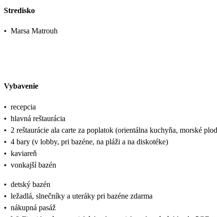
Stredisko
•
Marsa Matrouh
Vybavenie
•
recepcia
•
hlavná reštaurácia
•
2 reštaurácie ala carte za poplatok (orientálna kuchyňa, morské plo
•
4 bary (v lobby, pri bazéne, na pláži a na diskotéke)
•
kaviareň
•
vonkajší bazén
•
detský bazén
•
ležadlá, slnečníky a uteráky pri bazéne zdarma
•
nákupná pasáž