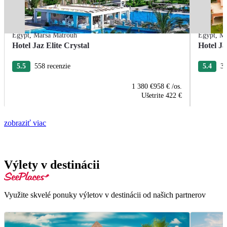
Egypt
,
Marsa Matrouh
Egypt
,
Ma
Hotel Jaz Elite Crystal
Hotel J
5.5
558 recenzie
5.4
33
1 380 €
958 €
/os.
Ušetrite
422 €
zobraziť viac
Výlety v destinácii
Využite skvelé ponuky výletov v destinácii od našich partnerov