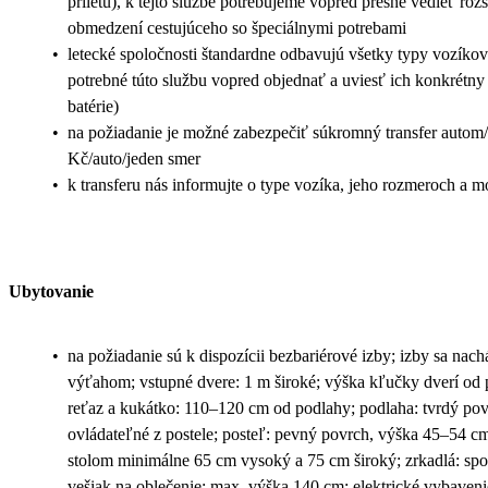
príletu), k tejto službe potrebujeme vopred presne vedieť ro
obmedzení cestujúceho so špeciálnymi potrebami
•
letecké spoločnosti štandardne odbavujú všetky typy vozíkov 
potrebné túto službu vopred objednať a uviesť ich konkrétny
batérie)
•
na požiadanie je možné zabezpečiť súkromný transfer autom
Kč/auto/jeden smer
•
k transferu nás informujte o type vozíka, jeho rozmeroch a m
Ubytovanie
•
na požiadanie sú k dispozícii bezbariérové izby; izby sa nac
výťahom; vstupné dvere: 1 m široké; výška kľučky dverí od
reťaz a kukátko: 110–120 cm od podlahy; podlaha: tvrdý povr
ovládateľné z postele; posteľ: pevný povrch, výška 45–54 cm; 
stolom minimálne 65 cm vysoký a 75 cm široký; zrkadlá: sp
vešiak na oblečenie: max. výška 140 cm; elektrické vybaveni