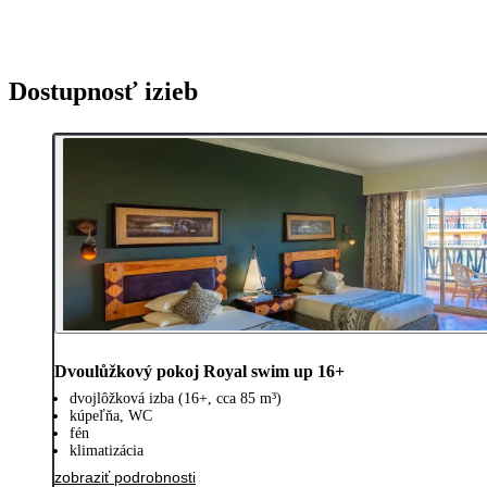
Dostupnosť izieb
Dvoulůžkový pokoj Royal swim up 16+
dvojlôžková izba (16+, cca 85 m³)
kúpeľňa, WC
fén
klimatizácia
zobraziť podrobnosti