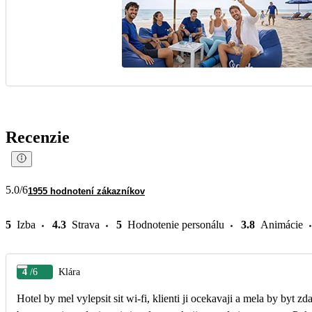
Recenzie
5.0
/6
1955 hodnotení zákazníkov
5
Izba
4.3
Strava
5
Hodnotenie personálu
3.8
Animácie
4
/6
Klára
Hotel by mel vylepsit sit wi-fi, klienti ji ocekavaji a mela by byt z