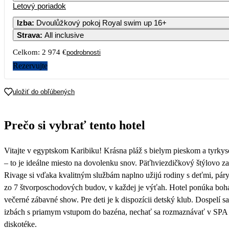
Letový poriadok
1
Izba
:
Dvoulůžkový pokoj Royal swim up 16+
Strava
:
All inclusive
3
4
5
6
7
8
Celkom:
2 974 €
podrobnosti
10
11
12
13
14
15
Rezervujte
17
18
19
20
21
22
uložiť do obľúbených
1 487
1 512
1 326
24
25
26
27
28
29
Prečo si vybrať tento hotel
31
Vitajte v egyptskom Karibiku! Krásna pláž s bielym pieskom a tyrk
– to je ideálne miesto na dovolenku snov. Päťhviezdičkový štýlovo z
Rivage si vďaka kvalitným službám naplno užijú rodiny s deťmi, páry 
zo 7 štvorposchodových budov, v každej je výťah. Hotel ponúka boh
večerné zábavné show. Pre deti je k dispozícii detský klub. Dospelí
izbách s priamym vstupom do bazéna, nechať sa rozmaznávať v SPA c
diskotéke.