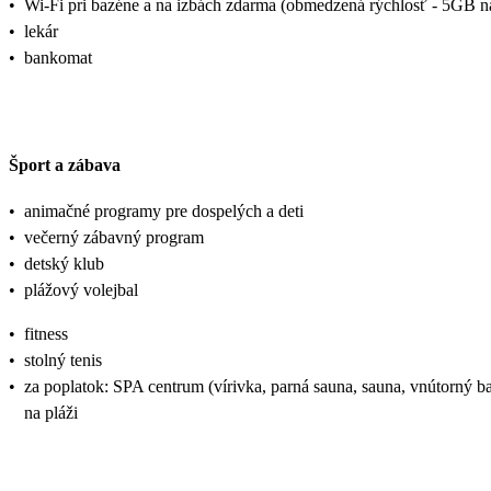
•
Wi-Fi pri bazéne a na izbách zdarma (obmedzená rýchlosť - 5GB na
•
lekár
•
bankomat
Šport a zábava
•
animačné programy pre dospelých a deti
•
večerný zábavný program
•
detský klub
•
plážový volejbal
•
fitness
•
stolný tenis
•
za poplatok: SPA centrum (vírivka, parná sauna, sauna, vnútorný ba
na pláži