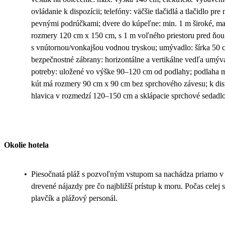
ovládanie k dispozícii; telefóny: väčšie tlačidlá a tlačidlo pre
pevnými podrúčkami; dvere do kúpeľne: min. 1 m široké, ma
rozmery 120 cm x 150 cm, s 1 m voľného priestoru pred ňou;
s vnútornou/vonkajšou vodnou tryskou; umývadlo: šírka 50
bezpečnostné zábrany: horizontálne a vertikálne vedľa umývad
potreby: uložené vo výške 90–120 cm od podlahy; podlaha 
kút má rozmery 90 cm x 90 cm bez sprchového závesu; k disp
hlavica v rozmedzí 120–150 cm a sklápacie sprchové sedadl
Okolie hotela
•
Piesočnatá pláž s pozvoľným vstupom sa nachádza priamo v ar
drevené nájazdy pre čo najbližší prístup k moru. Počas celej s
plavčík a plážový personál.