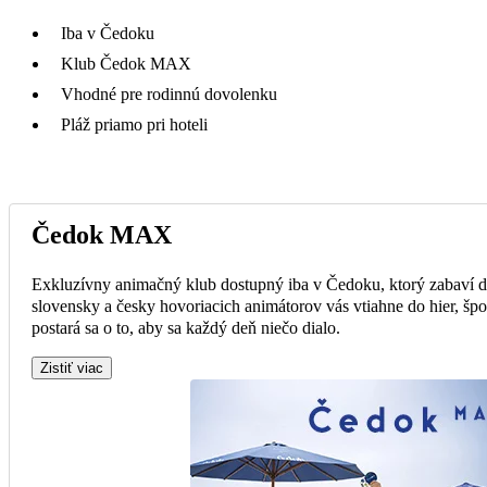
Iba v Čedoku
Klub Čedok MAX
Vhodné pre rodinnú dovolenku
Pláž priamo pri hoteli
Čedok MAX
Exkluzívny animačný klub dostupný iba v Čedoku, ktorý zabaví de
slovensky a česky hovoriacich animátorov vás vtiahne do hier, špo
postará sa o to, aby sa každý deň niečo dialo.
Zistiť viac