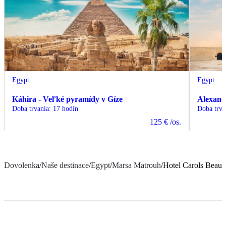
Egypt
Egypt
Káhira - Veľké pyramídy v Gíze
Alexand
Doba trvania
:
17 hodín
Doba trva
125 €
/os.
Dovolenka
/
Naše destinace
/
Egypt
/
Marsa Matrouh
/
Hotel Carols Bea