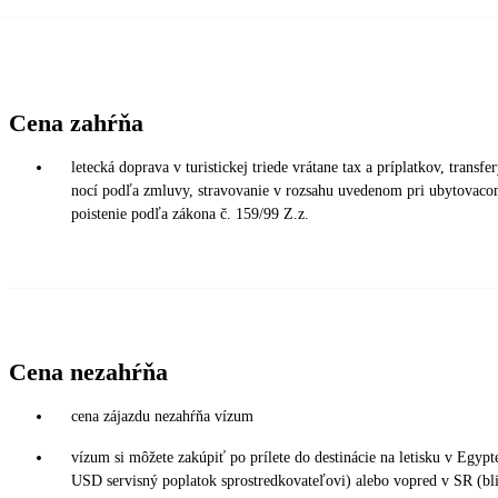
Cena zahŕňa
letecká doprava v turistickej triede vrátane tax a príplatkov, transfe
nocí podľa zmluvy, stravovanie v rozsahu uvedenom pri ubytovacom
poistenie podľa zákona č. 159/99 Z.z.
Cena nezahŕňa
cena zájazdu nezahŕňa vízum
vízum si môžete zakúpiť po prílete do destinácie na letisku v Egy
USD servisný poplatok sprostredkovateľovi) alebo vopred v SR (bli