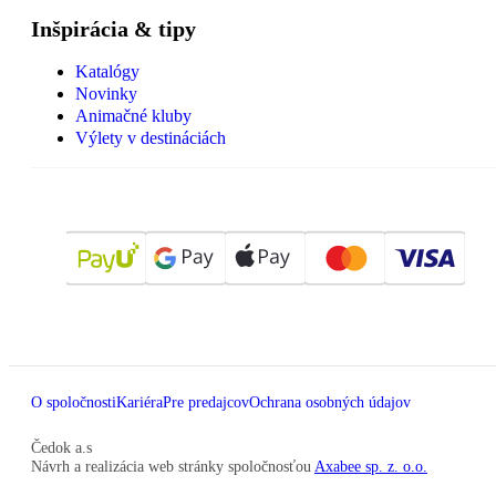
Inšpirácia & tipy
Katalógy
Novinky
Animačné kluby
Výlety v destináciách
O spoločnosti
Kariéra
Pre predajcov
Ochrana osobných údajov
Čedok a.s
Návrh a realizácia web stránky spoločnosťou
Axabee sp. z. o.o.