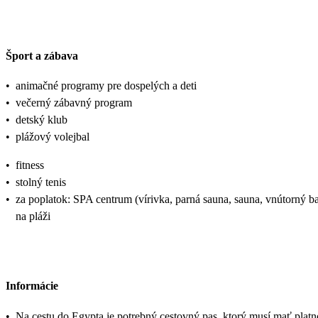
Šport a zábava
•
animačné programy pre dospelých a deti
•
večerný zábavný program
•
detský klub
•
plážový volejbal
•
fitness
•
stolný tenis
•
za poplatok: SPA centrum (vírivka, parná sauna, sauna, vnútorný ba
na pláži
Informácie
•
Na cestu do Egypta je potrebný cestovný pas, ktorý musí mať plat