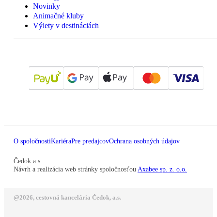
Novinky
Animačné kluby
Výlety v destináciách
O spoločnosti
Kariéra
Pre predajcov
Ochrana osobných údajov
Čedok a.s
Návrh a realizácia web stránky spoločnosťou
Axabee sp. z. o.o.
@2026, cestovná kancelária Čedok, a.s.