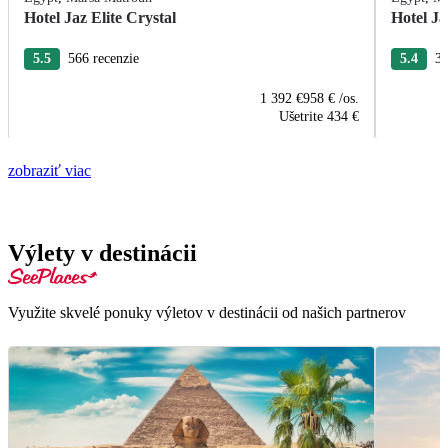
Hotel Jaz Elite Crystal
Hotel J
5.5
566 recenzie
5.4
33
1 392 €
958 €
/os.
Ušetrite
434 €
zobraziť viac
Výlety v destinácii
Využite skvelé ponuky výletov v destinácii od našich partnerov