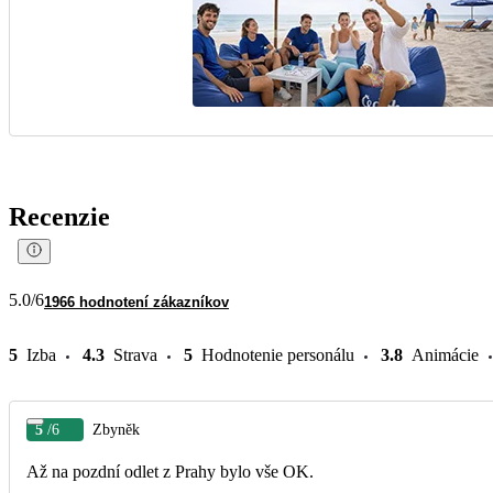
Recenzie
5.0
/6
1966 hodnotení zákazníkov
5
Izba
4.3
Strava
5
Hodnotenie personálu
3.8
Animácie
5
/6
Zbyněk
Až na pozdní odlet z Prahy bylo vše OK.