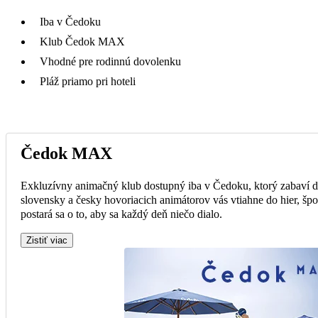
Iba v Čedoku
Klub Čedok MAX
Vhodné pre rodinnú dovolenku
Pláž priamo pri hoteli
Čedok MAX
Exkluzívny animačný klub dostupný iba v Čedoku, ktorý zabaví de
slovensky a česky hovoriacich animátorov vás vtiahne do hier, špo
postará sa o to, aby sa každý deň niečo dialo.
Zistiť viac