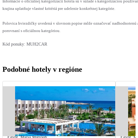
Informácie o oficiálnej kategorizácii hotela sú v súlade s kategorizáciou používa
krajina uplatňuje vlastné kritériá pre udelenie konkrétnej kategórie.
Polovica hviezdičky uvedená v slovnom popise môže označovať nadhodnotenú 
porovnaní s oficiálnou kategóriou.
Kód ponuky:
MUH2CAR
Podobné hotely v regióne
Egypt
,
Marsa Matrouh
Egypt
,
Ma