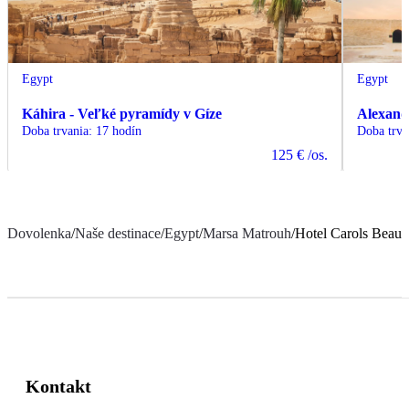
Egypt
Egypt
Káhira - Veľké pyramídy v Gíze
Alexand
Doba trvania
:
17 hodín
Doba trva
125 €
/os.
Dovolenka
/
Naše destinace
/
Egypt
/
Marsa Matrouh
/
Hotel Carols Bea
Kontakt