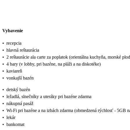
Vybavenie
•
recepcia
•
hlavná reštaurácia
•
2 reštaurácie ala carte za poplatok (orientálna kuchyňa, morské plo
•
4 bary (v lobby, pri bazéne, na pláži a na diskotéke)
•
kaviareň
•
vonkajší bazén
•
detský bazén
•
ležadlá, slnečníky a uteráky pri bazéne zdarma
•
nákupná pasáž
•
Wi-Fi pri bazéne a na izbách zdarma (obmedzená rýchlosť - 5GB na
•
lekár
•
bankomat