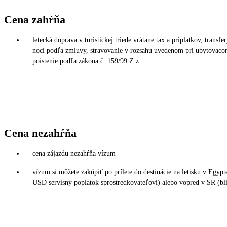
Cena zahŕňa
letecká doprava v turistickej triede vrátane tax a príplatkov, transfe
nocí podľa zmluvy, stravovanie v rozsahu uvedenom pri ubytovacom
poistenie podľa zákona č. 159/99 Z.z.
Cena nezahŕňa
cena zájazdu nezahŕňa vízum
vízum si môžete zakúpiť po prílete do destinácie na letisku v Egy
USD servisný poplatok sprostredkovateľovi) alebo vopred v SR (bli