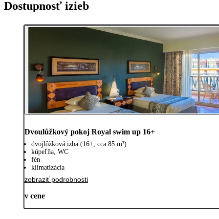
Dostupnosť izieb
Dvoulůžkový pokoj Royal swim up 16+
dvojlôžková izba (16+, cca 85 m³)
kúpeľňa, WC
fén
klimatizácia
zobraziť podrobnosti
v cene