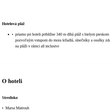
Hotelová pláž
•
priamo pri hoteli približne 340 m dlhá pláž s bielym pieskom
pozvoľným vstupom do mora ležadlá, slnečníky a osušky zd
na pláži v rámci all inclusive
O hoteli
Stredisko
•
Marsa Matrouh