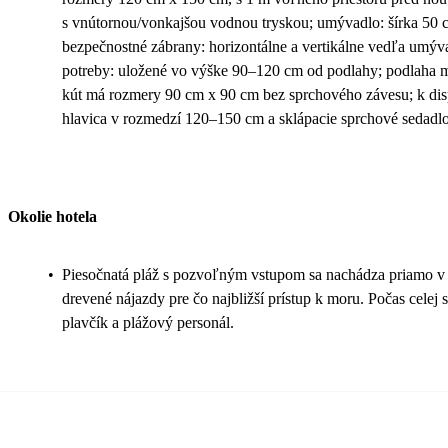
s vnútornou/vonkajšou vodnou tryskou; umývadlo: šírka 50
bezpečnostné zábrany: horizontálne a vertikálne vedľa umývad
potreby: uložené vo výške 90–120 cm od podlahy; podlaha 
kút má rozmery 90 cm x 90 cm bez sprchového závesu; k disp
hlavica v rozmedzí 120–150 cm a sklápacie sprchové sedadl
Okolie hotela
•
Piesočnatá pláž s pozvoľným vstupom sa nachádza priamo v ar
drevené nájazdy pre čo najbližší prístup k moru. Počas celej s
plavčík a plážový personál.