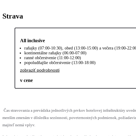
Strava
All inclusive
raňajky (07:00-10:30), obed (13:00-15:00) a večera (19:00-22:0
kontinentálne raňajky (06:00-07:00)
ranné občerstvenie (11:00-12:00)
popoludňajšie občerstvenie (13:00-18:00)
zobraziť podrobnosti
v cene
Čas stravovania a prevádzka jednotlivých prvkov hotelovej infraštruktúry uve
menším zmenám v dôsledku sezónnosti, poveternostných podmienok, požiadaviek 
majiteľ nemá vplyv.