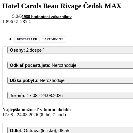
Hotel Carols Beau Rivage Čedok MAX
5.0
/6
1966 hodnotení zákazníkov
1 896 €
1 285 €
BESTSELLER
LAST MINUTE
Osoby
:
2 dospelí
Odkiaľ pocestujete
:
Nerozhoduje
Dĺžka pobytu
:
Nerozhoduje
Termín
:
17.08 - 24.08.2026
August 2026
Najlepšia možnosť v tomto období:
17.08
-
24.08.2026
(8 dní, 7 nocí)
PO
UT
ST
ŠT
PI
SO
Odlet
:
Ostrava (letisko), 08:55