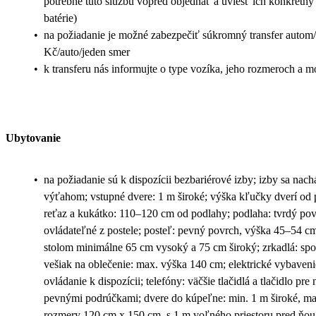
potrebné túto službu vopred objednať a uviesť ich konkrétny
batérie)
•
na požiadanie je možné zabezpečiť súkromný transfer autom
Kč/auto/jeden smer
•
k transferu nás informujte o type vozíka, jeho rozmeroch a m
Ubytovanie
•
na požiadanie sú k dispozícii bezbariérové izby; izby sa nac
výťahom; vstupné dvere: 1 m široké; výška kľučky dverí od
reťaz a kukátko: 110–120 cm od podlahy; podlaha: tvrdý povr
ovládateľné z postele; posteľ: pevný povrch, výška 45–54 cm; 
stolom minimálne 65 cm vysoký a 75 cm široký; zrkadlá: sp
vešiak na oblečenie: max. výška 140 cm; elektrické vybaveni
ovládanie k dispozícii; telefóny: väčšie tlačidlá a tlačidlo pre
pevnými podrúčkami; dvere do kúpeľne: min. 1 m široké, ma
rozmery 120 cm x 150 cm, s 1 m voľného priestoru pred ňou;