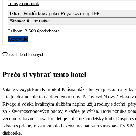
Letový poriadok
1
Izba
:
Dvoulůžkový pokoj Royal swim up 16+
Strava
:
All inclusive
3
4
5
6
7
8
Celkom:
2 569 €
podrobnosti
10
11
12
13
14
15
Rezervujte
17
18
19
20
21
22
uložiť do obľúbených
1 285
1 491
1 342
24
25
26
27
28
29
Prečo si vybrať tento hotel
31
Vitajte v egyptskom Karibiku! Krásna pláž s bielym pieskom a tyrk
– to je ideálne miesto na dovolenku snov. Päťhviezdičkový štýlovo z
Rivage si vďaka kvalitným službám naplno užijú rodiny s deťmi, páry 
zo 7 štvorposchodových budov, v každej je výťah. Hotel ponúka boh
večerné zábavné show. Pre deti je k dispozícii detský klub. Dospelí
izbách s priamym vstupom do bazéna, nechať sa rozmaznávať v SPA c
diskotéke.