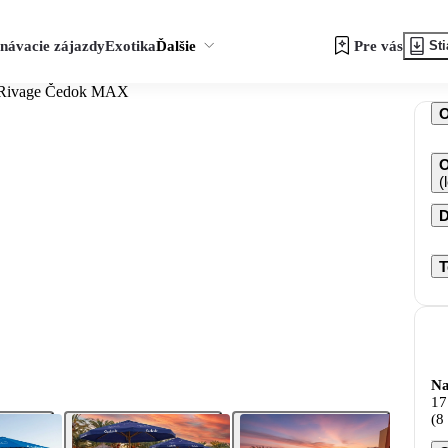
návacie zájazdy
Exotika
Ďalšie
Pre vás
Sti
u Rivage Čedok MAX
O
(
D
T
Na
17
(8