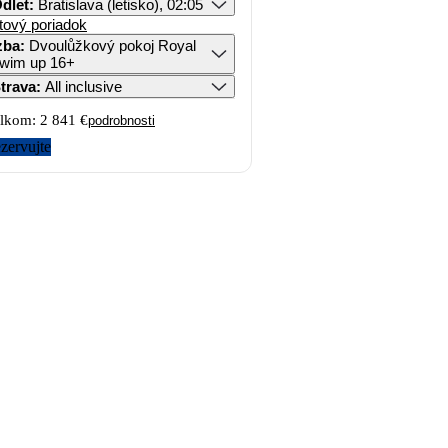
dlet
:
Bratislava (letisko), 02:05
tový poriadok
zba
:
Dvoulůžkový pokoj Royal
wim up 16+
trava
:
All inclusive
lkom:
2 841 €
podrobnosti
zervujte