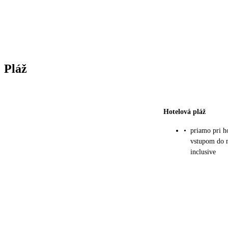
Pláž
Hotelová pláž
•
priamo pri h
vstupom do m
inclusive