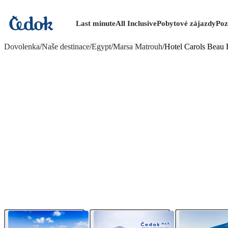
Last minute
All Inclusive
Pobytové zájazdy
Poz
viac fotografií (51)
Dovolenka
/
Naše destinace
/
Egypt
/
Marsa Matrouh
/
Hotel Carols Bea