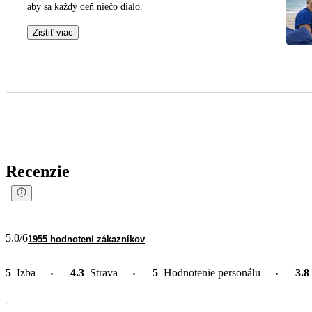
aby sa každý deň niečo dialo.
Zistiť viac
Recenzie
5.0
/6
1955 hodnotení zákazníkov
5
Izba
4.3
Strava
5
Hodnotenie personálu
3.8