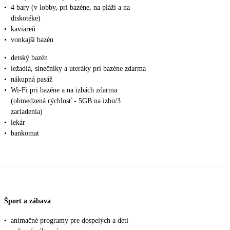
•
4 bary (v lobby, pri bazéne, na pláži a na
diskotéke)
•
kaviareň
•
vonkajší bazén
•
detský bazén
•
ležadlá, slnečníky a uteráky pri bazéne zdarma
•
nákupná pasáž
•
Wi-Fi pri bazéne a na izbách zdarma
(obmedzená rýchlosť - 5GB na izbu/3
zariadenia)
•
lekár
•
bankomat
Šport a zábava
•
animačné programy pre dospelých a deti