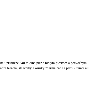
oteli približne 340 m dlhá pláž s bielym pieskom a pozvoľným
ora ležadlá, slnečníky a osušky zdarma bar na pláži v rámci all