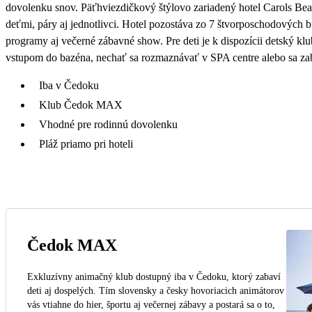
dovolenku snov. Päťhviezdičkový štýlovo zariadený hotel Carols Bea
deťmi, páry aj jednotlivci. Hotel pozostáva zo 7 štvorposchodových 
programy aj večerné zábavné show. Pre deti je k dispozícii detský k
vstupom do bazéna, nechať sa rozmaznávať v SPA centre alebo sa zab
Iba v Čedoku
Klub Čedok MAX
Vhodné pre rodinnú dovolenku
Pláž priamo pri hoteli
Čedok MAX
Exkluzívny animačný klub dostupný iba v Čedoku, ktorý zabaví
deti aj dospelých. Tím slovensky a česky hovoriacich animátorov
vás vtiahne do hier, športu aj večernej zábavy a postará sa o to,