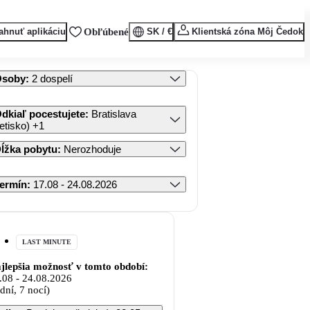
ahnuť aplikáciu
Obľúbené
SK / €
Klientská zóna Môj Čedok
Osoby
:
2 dospelí
dkiaľ pocestujete
:
Bratislava
letisko)
+1
ĺžka pobytu
:
Nerozhoduje
ermín
:
17.08 - 24.08.2026
LAST MINUTE
jlepšia možnosť v tomto období:
.08
-
24.08.2026
 dní, 7 nocí)