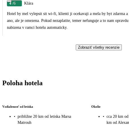
4
/6
Klára
Hotel by mel vylepsit sit wi-fi, klienti ji ocekavaji a mela by byt zdarma a
ano, ale je omezena. Pokud nezaplatite, temer nefunguje a to nam opravdu 
nabizena v ramci hotelu automaticky.
Zobraziť všetky recenzie
Poloha hotela
Vzdialenosť od letiska
Okolie
•
približne 20 km od letiska Marsa
•
cca 20 km od
Matrouh
km od Alexan