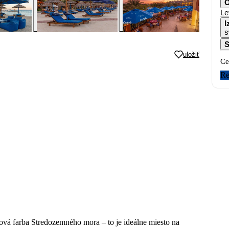
O
Le
I
s
S
uložiť
Ce
Re
ová farba Stredozemného mora – to je ideálne miesto na