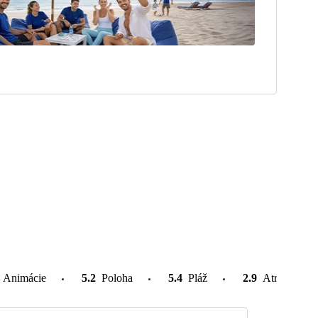
Animácie
5.2
Poloha
5.4
Pláž
2.9
Atrakcie v o