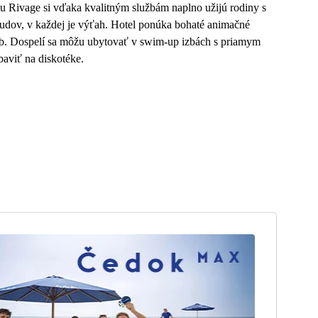
u Rivage si vďaka kvalitným službám naplno užijú rodiny s
budov, v každej je výťah. Hotel ponúka bohaté animačné
lub. Dospelí sa môžu ubytovať v swim-up izbách s priamym
aviť na diskotéke.