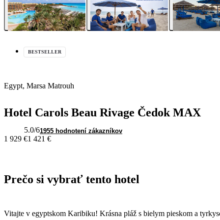
BESTSELLER
Egypt, Marsa Matrouh
Hotel Carols Beau Rivage Čedok MAX
5.0
/6
1955 hodnotení zákazníkov
1 929 €
1 421 €
Prečo si vybrať tento hotel
Vitajte v egyptskom Karibiku! Krásna pláž s bielym pieskom a tyrkys