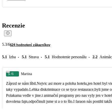
Recenzie
5.3
/6
624 hodnotení zákazníkov
5.1
Izba
5.1
Strava
5.1
Hodnotenie personálu
2.2
Animác
5
/6
Martina
Zájezd se nám líbil.Nejvic asi more a poloha hotelu,jen hotel byl vi
taky vypadalo.Lehka diskriminace co se tyce restaurace,byli jsme 
Polakama vedle v jine.i animační programy pro nas vyly jen v hote
dovolena fajn,odpočinuli jsme si a o to šlo.I faraon nás postihl tak