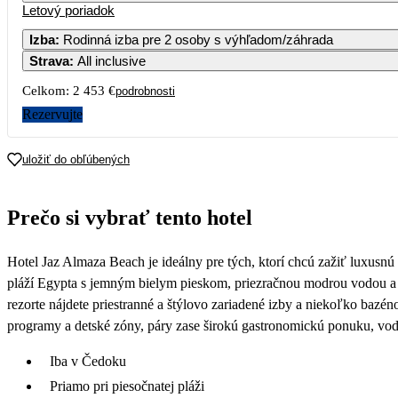
Letový poriadok
1
Izba
:
Rodinná izba pre 2 osoby s výhľadom/záhrada
Strava
:
All inclusive
3
4
5
6
7
8
Celkom:
2 453 €
podrobnosti
10
11
12
13
14
1
Rezervujte
1 227
1 3
17
18
19
20
21
2
uložiť do obľúbených
1 450
1 471
1 2
24
25
26
27
28
2
Prečo si vybrať tento hotel
1 458
1 347
1 2
31
Hotel Jaz Almaza Beach je ideálny pre tých, ktorí chcú zažiť luxusnú 
1 355
pláží Egypta s jemným bielym pieskom, priezračnou modrou vodou a
rezorte nájdete priestranné a štýlovo zariadené izby a niekoľko bazé
programy a detské zóny, páry zase širokú gastronomickú ponuku, vod
Iba v Čedoku
Priamo pri piesočnatej pláži