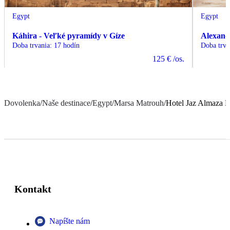
Egypt
Egypt
Káhira - Veľké pyramídy v Gíze
Alexand
Doba trvania
:
17 hodín
Doba trva
125 €
/os.
Dovolenka
/
Naše destinace
/
Egypt
/
Marsa Matrouh
/
Hotel Jaz Almaza B
Kontakt
Napíšte nám