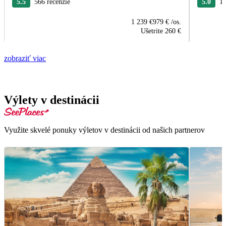
5.5
566 recenzie
5.0
19
1 239 €
979 €
/os.
Ušetrite
260 €
zobraziť viac
Výlety v destinácii
Využite skvelé ponuky výletov v destinácii od našich partnerov