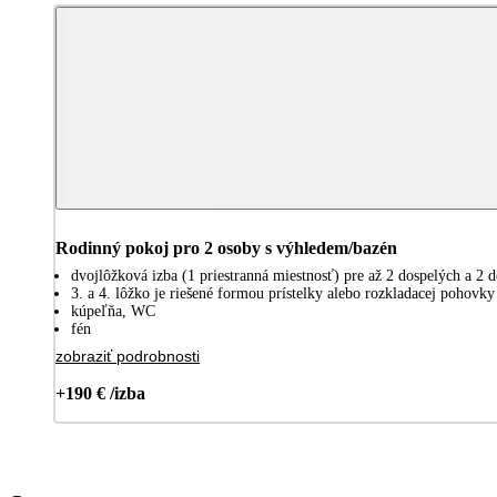
Rodinný pokoj pro 2 osoby s výhledem/bazén
dvojlôžková izba (1 priestranná miestnosť) pre až 2 dospelých a 2 d
3. a 4. lôžko je riešené formou prístelky alebo rozkladacej pohovky
kúpeľňa, WC
fén
zobraziť podrobnosti
+190 € /izba