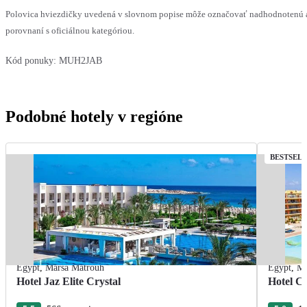
Polovica hviezdičky uvedená v slovnom popise môže označovať nadhodnotenú 
porovnaní s oficiálnou kategóriou.
Kód ponuky:
MUH2JAB
Podobné hotely v regióne
BESTSEL
Egypt
,
Marsa Matrouh
Egypt
,
Ma
Hotel Jaz Elite Crystal
Hotel C