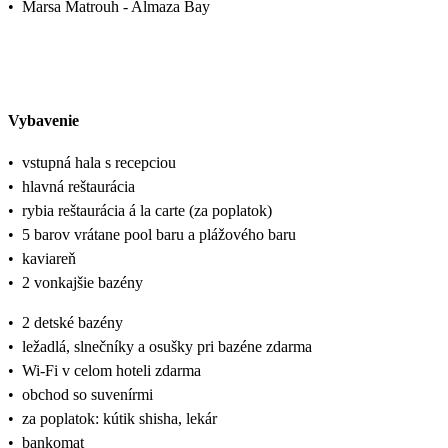
•
Marsa Matrouh - Almaza Bay
Vybavenie
•
vstupná hala s recepciou
•
hlavná reštaurácia
•
rybia reštaurácia á la carte (za poplatok)
•
5 barov vrátane pool baru a plážového baru
•
kaviareň
•
2 vonkajšie bazény
•
2 detské bazény
•
ležadlá, slnečníky a osušky pri bazéne zdarma
•
Wi-Fi v celom hoteli zdarma
•
obchod so suvenírmi
•
za poplatok: kútik shisha, lekár
•
bankomat