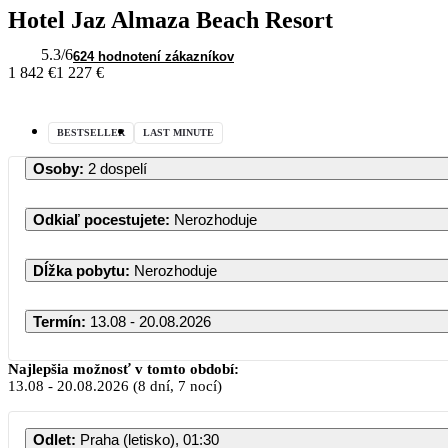
Hotel Jaz Almaza Beach Resort
5.3
/6
624 hodnotení zákazníkov
1 842 €
1 227 €
BESTSELLER
LAST MINUTE
Osoby
:
2 dospelí
Odkiaľ pocestujete
:
Nerozhoduje
Dĺžka pobytu
:
Nerozhoduje
Termín
:
13.08 - 20.08.2026
August 2026
Najlepšia možnosť v tomto období:
13.08
-
20.08.2026
(8 dní, 7 nocí)
PO
UT
ST
ŠT
PI
S
Odlet
:
Praha (letisko), 01:30