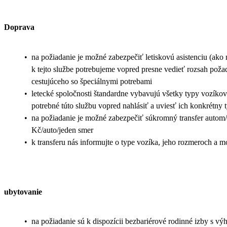
Doprava
•
na požiadanie je možné zabezpečiť letiskovú asistenciu (ako na 
k tejto službe potrebujeme vopred presne vedieť rozsah pož
cestujúceho so špeciálnymi potrebami
•
letecké spoločnosti štandardne vybavujú všetky typy vozíkov 
potrebné túto službu vopred nahlásiť a uviesť ich konkrétny 
•
na požiadanie je možné zabezpečiť súkromný transfer autom
Kč/auto/jeden smer
•
k transferu nás informujte o type vozíka, jeho rozmeroch a m
ubytovanie
•
na požiadanie sú k dispozícii bezbariérové rodinné izby s v