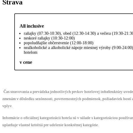
Strava
All inclusive
raňajky (07:30-10:30), obed (12:30-14:30) a večera (19:30-21:3
neskoré raňajky (10:30-12:00)
popoludňajšie občerstvenie (12:00-18:00)
nealkoholické a alkoholické nápoje miestnej výroby (9:00-24:00
hotelom
v cene
Čas stravovania a prevádzka jednotlivých prvkov hotelovej infraštruktúry uv
zmenám v dôsledku sezónnosti, poveternostných podmienok, požiadaviek hostí a
vplyv.
Informácie o oficiálnej kategorizácii hotela sú v súlade s kategorizáciou používa
uplatňuje vlastné kritériá pre udelenie konkrétnej kategórie.