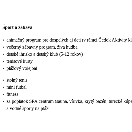
Šport a zábava
•
animačný program pre dospelých aj deti (v rámci Čedok Aktivity
•
večerný zábavný program, živá hudba
•
detské ihrisko a detský klub (5-12 rokov)
•
tenisové kurty
•
plážový volejbal
•
stolný tenis
•
mini futbal
•
fitness
•
za poplatok SPA centrum (sauna, vírivka, krytý bazén, turecké kúpel
a vodné športy na pláži