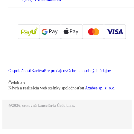
O spoločnosti
Kariéra
Pre predajcov
Ochrana osobných údajov
Čedok a.s
Návrh a realizácia web stránky spoločnosťou
Axabee sp. z. o.o.
@2026, cestovná kancelária Čedok, a.s.