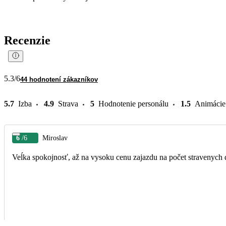
Recenzie
5.3
/6
44 hodnotení zákazníkov
5.7
Izba
4.9
Strava
5
Hodnotenie personálu
1.5
Animácie
6
/6
Miroslav
Veĺka spokojnosť, až na vysoku cenu zajazdu na počet stravenych 