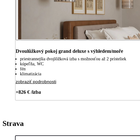
Dvoulůžkový pokoj grand deluxe s výhledem/moře
priestrannejšia dvojlôžková izba s možnosťou až 2 prísteliek
kúpeľňa, WC
fén
klimatizácia
zobraziť podrobnosti
+826 € /izba
Strava