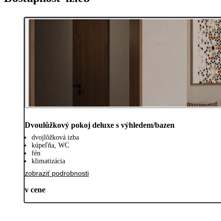
Dvoulůžkový pokoj deluxe s výhledem/bazen
dvojlôžková izba
kúpeľňa, WC
fén
klimatizácia
zobraziť podrobnosti
v cene