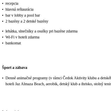
•
recepcia
•
hlavná reštaurácia
•
bar v lobby a pool bar
•
2 bazény a 2 detské bazény
•
lehátka, slnečníky a osušky pri bazéne zdarma
•
Wi-Fi v hoteli zdarma
•
bankomat
Šport a zábava
•
Denné animačné programy (v rámci Čedok Aktivity klubu a detskéh
hoteli Jaz Almaza Beach, aerobik, detský klub a ihrisko, stolný te