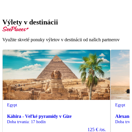
Výlety v destinácii
Využite skvelé ponuky výletov v destinácii od našich partnerov
Egypt
Egypt
Káhira - Veľké pyramídy v Gíze
Alexand
Doba trvania
:
17 hodín
Doba trva
125 €
/os.