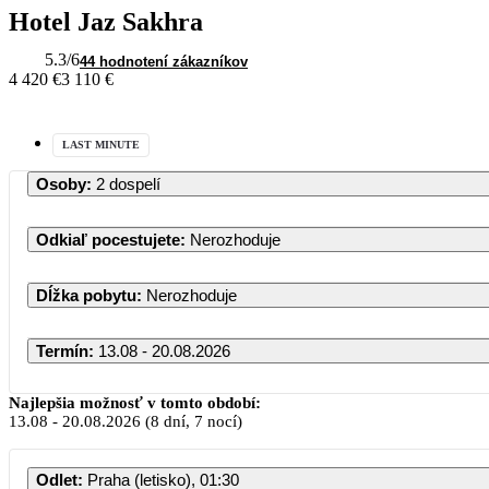
Hotel Jaz Sakhra
5.3
/6
44 hodnotení zákazníkov
4 420 €
3 110 €
LAST MINUTE
Osoby
:
2 dospelí
Odkiaľ pocestujete
:
Nerozhoduje
Dĺžka pobytu
:
Nerozhoduje
Termín
:
13.08 - 20.08.2026
Najlepšia možnosť v tomto období:
13.08
-
20.08.2026
(8 dní, 7 nocí)
Odlet
:
Praha (letisko), 01:30