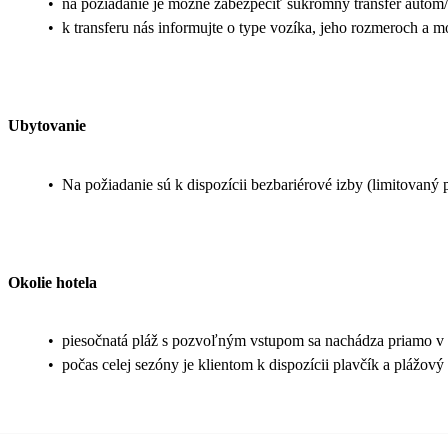
•
na požiadanie je možné zabezpečiť súkromný transfer autom/
•
k transferu nás informujte o type vozíka, jeho rozmeroch a m
Ubytovanie
•
Na požiadanie sú k dispozícii bezbariérové izby (limitovaný 
Okolie hotela
•
piesočnatá pláž s pozvoľným vstupom sa nachádza priamo v are
•
počas celej sezóny je klientom k dispozícii plavčík a plážový