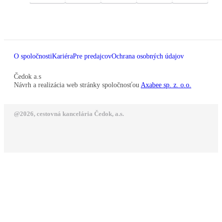
O spoločnosti
Kariéra
Pre predajcov
Ochrana osobných údajov
Čedok a.s
Návrh a realizácia web stránky spoločnosťou
Axabee sp. z. o.o.
@2026, cestovná kancelária Čedok, a.s.