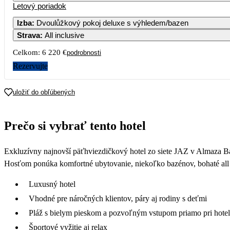
Letový poriadok
Izba
:
Dvoulůžkový pokoj deluxe s výhledem/bazen
Strava
:
All inclusive
Celkom:
6 220 €
podrobnosti
Rezervujte
uložiť do obľúbených
Prečo si vybrať tento hotel
Exkluzívny najnovší päťhviezdičkový hotel zo siete JAZ v Almaza Bay
Hosťom ponúka komfortné ubytovanie, niekoľko bazénov, bohaté all in
Luxusný hotel
Vhodné pre náročných klientov, páry aj rodiny s deťmi
Pláž s bielym pieskom a pozvoľným vstupom priamo pri hotel
Športové vyžitie aj relax