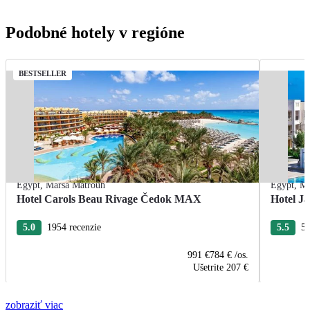
Podobné hotely v regióne
BESTSELLER
Egypt
,
Marsa Matrouh
Egypt
,
Ma
Hotel Carols Beau Rivage Čedok MAX
Hotel Ja
5.0
1954 recenzie
5.5
55
991 €
784 €
/os.
Ušetrite
207 €
zobraziť viac