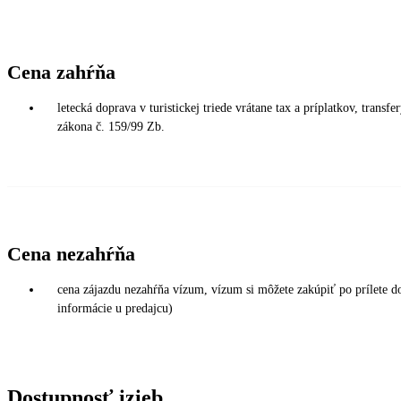
Cena zahŕňa
letecká doprava v turistickej triede vrátane tax a príplatkov, trans
zákona č. 159/99 Zb.
Cena nezahŕňa
cena zájazdu nezahŕňa vízum, vízum si môžete zakúpiť po prílete d
informácie u predajcu)
Dostupnosť izieb