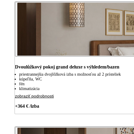
Dvoulůžkový pokoj grand deluxe s výhledem/bazen
priestrannejšia dvojlôžková izba s možnosťou až 2 prísteliek
kúpeľňa, WC
fén
klimatizácia
zobraziť podrobnosti
+364 € /izba