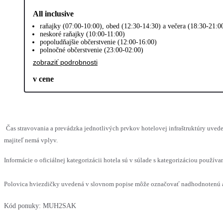
All inclusive
raňajky (07:00-10:00), obed (12:30-14:30) a večera (18:30-21:0
neskoré raňajky (10:00-11:00)
popoludňajšie občerstvenie (12:00-16:00)
polnočné občerstvenie (23:00-02:00)
zobraziť podrobnosti
v cene
Čas stravovania a prevádzka jednotlivých prvkov hotelovej infraštruktúry uv
majiteľ nemá vplyv.
Informácie o oficiálnej kategorizácii hotela sú v súlade s kategorizáciou používan
Polovica hviezdičky uvedená v slovnom popise môže označovať nadhodnotenú al
Kód ponuky:
MUH2SAK