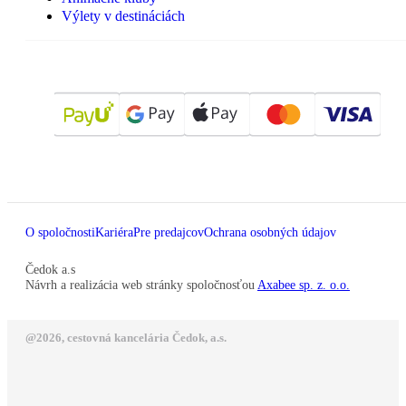
Výlety v destináciách
O spoločnosti
Kariéra
Pre predajcov
Ochrana osobných údajov
Čedok a.s
Návrh a realizácia web stránky spoločnosťou
Axabee sp. z. o.o.
@2026, cestovná kancelária Čedok, a.s.