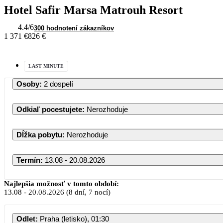
Hotel Safir Marsa Matrouh Resort
4.4
/6
300 hodnotení zákazníkov
1 371 €
826 €
LAST MINUTE
Osoby
:
2 dospelí
Odkiaľ pocestujete
:
Nerozhoduje
Dĺžka pobytu
:
Nerozhoduje
Termín
:
13.08 - 20.08.2026
Augu
Najlepšia možnosť v tomto období:
13.08
-
20.08.2026
(8 dní, 7 nocí)
PO
UT
ST
Odlet
:
Praha (letisko), 01:30