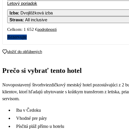
Letový poriadok
Izba
:
Dvojlôžková izba
Strava
:
All inclusive
3
4
5
Celkom:
1 652 €
podrobnosti
10
11
12
Rezervujte
17
18
19
uložiť do obľúbených
979
1
24
25
26
Prečo si vybrať tento hotel
967
31
Novopostavený štvorhviezdičkový mestský hotel pozostávajúci z 2 b
876
klientov, ktorí hľadajú ubytovanie s krátkym transferom z letiska, pri
servisom.
Iba v Čedoku
Vhodné pre páry
Písčitá pláž přímo u hotelu