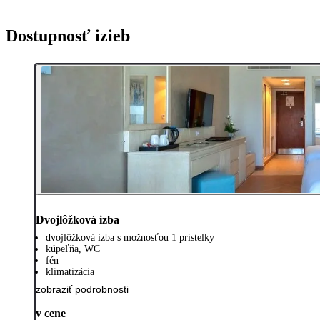
Dostupnosť izieb
Dvojlôžková izba
dvojlôžková izba s možnosťou 1 prístelky
kúpeľňa, WC
fén
klimatizácia
zobraziť podrobnosti
v cene