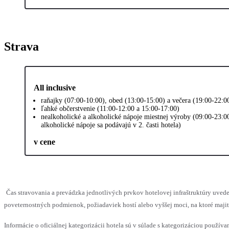
Strava
All inclusive
raňajky (07:00-10:00), obed (13:00-15:00) a večera (19:00-22:0
ľahké občerstvenie (11:00-12:00 a 15:00-17:00)
nealkoholické a alkoholické nápoje miestnej výroby (09:00-23:0
alkoholické nápoje sa podávajú v 2. časti hotela)
v cene
Čas stravovania a prevádzka jednotlivých prvkov hotelovej infraštruktúry uv
poveternostných podmienok, požiadaviek hostí alebo vyššej moci, na ktoré maji
Informácie o oficiálnej kategorizácii hotela sú v súlade s kategorizáciou používan