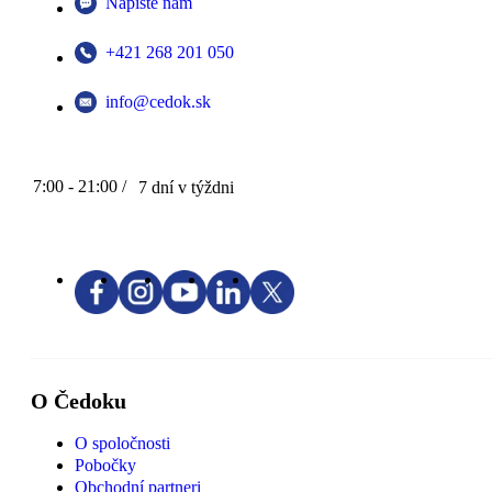
Napíšte nám
+421 268 201 050
info@cedok.sk
7:00 - 21:00 /
7 dní v týždni
O Čedoku
O spoločnosti
Pobočky
Obchodní partneri