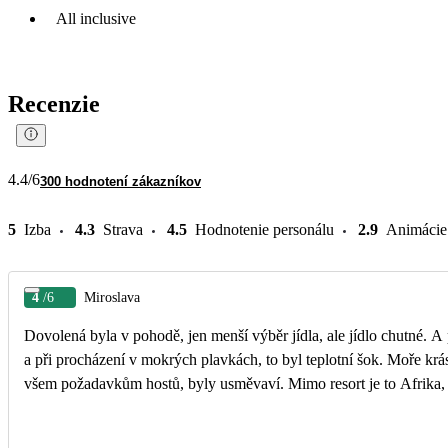
All inclusive
Recenzie
4.4
/6
300 hodnotení zákazníkov
5
Izba
4.3
Strava
4.5
Hodnotenie personálu
2.9
Animácie
4
/6
Miroslava
Dovolená byla v pohodě, jen menší výběr jídla, ale jídlo chutné. A 
a při procházení v mokrých plavkách, to byl teplotní šok. Moře krás
všem požadavkům hostů, byly usměvaví. Mimo resort je to Afrika