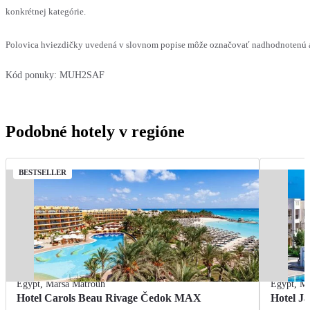
konkrétnej kategórie.
Polovica hviezdičky uvedená v slovnom popise môže označovať nadhodnotenú al
Kód ponuky:
MUH2SAF
Podobné hotely v regióne
BESTSELLER
Egypt
,
Marsa Matrouh
Egypt
,
Ma
Hotel Carols Beau Rivage Čedok MAX
Hotel Ja