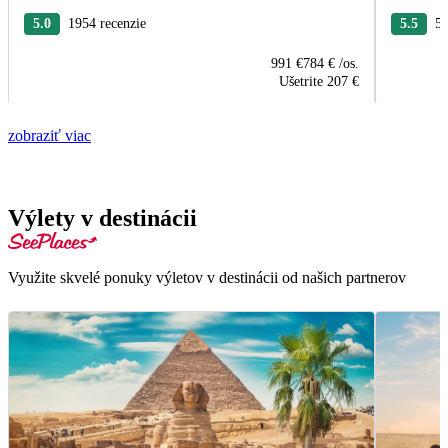
5.0
1954 recenzie
5.5
55
991 €
784 €
/os.
Ušetrite
207 €
zobraziť viac
Výlety v destinácii
Využite skvelé ponuky výletov v destinácii od našich partnerov