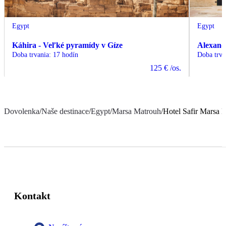
Egypt
Egypt
Káhira - Veľké pyramídy v Gíze
Alexand
Doba trvania
:
17 hodín
Doba trva
125 €
/os.
Dovolenka
/
Naše destinace
/
Egypt
/
Marsa Matrouh
/
Hotel Safir Marsa 
Kontakt