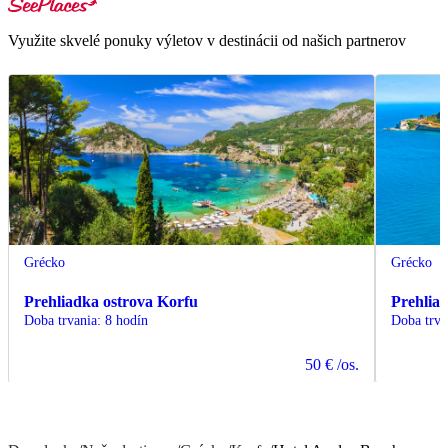
Využite skvelé ponuky výletov v destinácii od našich partnerov
Grécko
Grécko
Prehliadka ostrova Korfu
Prehlia
Doba trvania
:
8 hodín
Doba trva
50 €
/os.