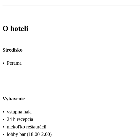
O hoteli
Stredisko
•
Perama
Vybavenie
•
vstupná hala
•
24 h recepcia
•
niekoľko reštaurácií
•
lobby bar (18.00-2.00)