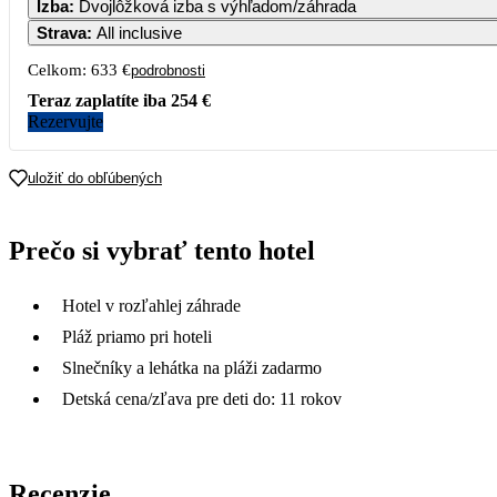
Izba
:
Dvojlôžková izba s výhľadom/záhrada
Strava
:
All inclusive
Celkom:
633 €
podrobnosti
Teraz zaplatíte iba
254 €
Rezervujte
uložiť do obľúbených
Prečo si vybrať tento hotel
Hotel v rozľahlej záhrade
Pláž priamo pri hoteli
Slnečníky a lehátka na pláži zadarmo
Detská cena/zľava pre deti do: 11 rokov
Recenzie