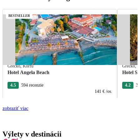
BESTSELLER
Grécko
,
Korfu
Grécko
,
K
Hotel Angela Beach
Hotel S
4.5
594 recenzie
4.2
30
141 €
/os.
zobraziť viac
Výlety v destinácii