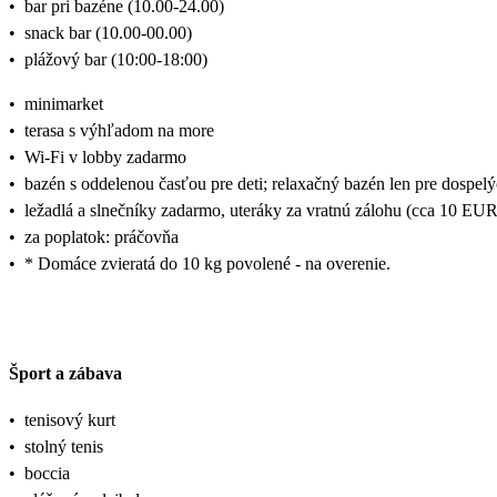
•
bar pri bazéne (10.00-24.00)
•
snack bar (10.00-00.00)
•
plážový bar (10:00-18:00)
•
minimarket
•
terasa s výhľadom na more
•
Wi-Fi v lobby zadarmo
•
bazén s oddelenou časťou pre deti; relaxačný bazén len pre dospel
•
ležadlá a slnečníky zadarmo, uteráky za vratnú zálohu (cca 10 EUR
•
za poplatok: práčovňa
•
* Domáce zvieratá do 10 kg povolené - na overenie.
Šport a zábava
•
tenisový kurt
•
stolný tenis
•
boccia