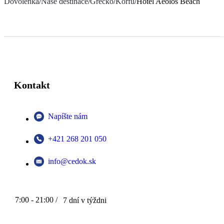
Dovolenka
/
Naše destinace
/
Grécko
/
Korfu
/
Hotel Aeolos Beach
Kontakt
Napíšte nám
+421 268 201 050
info@cedok.sk
7:00 - 21:00 /
7 dní v týždni