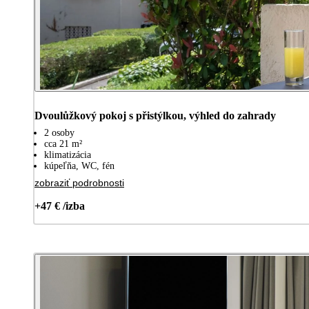
Dvoulůžkový pokoj s přistýlkou, výhled do zahrady
2 osoby
cca 21 m²
klimatizácia
kúpeľňa, WC, fén
zobraziť podrobnosti
+47 € /izba