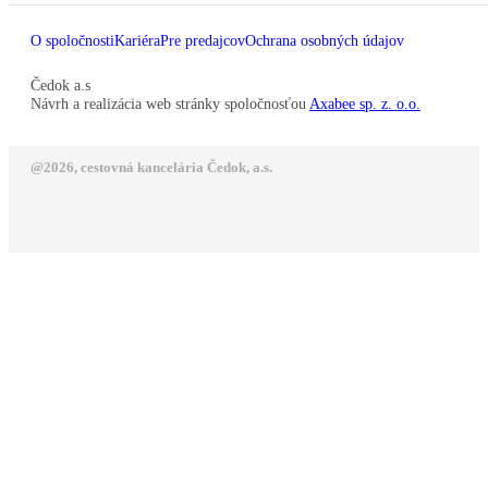
O spoločnosti
Kariéra
Pre predajcov
Ochrana osobných údajov
Čedok a.s
Návrh a realizácia web stránky spoločnosťou
Axabee sp. z. o.o.
@2026, cestovná kancelária Čedok, a.s.