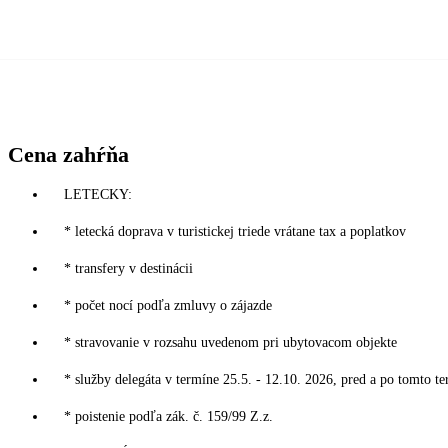
Cena zahŕňa
LETECKY:
* letecká doprava v turistickej triede vrátane tax a poplatkov
* transfery v destinácii
* počet nocí podľa zmluvy o zájazde
* stravovanie v rozsahu uvedenom pri ubytovacom objekte
* služby delegáta v termíne 25.5. - 12.10. 2026, pred a po tomto te
* poistenie podľa zák. č. 159/99 Z.z.