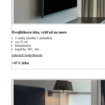
Dvojlôžková izba, výhľad na more
2 osoby (možná 1 prístelka)
cca 21 m²
klimatizácia
kúpeľňa, WC, fén
zobraziť podrobnosti
+47 € /izba