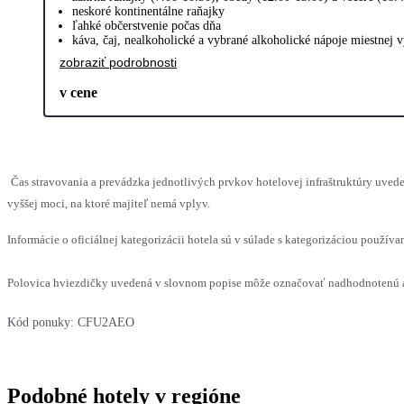
neskoré kontinentálne raňajky
ľahké občerstvenie počas dňa
káva, čaj, nealkoholické a vybrané alkoholické nápoje miestnej
zobraziť podrobnosti
v cene
Čas stravovania a prevádzka jednotlivých prvkov hotelovej infraštruktúry uv
vyššej moci, na ktoré majiteľ nemá vplyv.
Informácie o oficiálnej kategorizácii hotela sú v súlade s kategorizáciou používan
Polovica hviezdičky uvedená v slovnom popise môže označovať nadhodnotenú al
Kód ponuky:
CFU2AEO
Podobné hotely v regióne