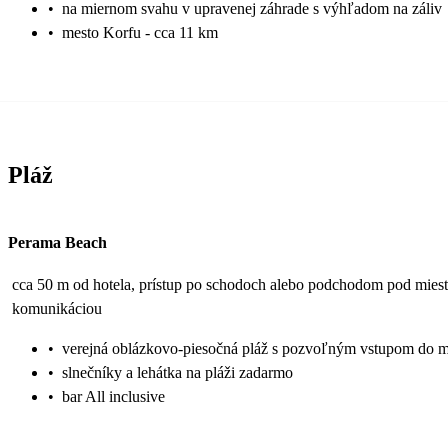
•
na miernom svahu v upravenej záhrade s výhľadom na záliv
•
mesto Korfu - cca 11 km
Pláž
Perama Beach
cca 50 m od hotela, prístup po schodoch alebo podchodom pod mies
komunikáciou
•
verejná oblázkovo-piesočná pláž s pozvoľným vstupom do 
•
slnečníky a lehátka na pláži zadarmo
•
bar All inclusive