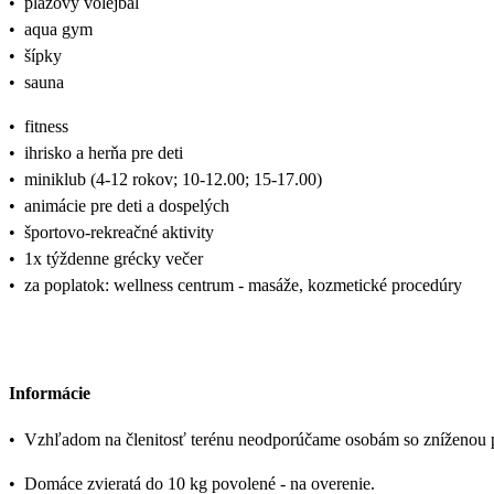
•
plážový volejbal
•
aqua gym
•
šípky
•
sauna
•
fitness
•
ihrisko a herňa pre deti
•
miniklub (4-12 rokov; 10-12.00; 15-17.00)
•
animácie pre deti a dospelých
•
športovo-rekreačné aktivity
•
1x týždenne grécky večer
•
za poplatok: wellness centrum - masáže, kozmetické procedúry
Informácie
•
Vzhľadom na členitosť terénu neodporúčame osobám so zníženou 
•
Domáce zvieratá do 10 kg povolené - na overenie.