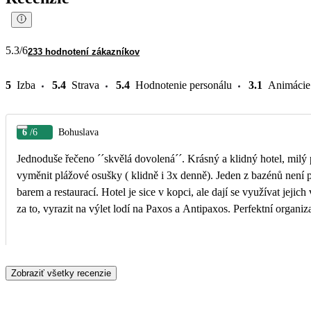
5.3
/6
233 hodnotení zákazníkov
5
Izba
5.4
Strava
5.4
Hodnotenie personálu
3.1
Animácie
6
/6
Bohuslava
Jednoduše řečeno ´´skvělá dovolená´´. Krásný a klidný hotel, milý p
vyměnit plážové osušky ( klidně i 3x denně). Jeden z bazénů není pro
barem a restaurací. Hotel je sice v kopci, ale dají se využívat jejic
za to, vyrazit na výlet lodí na Paxos a Antipaxos. Perfektní organi
Zobraziť všetky recenzie