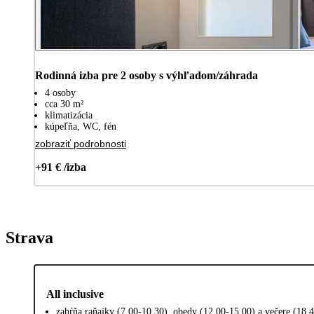
Rodinná izba pre 2 osoby s výhľadom/záhrada
4 osoby
cca 30 m²
klimatizácia
kúpeľňa, WC, fén
zobraziť podrobnosti
+91 € /izba
Strava
All inclusive
zahŕňa raňajky (7.00-10.30), obedy (12.00-15.00) a večere (18.