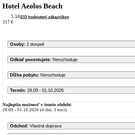
Hotel Aeolos Beach
5.3
/6
233 hodnotení zákazníkov
317 €
Osoby
:
2 dospelí
Odkiaľ pocestujete
:
Nerozhoduje
Dĺžka pobytu
:
Nerozhoduje
Termín
:
28.09 - 01.10.2026
Najlepšia možnosť v tomto období:
28.09
-
01.10.2026
(4 dni, 3 noci)
Odchod
:
Vlastná doprava