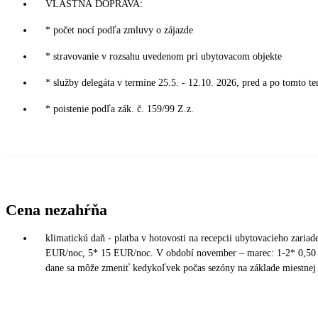
VLASTNÁ DOPRAVA:
* počet nocí podľa zmluvy o zájazde
* stravovanie v rozsahu uvedenom pri ubytovacom objekte
* služby delegáta v termíne 25.5. - 12.10. 2026, pred a po tomto te
* poistenie podľa zák. č. 159/99 Z.z.
Cena nezahŕňa
klimatickú daň - platba v hotovosti na recepcii ubytovacieho zaria
EUR/noc, 5* 15 EUR/noc. V období november – marec: 1-2* 0,50 
dane sa môže zmeniť kedykoľvek počas sezóny na základe miestnej v