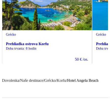
Grécko
Grécko
Prehliadka ostrova Korfu
Prehlia
Doba trvania
:
8 hodín
Doba trva
50 €
/os.
Dovolenka
/
Naše destinace
/
Grécko
/
Korfu
/
Hotel Angela Beach