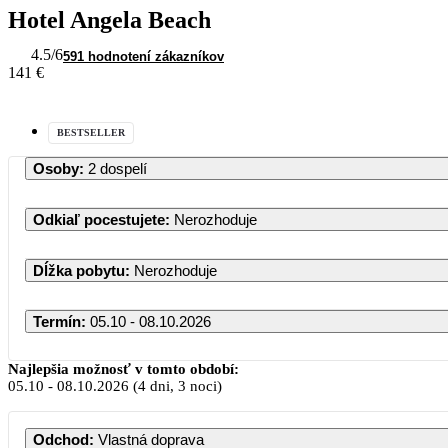
Hotel Angela Beach
4.5
/6
591 hodnotení zákazníkov
141 €
BESTSELLER
Osoby
:
2 dospelí
Odkiaľ pocestujete
:
Nerozhoduje
Dĺžka pobytu
:
Nerozhoduje
Termín
:
05.10 - 08.10.2026
Október 2026
Najlepšia možnosť v tomto období:
05.10
-
08.10.2026
(4 dni, 3 noci)
PO
UT
ST
ŠT
PI
SO
Odchod
:
Vlastná doprava