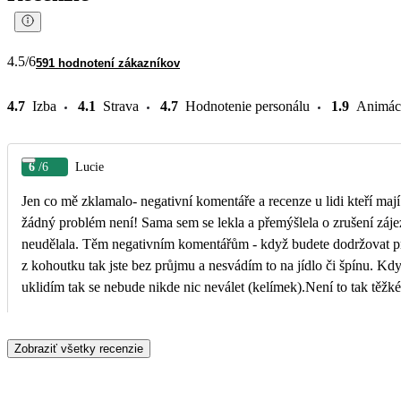
4.5
/6
591 hodnotení zákazníkov
4.7
Izba
4.1
Strava
4.7
Hodnotenie personálu
1.9
Animác
6
/6
Lucie
Jen co mě zklamalo- negativní komentáře a recenze u lidi kteří maj
žádný problém není! Sama sem se lekla a přemýšlela o zrušení záje
neudělala. Těm negativním komentářům - když budete dodržovat pravidla hotelu . Nepít vodu
z kohoutku tak jste bez průjmu a nesvádím to na jídlo či špínu. Když 
uklidím tak se nebude nikde nic neválet (kelímek).Není to tak těžké!!! Kritizoval umí každý a
začnete u sebe! Moc krásná dovolená a prosím neřešte ty recenze 
Zobraziť všetky recenzie