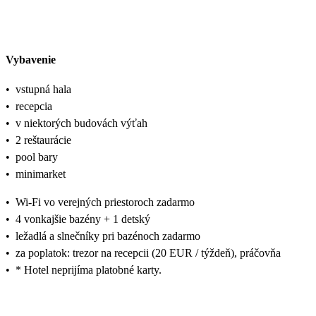
Vybavenie
•
vstupná hala
•
recepcia
•
v niektorých budovách výťah
•
2 reštaurácie
•
pool bary
•
minimarket
•
Wi-Fi vo verejných priestoroch zadarmo
•
4 vonkajšie bazény + 1 detský
•
ležadlá a slnečníky pri bazénoch zadarmo
•
za poplatok: trezor na recepcii (20 EUR / týždeň), práčovňa
•
* Hotel neprijíma platobné karty.