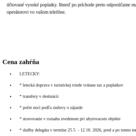
účtované vysoké poplatky. Ihneď po príchode preto odporúčame ma
operátorovi vo vašom telefóne.
Cena zahŕňa
LETECKY:
* letecká doprava v turistickej triede vrátane tax a poplatkov
* transfery v destinácii
* počet nocí podľa zmluvy o zájazde
* stravovanie v rozsahu uvedenom pri ubytovacom objekte
* služby delegáta v termíne 25.5. - 12.10. 2026, pred a po tomto te