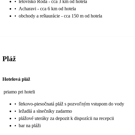
•
letovisko Roda - cca 3 km od hotela
•
Acharavi - cca 6 km od hotela
•
obchody a reštaurácie - cca 150 m od hotela
Pláž
Hotelová pláž
priamo pri hoteli
•
štrkovo-piesočnatá pláž s pozvoľným vstupom do vody
•
ležadlá a slnečníky zadarmo
•
plážové uteráky za depozit k dispozícii na recepcii
•
bar na pláži