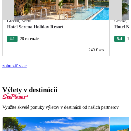
Grécko
,
Korfu
Grécko
,
K
Hotel Serena Holiday Resort
Hotel No
4.1
28 recenzie
5.4
14
240 €
/os.
zobraziť viac
Výlety v destinácii
Využite skvelé ponuky výletov v destinácii od našich partnerov