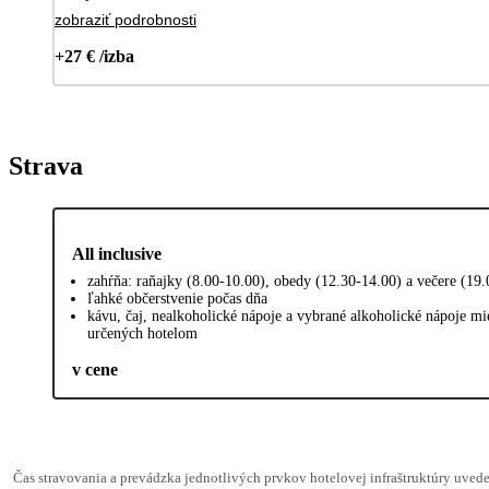
zobraziť podrobnosti
+27 € /izba
Strava
All inclusive
zahŕňa: raňajky (8.00-10.00), obedy (12.30-14.00) a večere (19
ľahké občerstvenie počas dňa
kávu, čaj, nealkoholické nápoje a vybrané alkoholické nápoje mi
určených hotelom
v cene
Čas stravovania a prevádzka jednotlivých prvkov hotelovej infraštruktúry uv