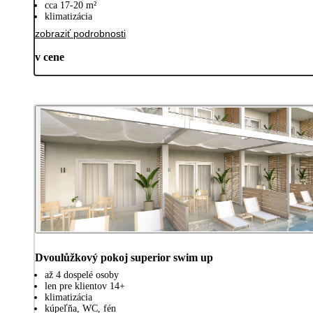
cca 17-20 m²
klimatizácia
zobraziť podrobnosti
v cene
Dvoulůžkový pokoj superior swim up
až 4 dospelé osoby
len pre klientov 14+
klimatizácia
kúpeľňa, WC, fén