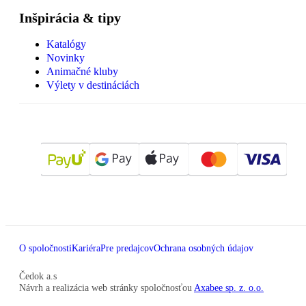
Inšpirácia & tipy
Katalógy
Novinky
Animačné kluby
Výlety v destináciách
O spoločnosti
Kariéra
Pre predajcov
Ochrana osobných údajov
Čedok a.s
Návrh a realizácia web stránky spoločnosťou
Axabee sp. z. o.o.