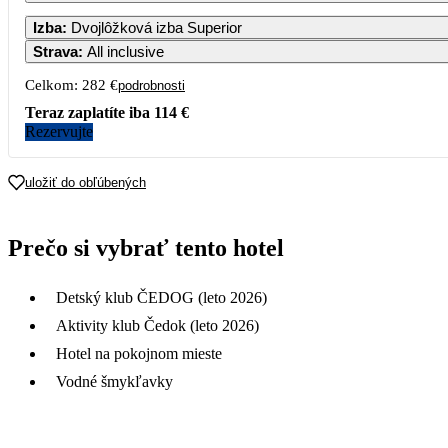
1
2
3
Izba
:
Dvojlôžková izba Superior
209
Strava
:
All inclusive
5
6
7
8
9
10
Celkom:
282 €
podrobnosti
141
188
Teraz zaplatíte iba
114 €
12
13
14
15
16
17
Rezervujte
141
19
20
21
22
23
24
uložiť do obľúbených
26
27
28
29
30
31
Prečo si vybrať tento hotel
Detský klub ČEDOG (leto 2026)
Aktivity klub Čedok (leto 2026)
Hotel na pokojnom mieste
Vodné šmykľavky