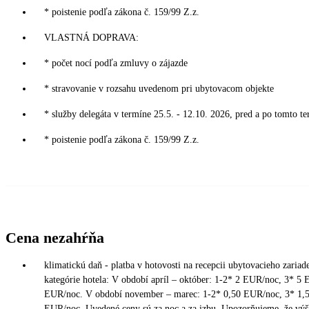
* poistenie podľa zákona č. 159/99 Z.z.
VLASTNÁ DOPRAVA:
* počet nocí podľa zmluvy o zájazde
* stravovanie v rozsahu uvedenom pri ubytovacom objekte
* služby delegáta v termíne 25.5. - 12.10. 2026, pred a po tomto te
* poistenie podľa zákona č. 159/99 Z.z.
Cena nezahŕňa
klimatickú daň - platba v hotovosti na recepcii ubytovacieho zariad
kategórie hotela: V období apríl – október: 1-2* 2 EUR/noc, 3* 
EUR/noc. V období november – marec: 1-2* 0,50 EUR/noc, 3* 1,
EUR/noc. Uvedené ceny sú za noc a za izbu. Upozorňujeme, že vý