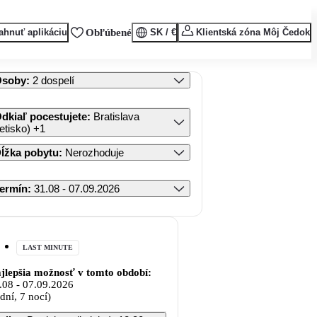
ahnuť aplikáciu
Obľúbené
SK / €
Klientská zóna Môj Čedok
Osoby
:
2 dospelí
dkiaľ pocestujete
:
Bratislava
letisko)
+1
ĺžka pobytu
:
Nerozhoduje
ermín
:
31.08 - 07.09.2026
LAST MINUTE
jlepšia možnosť v tomto období:
.08
-
07.09.2026
 dní, 7 nocí)