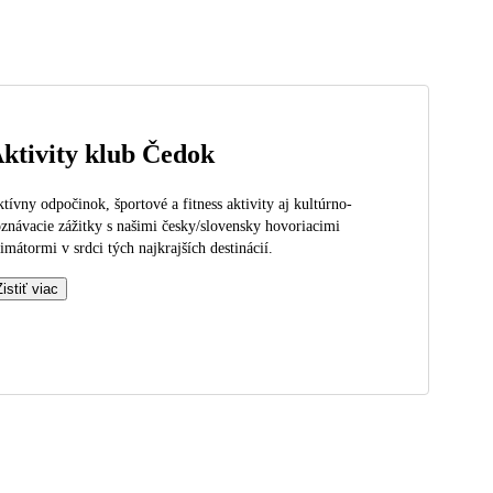
ktivity klub Čedok
tívny odpočinok, športové a fitness aktivity aj kultúrno-
znávacie zážitky s našimi česky/slovensky hovoriacimi
imátormi v srdci tých najkrajších destinácií.
Zistiť viac