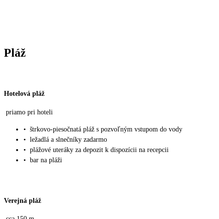
Pláž
Hotelová pláž
priamo pri hoteli
•
štrkovo-piesočnatá pláž s pozvoľným vstupom do vody
•
ležadlá a slnečníky zadarmo
•
plážové uteráky za depozit k dispozícii na recepcii
•
bar na pláži
Verejná pláž
cca 150 m