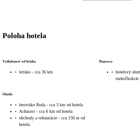
Poloha hotela
Vzdialenosť od letiska
Doprava
•
letisko - cca 36 km
•
hotelový shut
niekoľkokrát
Okolie
•
letovisko Roda - cca 3 km od hotela
•
Acharavi - cca 6 km od hotela
•
obchody a reštaurácie - cca 150 m od
hotela