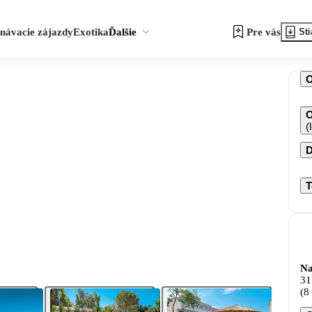
návacie zájazdy
Exotika
Ďalšie
Pre vás
Sti
O
(
D
T
Na
31
(8