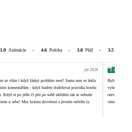
1.9
Animácie
4.6
Poloha
3.8
Pláž
3.5
Atrakcie
júl 2026
5
/6
Dan
lém ze vším i když žádný problém není! Sama sem se lekla
Byli jsme 2. r
vybrali.. jedi
. Když si po jídle či pití po sobě uklidím tak se nebude
otevřená... neu
ráno a přijdou