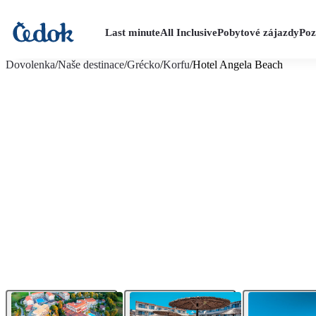
Last minute
All Inclusive
Pobytové zájazdy
Poz
viac fotografií (27)
Dovolenka
/
Naše destinace
/
Grécko
/
Korfu
/
Hotel Angela Beach