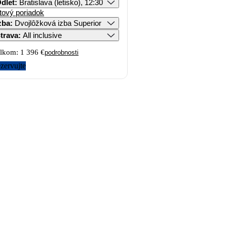
dlet
:
Bratislava (letisko), 12:30
tový poriadok
zba
:
Dvojlôžková izba Superior
trava
:
All inclusive
lkom:
1 396 €
podrobnosti
zervujte