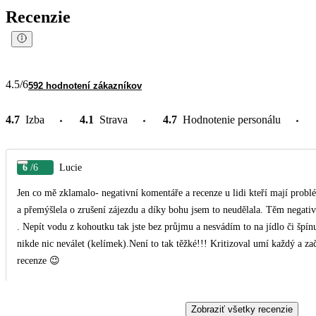
Recenzie
4.5
/6
592 hodnotení zákazníkov
4.7
Izba
4.1
Strava
4.7
Hodnotenie personálu
6
/6
Lucie
Jen co mě zklamalo- negativní komentáře a recenze u lidi kteří mají prob
a přemýšlela o zrušení zájezdu a díky bohu jsem to neudělala. Těm negativním komentářům - když budete dodržovat pravidla hotelu
. Nepít vodu z kohoutku tak jste bez průjmu a nesvádím to na jídlo či špínu
nikde nic neválet (kelímek).Není to tak těžké!!! Kritizoval umí každý a začnete u sebe! Moc krásná dovolená a prosím neřešte ty
recenze 😉
Zobraziť všetky recenzie