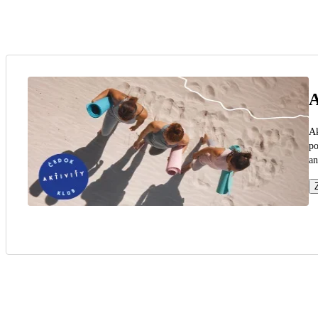
A
Ak
po
an