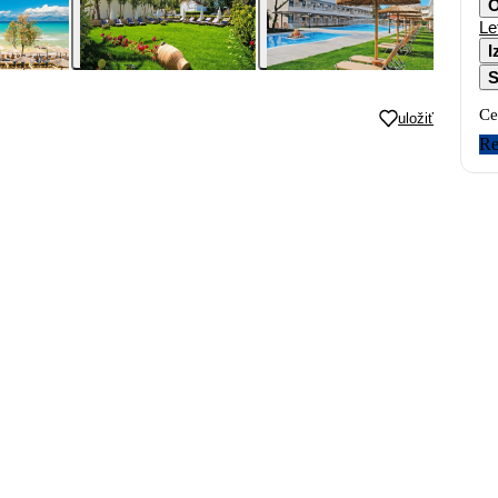
O
Le
I
S
Ce
uložiť
Re