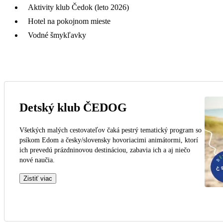
Aktivity klub Čedok (leto 2026)
Hotel na pokojnom mieste
Vodné šmykľavky
Detský klub ČEDOG
Všetkých malých cestovateľov čaká pestrý tematický program so
psíkom Edom a česky/slovensky hovoriacimi animátormi, ktorí
ich prevedú prázdninovou destináciou, zabavia ich a aj niečo
nové naučia.
Zistiť viac