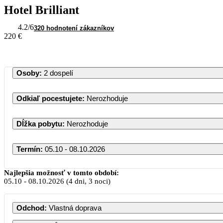
Hotel Brilliant
4.2
/6
320 hodnotení zákazníkov
220 €
Osoby
:
2 dospelí
Odkiaľ pocestujete
:
Nerozhoduje
Dĺžka pobytu
:
Nerozhoduje
Termín
:
05.10 - 08.10.2026
Október 
Najlepšia možnosť v tomto období:
05.10
-
08.10.2026
(4 dni, 3 noci)
PO
UT
ST
ŠT
Odchod
:
Vlastná doprava
1