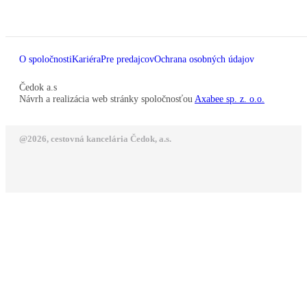
O spoločnosti
Kariéra
Pre predajcov
Ochrana osobných údajov
Čedok a.s
Návrh a realizácia web stránky spoločnosťou
Axabee sp. z. o.o.
@2026, cestovná kancelária Čedok, a.s.