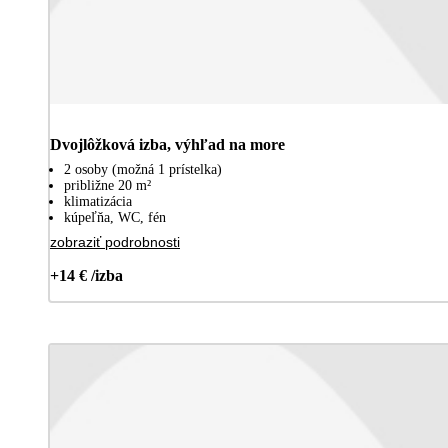
Dvojlôžková izba, výhľad na more
2 osoby (možná 1 prístelka)
približne 20 m²
klimatizácia
kúpeľňa, WC, fén
zobraziť podrobnosti
+14 € /izba