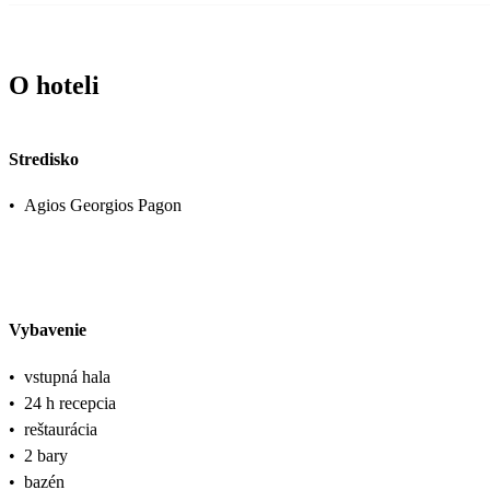
O hoteli
Stredisko
•
Agios Georgios Pagon
Vybavenie
•
vstupná hala
•
24 h recepcia
•
reštaurácia
•
2 bary
•
bazén