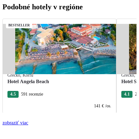
Podobné hotely v regióne
BESTSELLER
Grécko
,
Korfu
Grécko
,
K
Hotel Angela Beach
Hotel S
4.5
591 recenzie
4.1
27
141 €
/os.
zobraziť viac