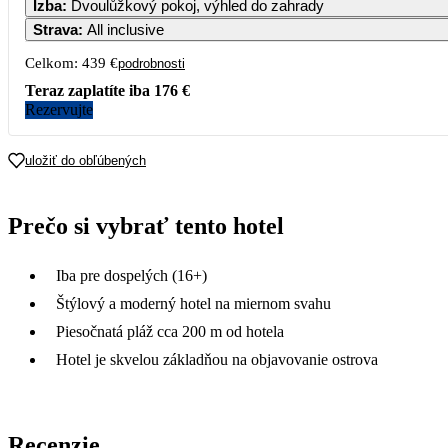
Izba
:
Dvoulůžkový pokoj, výhled do zahrady
512
Strava
:
All inclusive
5
6
7
8
Celkom:
439 €
podrobnosti
220
368
Teraz zaplatíte iba
176 €
12
13
14
15
Rezervujte
158
19
20
21
22
uložiť do obľúbených
26
27
28
29
Prečo si vybrať tento hotel
Iba pre dospelých (16+)
Štýlový a moderný hotel na miernom svahu
Piesočnatá pláž cca 200 m od hotela
Hotel je skvelou základňou na objavovanie ostrova
Recenzie