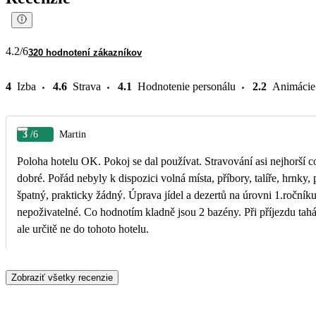
4.2
/6
320 hodnotení zákazníkov
4
Izba
4.6
Strava
4.1
Hodnotenie personálu
2.2
Animácie
3
/6
Martin
Poloha hotelu OK. Pokoj se dal používat. Stravování asi nejhorší co
dobré. Pořád nebyly k dispozici volná místa, příbory, talíře, hrnky,
špatný, prakticky žádný. Úprava jídel a dezertů na úrovni 1.ročník
nepoživatelné. Co hodnotím kladně jsou 2 bazény. Při příjezdu tahán
ale určitě ne do tohoto hotelu.
Zobraziť všetky recenzie