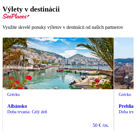
Výlety v destinácii
Využite skvelé ponuky výletov v destinácii od našich partnerov
Grécko
Grécko
Albánsko
Prehlia
Doba trvania
:
Celý deň
Doba trva
50 €
/os.