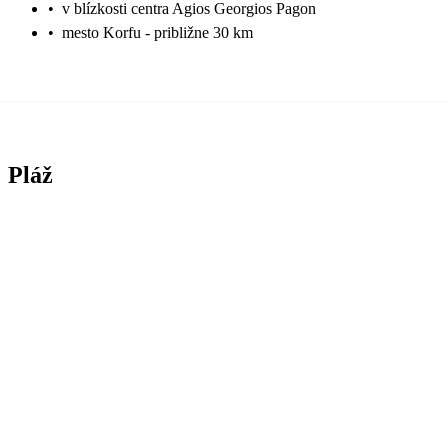
•
v blízkosti centra Agios Georgios Pagon
•
mesto Korfu - približne 30 km
Pláž