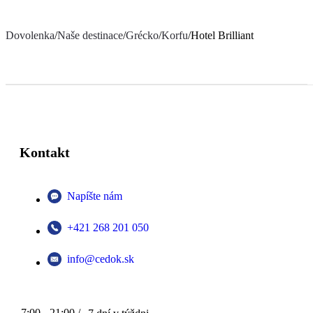
Dovolenka
/
Naše destinace
/
Grécko
/
Korfu
/
Hotel Brilliant
Kontakt
Napíšte nám
+421 268 201 050
info@cedok.sk
7:00 - 21:00 /