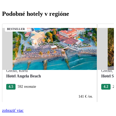
Podobné hotely v regióne
BESTSELLER
Grécko
,
Korfu
Grécko
,
K
Hotel Angela Beach
Hotel S
4.5
592 recenzie
4.2
29
141 €
/os.
zobraziť viac