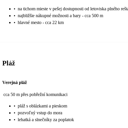
•
na tichom mieste v pešej dostupnosti od letoviska plného reš
•
najbližšie nákupné možnosti a bary - cca 500 m
•
hlavné mesto - cca 22 km
Pláž
Verejná pláž
cca 50 m přes pobřežní komunikaci
•
pláž s oblázkami a pieskom
•
pozvoľný vstup do mora
•
lehatká a slnečníky za poplatok