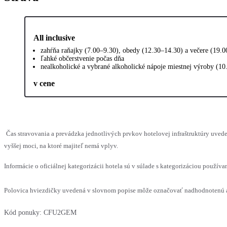
All inclusive
zahŕňa raňajky (7.00–9.30), obedy (12.30–14.30) a večere (19.
ľahké občerstvenie počas dňa
nealkoholické a vybrané alkoholické nápoje miestnej výroby (10
v cene
Čas stravovania a prevádzka jednotlivých prvkov hotelovej infraštruktúry uv
vyššej moci, na ktoré majiteľ nemá vplyv.
Informácie o oficiálnej kategorizácii hotela sú v súlade s kategorizáciou používan
Polovica hviezdičky uvedená v slovnom popise môže označovať nadhodnotenú al
Kód ponuky:
CFU2GEM