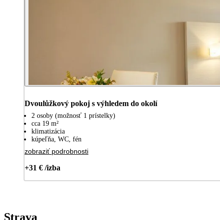
Dvoulůžkový pokoj s výhledem do okolí
2 osoby (možnosť 1 prístelky)
cca 19 m²
klimatizácia
kúpeľňa, WC, fén
zobraziť podrobnosti
+31 € /izba
Strava