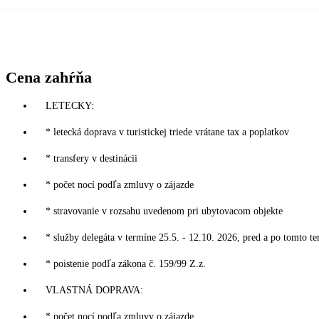
Cena zahŕňa
LETECKY:
* letecká doprava v turistickej triede vrátane tax a poplatkov
* transfery v destinácii
* počet nocí podľa zmluvy o zájazde
* stravovanie v rozsahu uvedenom pri ubytovacom objekte
* služby delegáta v termíne 25.5. - 12.10. 2026, pred a po tomto te
* poistenie podľa zákona č. 159/99 Z.z.
VLASTNÁ DOPRAVA:
* počet nocí podľa zmluvy o zájazde