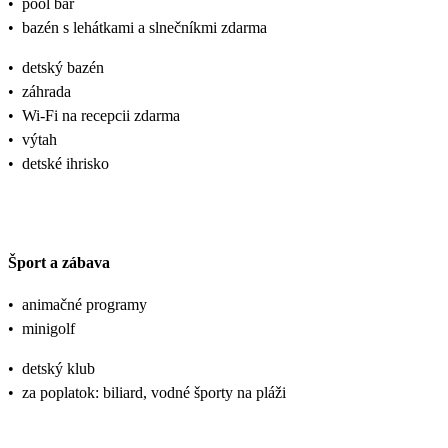
•
pool bar
•
bazén s lehátkami a slnečníkmi zdarma
•
detský bazén
•
záhrada
•
Wi-Fi na recepcii zdarma
•
výtah
•
detské ihrisko
Šport a zábava
•
animačné programy
•
minigolf
•
detský klub
•
za poplatok: biliard, vodné športy na pláži