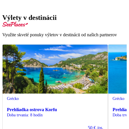
Výlety v destinácii
Využite skvelé ponuky výletov v destinácii od našich partnerov
Grécko
Grécko
Prehliadka ostrova Korfu
Prehlia
Doba trvania
:
8 hodín
Doba trva
50 €
/os.