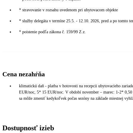
* stravovanie v rozsahu uvedenom pri ubytovacom objekte
* služby delegáta v termíne 25.5. - 12.10. 2026, pred a po tomto te
* poistenie podľa zákona č. 159/99 Z.z.
Cena nezahŕňa
klimatickú daň - platba v hotovosti na recepcii ubytovacieho zaria
EUR/noc, 5* 15 EUR/noc. V období november – marec: 1-2* 0,50 
sa môže zmeniť kedykoľvek počas sezóny na základe miestnej vyhláš
Dostupnosť izieb