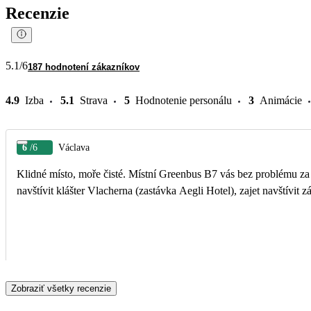
Recenzie
5.1
/6
187 hodnotení zákazníkov
4.9
Izba
5.1
Strava
5
Hodnotenie personálu
3
Animácie
6
/6
Václava
Klidné místo, moře čisté. Místní Greenbus B7 vás bez problému za 
navštívit klášter Vlacherna (zastávka Aegli Hotel), zajet navštívit
Zobraziť všetky recenzie