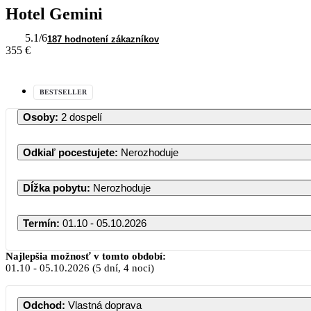
Hotel Gemini
5.1
/6
187 hodnotení zákazníkov
355 €
BESTSELLER
Osoby
:
2 dospelí
Odkiaľ pocestujete
:
Nerozhoduje
Dĺžka pobytu
:
Nerozhoduje
Termín
:
01.10 - 05.10.2026
Najlepšia možnosť v tomto období:
01.10
-
05.10.2026
(5 dní, 4 noci)
Odchod
:
Vlastná doprava