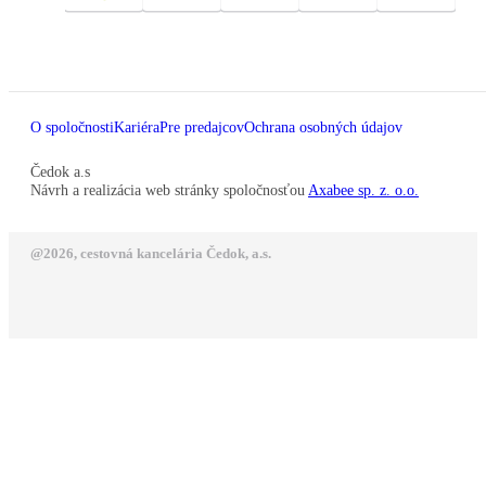
O spoločnosti
Kariéra
Pre predajcov
Ochrana osobných údajov
Čedok a.s
Návrh a realizácia web stránky spoločnosťou
Axabee sp. z. o.o.
@2026, cestovná kancelária Čedok, a.s.