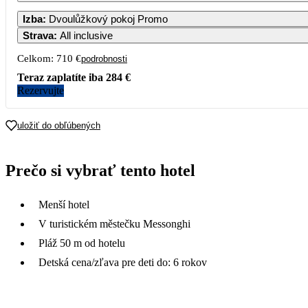
Izba
:
Dvoulůžkový pokoj Promo
Strava
:
All inclusive
Celkom:
710 €
podrobnosti
Teraz zaplatíte iba
284 €
Rezervujte
uložiť do obľúbených
Prečo si vybrať tento hotel
Menší hotel
V turistickém městečku Messonghi
Pláž 50 m od hotelu
Detská cena/zľava pre deti do: 6 rokov