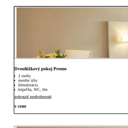
Dvoulůžkový pokoj Promo
2 osoby
menšie izby
klimatizácia
kúpeľňa, WC, fén
zobraziť podrobnosti
v cene