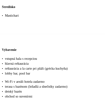
Stredisko
•
Mastichari
Vybavenie
•
vstupná hala s recepciou
•
hlavná reštaurácia
•
reštaurácia a la carte pri pláži (grécka kuchyňa)
•
lobby bar, pool bar
•
Wi-Fi v areáli hotela zadarmo
•
terasa s bazénom (ležadlá a slnečníky zadarmo)
•
detský bazén
•
obchod so suvenírmi