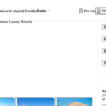
návacie zájazdy
Exotika
Ďalšie
Pre vás
Sti
mmos Luxury Resort)
O
D
T
Na
25
(8