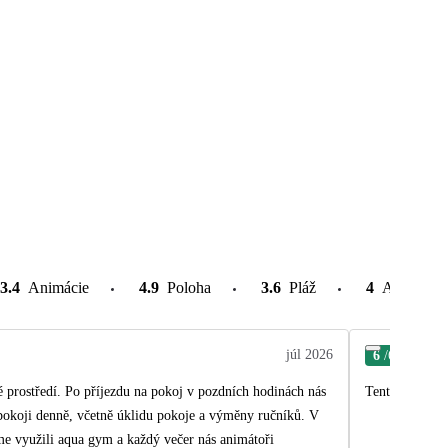
3.4
Animácie
4.9
Poloha
3.6
Pláž
4
Atrakcie v
júl 2026
6
/6
Ann
é prostředí. Po příjezdu na pokoj v pozdních hodinách nás
Tento zájezd, 
 pokoji denně, včetně úklidu pokoje a výměny ručníků. V
me využili aqua gym a každý večer nás animátoři