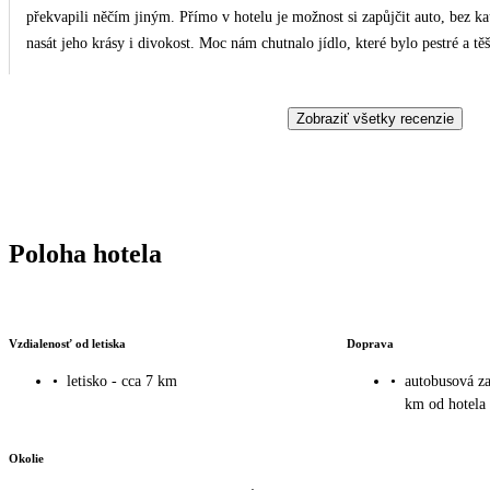
překvapili něčím jiným. Přímo v hotelu je možnost si zapůjčit auto, bez k
nasát jeho krásy i divokost. Moc nám chutnalo jídlo, které bylo pestré a tě
Jelikož jde o malý ostrov, je třeba počítat i s hodně větrným počasím, kter
podmínky pro vstup i plavání v moři. Byla to opravdu krásná dovolená. Dě
Zobraziť všetky recenzie
své hosty.
Poloha hotela
Vzdialenosť od letiska
Doprava
•
letisko - cca 7 km
•
autobusová za
km od hotela
Okolie