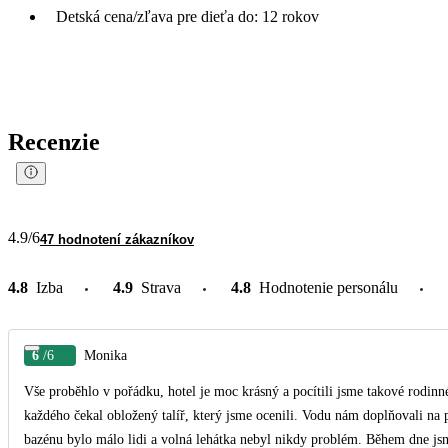
Detská cena/zľava pre dieťa do: 12 rokov
Recenzie
4.9
/6
47 hodnotení zákazníkov
4.8
Izba
4.9
Strava
4.8
Hodnotenie personálu
6
/6
Monika
Vše proběhlo v pořádku, hotel je moc krásný a pocítili jsme takové rodinn
každého čekal obložený talíř, který jsme ocenili. Vodu nám doplňovali na
bazénu bylo málo lidi a volná lehátka nebyl nikdy problém. Během dne js