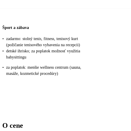
Šport a zábava
•
zadarmo: stolný tenis, fitness, tenisový kurt
(požičanie tenisového vybavenia na recepcii)
•
detské ihrisko; za poplatok možnosť využitia
babysittingu
•
za poplatok: menšie wellness centrum (sauna,
masáže, kozmetické procedúry)
O cene