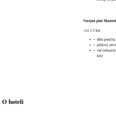
Verejná pláž Mastich
cca 1,5 km
•
dlhá piesčitá
•
plážový serv
•
rad reštaurác
km)
O hoteli