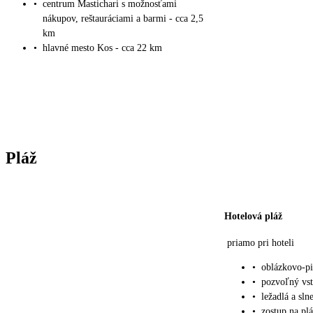
•
centrum Mastichari s možnosťami
nákupov, reštauráciami a barmi - cca 2,5
km
•
hlavné mesto Kos - cca 22 km
Pláž
Hotelová pláž
priamo pri hoteli
•
oblázkovo-pi
•
pozvoľný vs
•
ležadlá a sl
•
zostup na pl