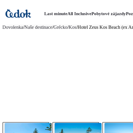
Last minute
All Inclusive
Pobytové zájazdy
Poz
viac fotografií (20)
Dovolenka
/
Naše destinace
/
Grécko
/
Kos
/
Hotel Zeus Kos Beach (ex A