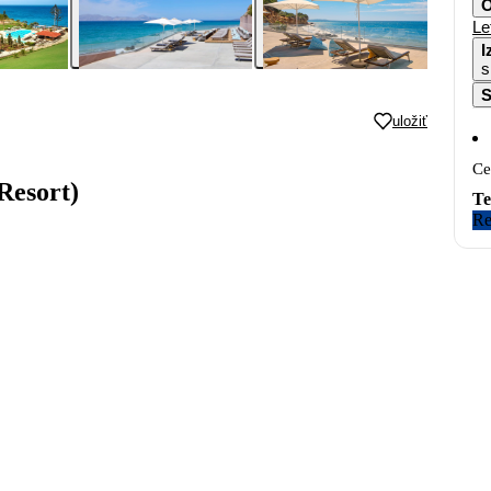
O
Le
I
s
S
uložiť
Ce
Resort)
Te
Re