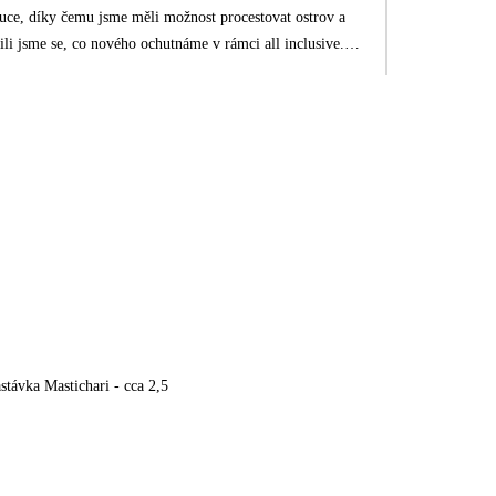
auce, díky čemu jsme měli možnost procestovat ostrov a
šili jsme se, co nového ochutnáme v rámci all inclusive.
é poskytovalo příjemné ochlazení při cestování, ale horší
kujeme personálu i animátorům hotelu za přístup a péči o
stávka Mastichari - cca 2,5