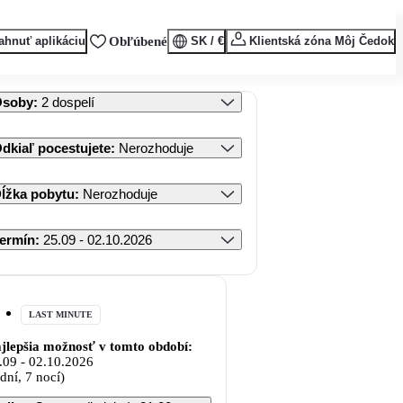
ahnuť aplikáciu
Obľúbené
SK / €
Klientská zóna Môj Čedok
Osoby
:
2 dospelí
dkiaľ pocestujete
:
Nerozhoduje
ĺžka pobytu
:
Nerozhoduje
ermín
:
25.09 - 02.10.2026
LAST MINUTE
jlepšia možnosť v tomto období:
.09
-
02.10.2026
 dní, 7 nocí)