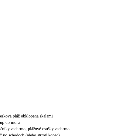
esková pláž obklopená skalami
tup do mora
nečníky zadarmo, plážové osušky zadarmo
áž po schodoch (alebo strmý kopec)