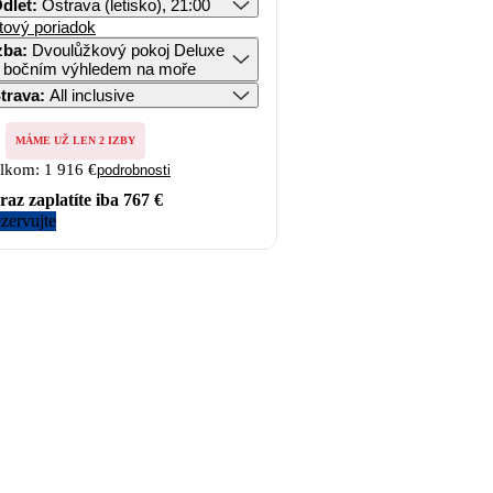
dlet
:
Ostrava (letisko), 21:00
tový poriadok
zba
:
Dvoulůžkový pokoj Deluxe
 bočním výhledem na moře
trava
:
All inclusive
MÁME UŽ LEN 2 IZBY
lkom:
1 916 €
podrobnosti
raz zaplatíte iba
767 €
zervujte