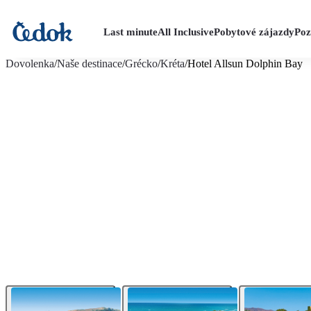
Last minute
All Inclusive
Pobytové zájazdy
Poz
viac fotografií (9)
Dovolenka
/
Naše destinace
/
Grécko
/
Kréta
/
Hotel Allsun Dolphin Bay