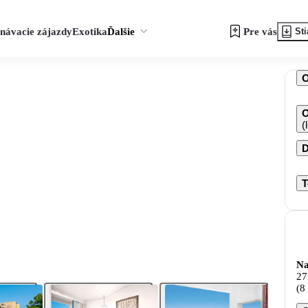
návacie zájazdy
Exotika
Ďalšie
Pre vás
Sti
O
(
D
T
Na
27
(8