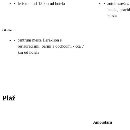
•
letisko – asi 13 km od hotela
•
autobusová za
hotela, pravi
mesta
Okolie
•
centrum mesta Heraklion s
reštauráciami, barmi a obchodmi - cca 7
km od hotela
Pláž
Amoudara