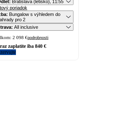
dlet
:
Bratislava (letisko), 11:55
tový poriadok
zba
:
Bungalow s výhledem do
ahrady pro 2
trava
:
All inclusive
lkom:
2 098 €
podrobnosti
raz zaplatíte iba
840 €
zervujte