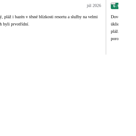
júl 2026
6
/6
Jan
, pláž i bazén v těsné blízkosti resortu a služby na velmi
Dovolená v tét
h byli prvotřídní.
úklid byl každ
pláž. Lehátka 
porovnávat. Za