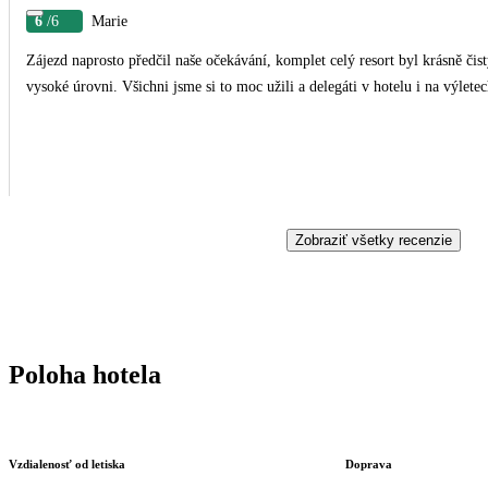
6
/6
Marie
Zájezd naprosto předčil naše očekávání, komplet celý resort byl krásně čistý
vysoké úrovni. Všichni jsme si to moc užili a delegáti v hotelu i na výletec
Zobraziť všetky recenzie
Poloha hotela
Vzdialenosť od letiska
Doprava