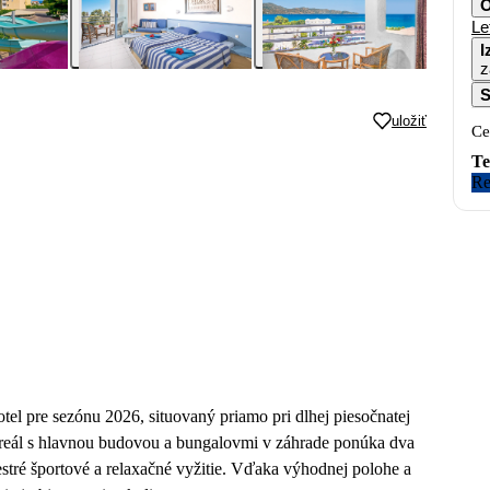
O
Le
I
z
S
uložiť
Ce
Te
Re
el pre sezónu 2026, situovaný priamo pri dlhej piesočnatej
areál s hlavnou budovou a bungalovmi v záhrade ponúka dva
estré športové a relaxačné vyžitie. Vďaka výhodnej polohe a