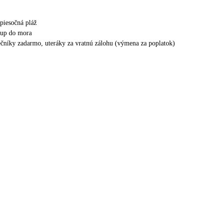
piesočná pláž
tup do mora
nečníky zadarmo, uteráky za vratnú zálohu (výmena za poplatok)