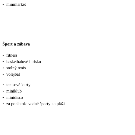
•
minimarket
Šport a zábava
•
fitness
•
basketbalové ihrisko
•
stolný tenis
•
volejbal
•
tenisové kurty
•
miniklub
•
minidisco
•
za poplatok: vodné športy na pláži