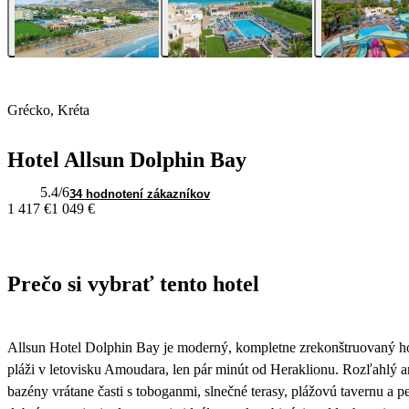
Grécko, Kréta
Hotel Allsun Dolphin Bay
5.4
/6
34 hodnotení zákazníkov
1 417 €
1 049 €
Prečo si vybrať tento hotel
Allsun Hotel Dolphin Bay je moderný, kompletne zrekonštruovaný hot
pláži v letovisku Amoudara, len pár minút od Heraklionu. Rozľahlý 
bazény vrátane časti s toboganmi, slnečné terasy, plážovú tavernu a p