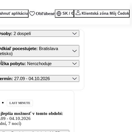
ahnuť aplikáciu
Obľúbené
SK / €
Klientská zóna Môj Čedok
Osoby
:
2 dospelí
dkiaľ pocestujete
:
Bratislava
letisko)
ĺžka pobytu
:
Nerozhoduje
ermín
:
27.09 - 04.10.2026
LAST MINUTE
jlepšia možnosť v tomto období:
.09
-
04.10.2026
 dní, 7 nocí)