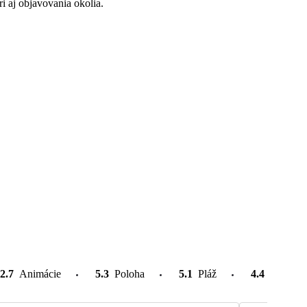
 aj objavovania okolia.
2.7
Animácie
5.3
Poloha
5.1
Pláž
4.4
Atrakcie