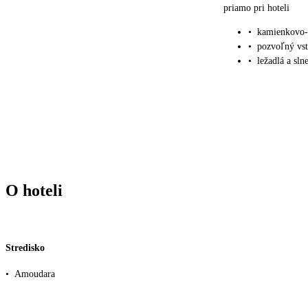
priamo pri hoteli
•
kamienkovo-
•
pozvoľný vs
•
ležadlá a sl
O hoteli
Stredisko
•
Amoudara