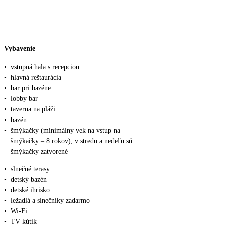
Vybavenie
•
vstupná hala s recepciou
•
hlavná reštaurácia
•
bar pri bazéne
•
lobby bar
•
taverna na pláži
•
bazén
•
šmýkačky (minimálny vek na vstup na
šmýkačky – 8 rokov), v stredu a nedeľu sú
šmýkačky zatvorené
•
slnečné terasy
•
detský bazén
•
detské ihrisko
•
ležadlá a slnečníky zadarmo
•
Wi-Fi
•
TV kútik