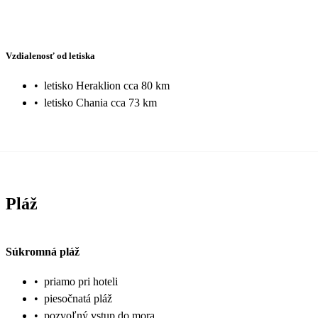
Vzdialenosť od letiska
•
letisko Heraklion cca 80 km
•
letisko Chania cca 73 km
Pláž
Súkromná pláž
•
priamo pri hoteli
•
piesočnatá pláž
•
pozvoľný vstup do mora