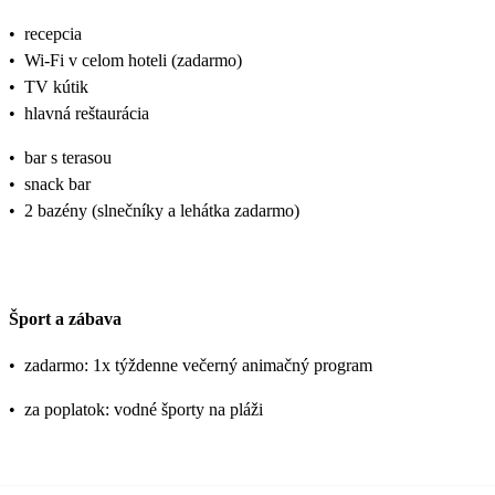
•
recepcia
•
Wi-Fi v celom hoteli (zadarmo)
•
TV kútik
•
hlavná reštaurácia
•
bar s terasou
•
snack bar
•
2 bazény (slnečníky a lehátka zadarmo)
Šport a zábava
•
zadarmo: 1x týždenne večerný animačný program
•
za poplatok: vodné športy na pláži