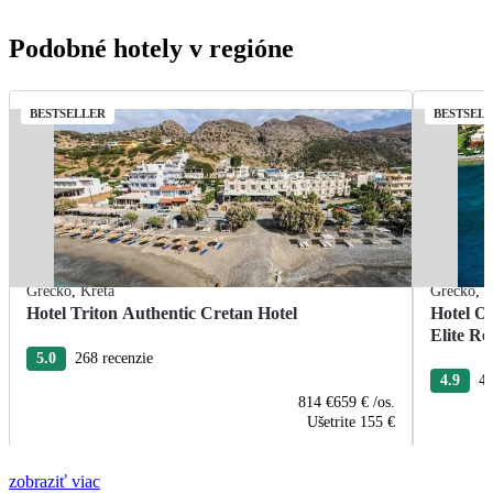
Podobné hotely v regióne
BESTSELLER
BESTSEL
Grécko
,
Kréta
Grécko
,
K
Hotel Triton Authentic Cretan Hotel
Hotel O
Elite Re
5.0
268 recenzie
4.9
40
814 €
659 €
/os.
Ušetrite
155 €
zobraziť viac