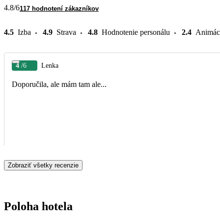
4.8
/6
117 hodnotení zákazníkov
4.5
Izba
4.9
Strava
4.8
Hodnotenie personálu
2.4
Animác
4
/6
Lenka
Doporučila, ale mám tam ale...
Zobraziť všetky recenzie
Poloha hotela