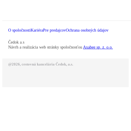
O spoločnosti
Kariéra
Pre predajcov
Ochrana osobných údajov
Čedok a.s
Návrh a realizácia web stránky spoločnosťou
Axabee sp. z. o.o.
@2026, cestovná kancelária Čedok, a.s.