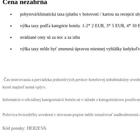
Cena nezahŕňa
pobytová/klimatická taxa (platba v hotovosti / kartou na recepcii u
výška taxy podľa kategórie hotela: 1-2* 2 EUR, 3* 5 EUR, 4* 10
uvádzané ceny sú za noc a za izbu
výška taxy môže byť zmenená úpravou miestnej vyhlášky kedykoľvek
Čas stravovania a prevádzka jednotlivých prvkov hotelovej infraštruktúry uv
ktoré majiteľ nemá vplyv.
Informácie o oficiálnej kategorizácii hotela sú v súlade s kategorizáciou používan
Polovica hviezdičky uvedená v slovnom popise môže označovať nadhodnotenú al
Kód ponuky:
HER2EVA