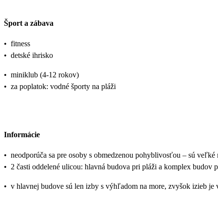
Šport a zábava
•
fitness
•
detské ihrisko
•
miniklub (4-12 rokov)
•
za poplatok: vodné športy na pláži
Informácie
•
neodporúča sa pre osoby s obmedzenou pohyblivosťou – sú veľké r
•
2 časti oddelené ulicou: hlavná budova pri pláži a komplex budov
•
v hlavnej budove sú len izby s výhľadom na more, zvyšok izieb je v