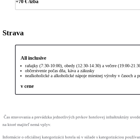
+70 € /izba
Strava
All inclusive
raňajky (7:30-10:00), obedy (12:30-14:30) a večere (19:00-21:3
občerstvenie počas dňa, káva a zákusky
nealkoholické a alkoholické nápoje miestnej výroby v časoch a 
v cene
Čas stravovania a prevádzka jednotlivých prvkov hotelovej infraštruktúry uv
na ktoré majiteľ nemá vplyv.
Informácie o oficiálnej kategorizácii hotela sú v súlade s kategorizáciou používan