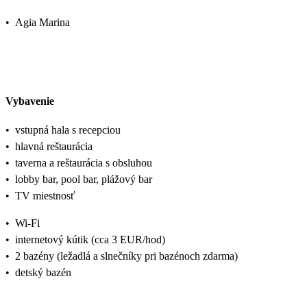
•
Agia Marina
Vybavenie
•
vstupná hala s recepciou
•
hlavná reštaurácia
•
taverna a reštaurácia s obsluhou
•
lobby bar, pool bar, plážový bar
•
TV miestnosť
•
Wi-Fi
•
internetový kútik (cca 3 EUR/hod)
•
2 bazény (ležadlá a slnečníky pri bazénoch zdarma)
•
detský bazén