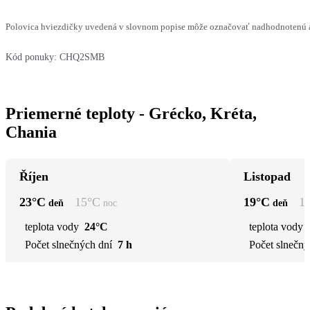
Polovica hviezdičky uvedená v slovnom popise môže označovať nadhodnotenú al
Kód ponuky:
CHQ2SMB
Priemerné teploty - Grécko, Kréta,
Chania
Říjen
Listopad
23
°C
15
°C
19
°C
1
deň
noc
deň
teplota vody
24°C
teplota vody
Počet slnečných dní
7 h
Počet slnečný