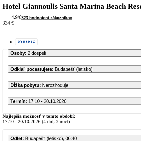
Hotel Giannoulis Santa Marina Beach Res
4.9
/6
323 hodnotení zákazníkov
334 €
Osoby
:
2 dospelí
Odkiaľ pocestujete
:
Budapešť (letisko)
Dĺžka pobytu
:
Nerozhoduje
Termín
:
17.10 - 20.10.2026
Najlepšia možnosť v tomto období:
17.10
-
20.10.2026
(4 dni, 3 noci)
Odlet
:
Budapešť (letisko), 06:40