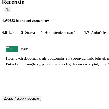
Recenzie
4.9
/6
323 hodnotení zákazníkov
4.6
Izba
5
Strava
5
Hodnotenie personálu
1.7
Animácie
5
/6
Marie
Hotel bych doporučila, ale upozornila je na opravdu málo lehátek na
Pokud neumí anglicky, je potřeba se delegátky na vše zeptat, neboť
Zobraziť všetky recenzie