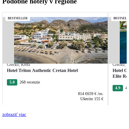
Podobné hotely v regióne
BESTSELLER
BESTSEL
Grécko
,
Kréta
Grécko
,
K
Hotel Triton Authentic Cretan Hotel
Hotel O
Elite Re
5.0
268 recenzie
4.9
40
814 €
659 €
/os.
Ušetrite
155 €
zobraziť viac