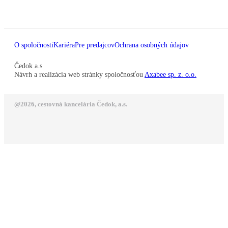
O spoločnosti
Kariéra
Pre predajcov
Ochrana osobných údajov
Čedok a.s
Návrh a realizácia web stránky spoločnosťou
Axabee sp. z. o.o.
@2026, cestovná kancelária Čedok, a.s.