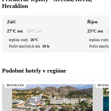
Heraklion
Září
Říjen
27
°C
18
°C
23
°C
1
deň
noc
deň
teplota vody
26°C
teplota vody
Počet slnečných dní
10 h
Počet slnečný
Podobné hotely v regióne
BESTSELLER
BESTSEL