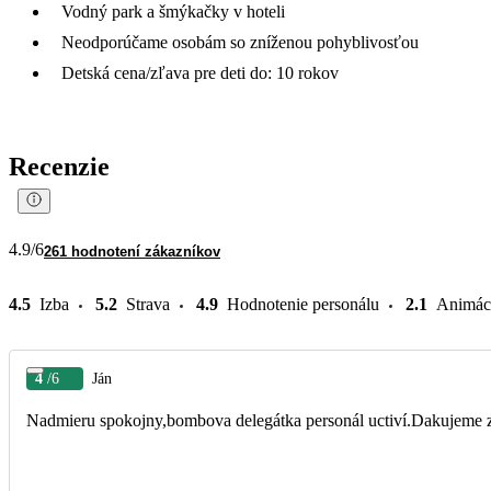
Vodný park a šmýkačky v hoteli
Neodporúčame osobám so zníženou pohyblivosťou
Detská cena/zľava pre deti do: 10 rokov
Recenzie
4.9
/6
261 hodnotení zákazníkov
4.5
Izba
5.2
Strava
4.9
Hodnotenie personálu
2.1
Animác
4
/6
Ján
Nadmieru spokojny,bombova delegátka personál uctiví.Dakujeme 