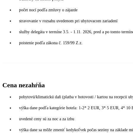
počet nocí podľa zmluvy o zájazde
stravovanie v rozsahu uvedenom pri ubytovacom zariadení
služby delegáta v termíne 3.5. - 1.11. 2026, pred a po tomto termín
poistenie podľa zákona č. 159/99 Z.z.
Cena nezahŕňa
pobytovú/klimatickú daň (platba v hotovosti / kartou na recepcii ub
výška dane podľa kategórie hotela: 1-2* 2 EUR, 3* 5 EUR, 4* 1
uvedené ceny sú za noc a za izbu
výška dane sa môže zmeniť kedykoľvek počas sezóny na základe mies