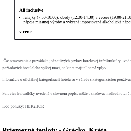
All inclusive
raňajky (7:30-10:00), obedy (12:30-14:30) a večere (19:00-21:30
nápoje miestnej výroby a vybrané importované alkoholické nápo
v cene
Čas stravovania a prevádzka jednotlivých prvkov hotelovej infraštruktúry u
požiadaviek hostí alebo vyššej moci, na ktoré majiteľ nemá vplyv.
Informácie o oficiálnej kategorizácii hotela sú v súlade s kategorizáciou používan
Polovica hviezdičky uvedená v slovnom popise môže označovať nadhodnotenú al
Kód ponuky:
HER2HOR
Priemerné teploty - Grécko, Kréta,