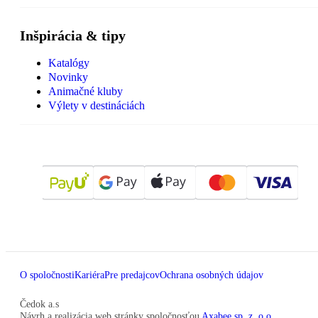
Inšpirácia & tipy
Katalógy
Novinky
Animačné kluby
Výlety v destináciách
O spoločnosti
Kariéra
Pre predajcov
Ochrana osobných údajov
Čedok a.s
Návrh a realizácia web stránky spoločnosťou
Axabee sp. z. o.o.