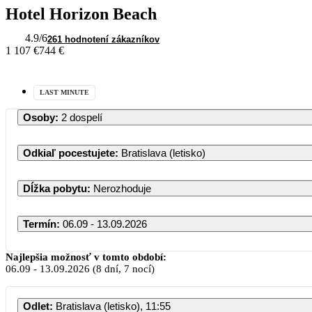
Hotel Horizon Beach
4.9
/6
261 hodnotení zákazníkov
1 107 €
744 €
LAST MINUTE
Osoby
:
2 dospelí
Odkiaľ pocestujete
:
Bratislava (letisko)
Dĺžka pobytu
:
Nerozhoduje
Termín
:
06.09 - 13.09.2026
Najlepšia možnosť v tomto období:
06.09
-
13.09.2026
(8 dní, 7 nocí)
PO
Odlet
:
Bratislava (letisko), 11:55