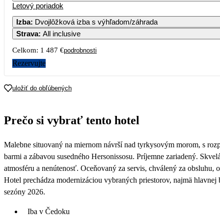
Letový poriadok
Izba
:
Dvojlôžková izba s výhľadom/záhrada
Strava
:
All inclusive
7
Celkom:
1 487 €
podrobnosti
14
Rezervujte
21
uložiť do obľúbených
28
Prečo si vybrať tento hotel
Malebne situovaný na miernom návrší nad tyrkysovým morom, s rozpr
barmi a zábavou susedného Hersonissosu. Príjemne zariadený. Skvelá 
atmosféru a nenútenosť. Oceňovaný za servis, chválený za obsluhu,
Hotel prechádza modernizáciou vybraných priestorov, najmä hlavnej b
sezóny 2026.
Iba v Čedoku