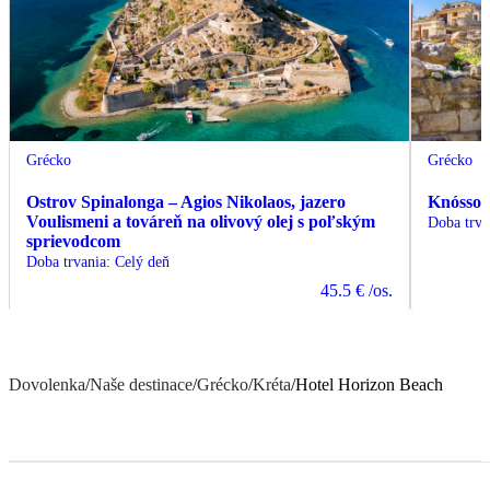
Grécko
Grécko
Ostrov Spinalonga – Agios Nikolaos, jazero
Knóssos
Voulismeni a továreň na olivový olej s poľským
Doba trva
sprievodcom
Doba trvania
:
Celý deň
45.5 €
/os.
Dovolenka
/
Naše destinace
/
Grécko
/
Kréta
/
Hotel Horizon Beach