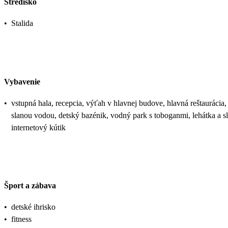
Stredisko
•
Stalida
Vybavenie
•
vstupná hala, recepcia, výťah v hlavnej budove, hlavná reštaurácia,
slanou vodou, detský bazénik, vodný park s toboganmi, lehátka a s
internetový kútik
Šport a zábava
•
detské ihrisko
•
fitness