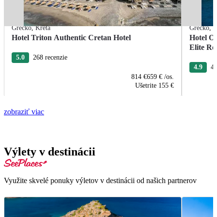
Grécko
,
Kréta
Grécko
,
K
Hotel Triton Authentic Cretan Hotel
Hotel O
Elite Re
5.0
268 recenzie
4.9
40
814 €
659 €
/os.
Ušetrite
155 €
zobraziť viac
Výlety v destinácii
Využite skvelé ponuky výletov v destinácii od našich partnerov