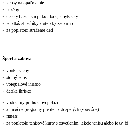
•
terasy na opaľovanie
•
bazény
•
detský bazén s replikou lode, šmýkačky
•
lehatká, slnečníky a uteráky zadarmo
•
za poplatok: stráženie detí
Šport a zábava
•
vonku šachy
•
stolný tenis
•
volejbalové ihrisko
•
detské ihrisko
•
vodné hry pri hotelovej pláži
•
animačné programy pre deti a dospelých (v sezóne)
•
fitness
•
za poplatok: tenisové kurty s osvetlením, lekcie tenisu alebo jogy, b