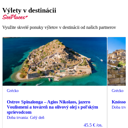
Výlety v destinácii
Využite skvelé ponuky výletov v destinácii od našich partnerov
Grécko
Grécko
Ostrov Spinalonga – Agios Nikolaos, jazero
Knóssos
Voulismeni a továreň na olivový olej s poľským
Doba trva
sprievodcom
Doba trvania
:
Celý deň
45.5 €
/os.