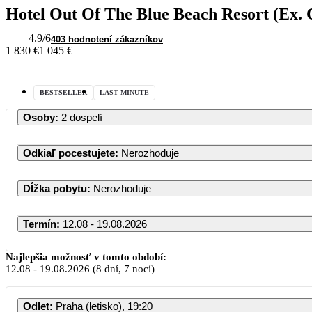
Hotel Out Of The Blue Beach Resort (Ex. C
4.9
/6
403 hodnotení zákazníkov
1 830 €
1 045 €
BESTSELLER
LAST MINUTE
Osoby
:
2 dospelí
Odkiaľ pocestujete
:
Nerozhoduje
Dĺžka pobytu
:
Nerozhoduje
Termín
:
12.08 - 19.08.2026
Najlepšia možnosť v tomto období:
12.08
-
19.08.2026
(8 dní, 7 nocí)
Odlet
:
Praha (letisko), 19:20