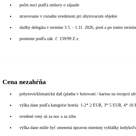
počet nocí podľa zmluvy o zájazde
stravovanie v rozsahu uvedenom pri ubytovacom objekte
služby delegáta v termíne 3.5. - 1.11. 2026, pred a po tomto termín
poistenie podľa zák. č. 159/99 Z.z.
Cena nezahŕňa
pobytovú/klimatickú daň (platba v hotovosti / kartou na recepcii ub
výška dane podľa kategórie hotela: 1-2* 2 EUR, 3* 5 EUR, 4* 1
uvedené ceny sú za noc a za izbu
výška dane môže byť zmenená úpravou miestnej vyhlášky kedykoľvek