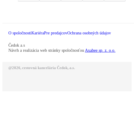
O spoločnosti
Kariéra
Pre predajcov
Ochrana osobných údajov
Čedok a.s
Návrh a realizácia web stránky spoločnosťou
Axabee sp. z. o.o.
@2026, cestovná kancelária Čedok, a.s.