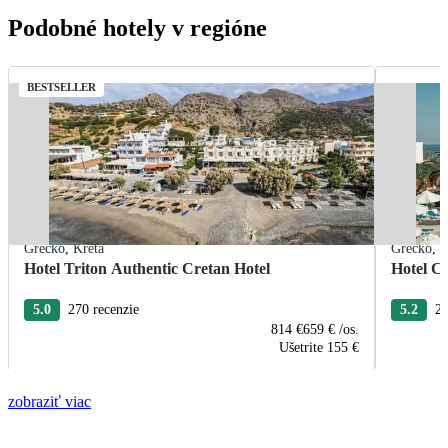
Podobné hotely v regióne
BESTSELLER
Grécko
,
Kréta
Grécko
,
K
Hotel Triton Authentic Cretan Hotel
Hotel Ca
5.0
270 recenzie
5.2
23
814 €
659 €
/os.
Ušetrite
155 €
zobraziť viac