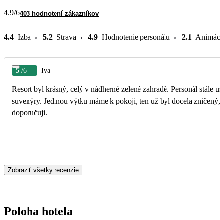
4.9
/6
403 hodnotení zákazníkov
4.4
Izba
5.2
Strava
4.9
Hodnotenie personálu
2.1
Animác
5
/6
Iva
Resort byl krásný, celý v nádherné zelené zahradě. Personál stále us
suvenýry. Jedinou výtku máme k pokoji, ten už byl docela zničený, jd
doporučuji.
Zobraziť všetky recenzie
Poloha hotela