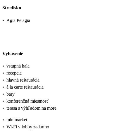
Stredisko
•
Agia Pelagia
Vybavenie
•
vstupná hala
•
recepcia
•
hlavná reštaurácia
•
à la carte reštaurácia
•
bary
•
konferenčná miestnosť
•
terasa s výhľadom na more
•
minimarket
•
Wi-Fi v lobby zadarmo