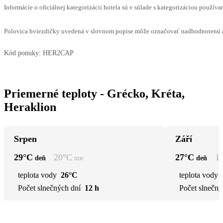
Informácie o oficiálnej kategorizácii hotela sú v súlade s kategorizáciou používan
Polovica hviezdičky uvedená v slovnom popise môže označovať nadhodnotenú al
Kód ponuky:
HER2CAP
Priemerné teploty - Grécko, Kréta,
Heraklion
Srpen
Září
29
°C
20
°C
27
°C
1
deň
noc
deň
teplota vody
26°C
teplota vody
Počet slnečných dní
12 h
Počet slnečný