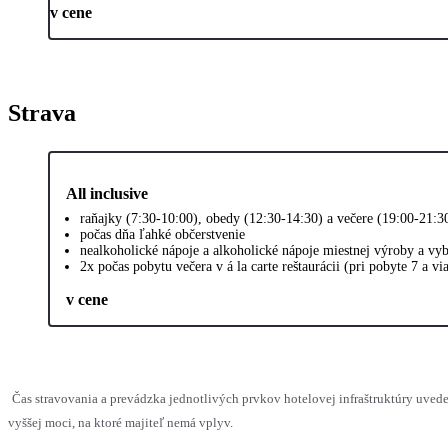
v cene
Strava
All inclusive
raňajky (7:30-10:00), obedy (12:30-14:30) a večere (19:00-21:3
počas dňa ľahké občerstvenie
nealkoholické nápoje a alkoholické nápoje miestnej výroby a vy
2x počas pobytu večera v á la carte reštaurácii (pri pobyte 7 a vi
v cene
Čas stravovania a prevádzka jednotlivých prvkov hotelovej infraštruktúry uv
vyššej moci, na ktoré majiteľ nemá vplyv.