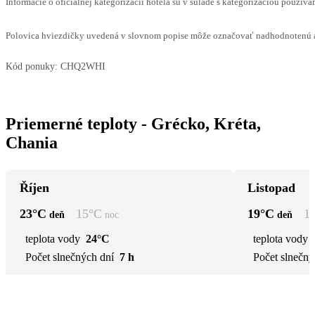
Informácie o oficiálnej kategorizácii hotela sú v súlade s kategorizáciou používan
Polovica hviezdičky uvedená v slovnom popise môže označovať nadhodnotenú al
Kód ponuky:
CHQ2WHI
Priemerné teploty - Grécko, Kréta,
Chania
Říjen
Listopad
23
°C
15
°C
19
°C
1
deň
noc
deň
teplota vody
24°C
teplota vody
Počet slnečných dní
7 h
Počet slnečný