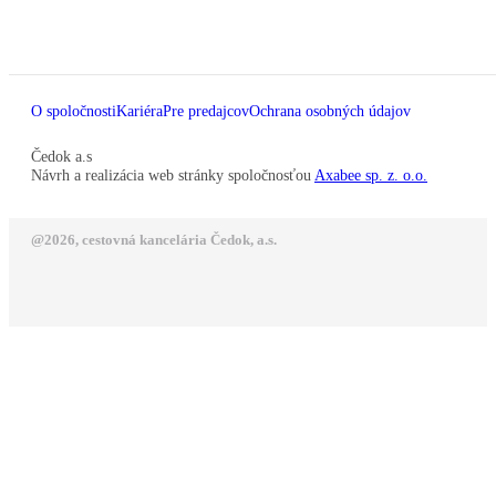
O spoločnosti
Kariéra
Pre predajcov
Ochrana osobných údajov
Čedok a.s
Návrh a realizácia web stránky spoločnosťou
Axabee sp. z. o.o.
@2026, cestovná kancelária Čedok, a.s.