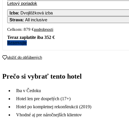
Letový poriadok
Izba
:
Dvojlôžková izba
Strava
:
All inclusive
Celkom:
879 €
podrobnosti
Teraz zaplatíte iba
352 €
Rezervujte
uložiť do obľúbených
Prečo si vybrať tento hotel
Iba v Čedoku
Hotel len pre dospelých (17+)
Hotel po kompletnej rekonštrukcii (2019)
Vhodné aj pre náročnejších klientov