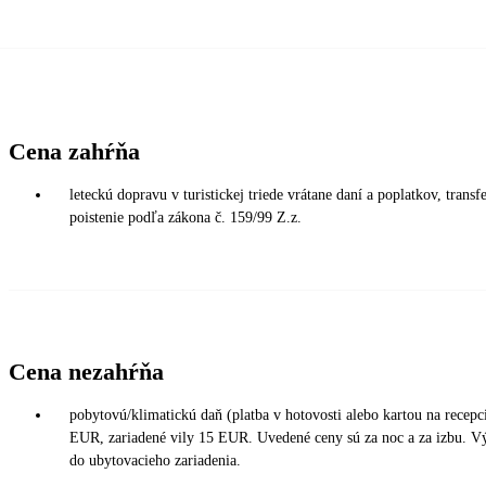
Cena zahŕňa
leteckú dopravu v turistickej triede vrátane daní a poplatkov, tra
poistenie podľa zákona č. 159/99 Z.z.
Cena nezahŕňa
pobytovú/klimatickú daň (platba v hotovosti alebo kartou na rece
EUR, zariadené vily 15 EUR. Uvedené ceny sú za noc a za izbu. Vý
do ubytovacieho zariadenia.