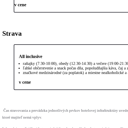
v cene
Strava
All inclusive
raňajky (7:30-10:00), obedy (12:30-14:30) a večere (19:00-21:3
ľahké občerstvenie a snack počas dňa, popoludňajšia káva, čaj a
značkové medzinárodné (za poplatok) a miestne nealkoholické a 
v cene
Čas stravovania a prevádzka jednotlivých prvkov hotelovej infraštruktúry uv
ktoré majiteľ nemá vplyv.