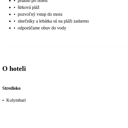
•
priamo pri hoteli
•
štrková pláž
•
pozvoľný vstup do mora
•
slnečníky a lehátka sú na pláži zadarmo
•
odporúčame obuv do vody
O hoteli
Stredisko
•
Kolymbari