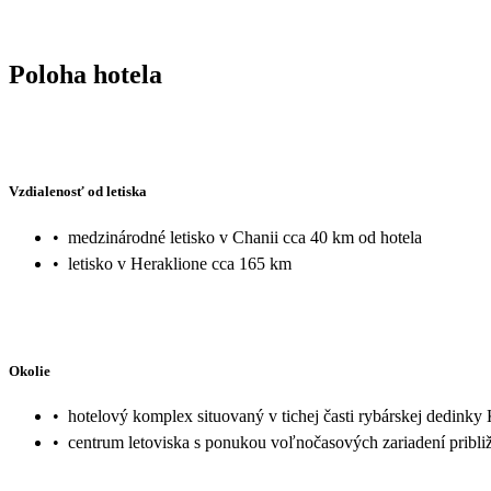
Poloha hotela
Vzdialenosť od letiska
•
medzinárodné letisko v Chanii cca 40 km od hotela
•
letisko v Heraklione cca 165 km
Okolie
•
hotelový komplex situovaný v tichej časti rybárskej dedinky
•
centrum letoviska s ponukou voľnočasových zariadení pribli