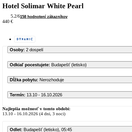
Hotel Solimar White Pearl
5.2
/6
158 hodnotení zákazníkov
440 €
Osoby
:
2 dospelí
Odkiaľ pocestujete
:
Budapešť (letisko)
Dĺžka pobytu
:
Nerozhoduje
Termín
:
13.10 - 16.10.2026
Najlepšia možnosť v tomto období:
13.10
-
16.10.2026
(4 dni, 3 noci)
Odlet
:
Budapešť (letisko), 05:45