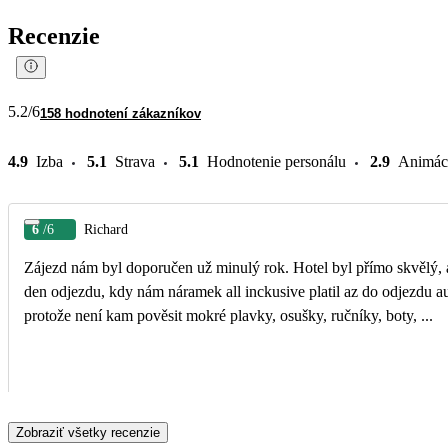
Recenzie
5.2
/6
158 hodnotení zákazníkov
4.9
Izba
5.1
Strava
5.1
Hodnotenie personálu
2.9
Animác
6
/6
Richard
Zájezd nám byl doporučen už minulý rok. Hotel byl přímo skvělý, absolutní klid, skvělé jídlo, velmi příjemný personál, zejména všichni barmani a kuchaři. Skvělé služby také v
den odjezdu, kdy nám náramek all inckusive platil az do odjezdu autobusu na letiště. Jediné, co bych hotelu vytknul, je tmabsence jakekoliv šňůry, sušáku nebo alespoň háčků,
protože není kam pověsit mokré plavky, osušky, ručníky, boty, ...
Zobraziť všetky recenzie