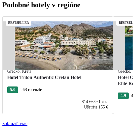
Podobné hotely v regióne
BESTSELLER
BESTSEL
Grécko
,
Kréta
Grécko
,
K
Hotel Triton Authentic Cretan Hotel
Hotel O
Elite Re
5.0
268 recenzie
4.9
40
814 €
659 €
/os.
Ušetrite
155 €
zobraziť viac