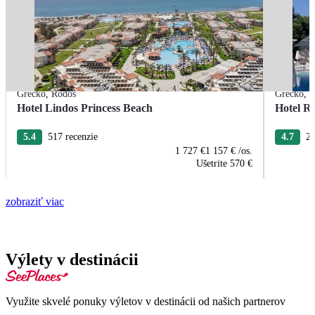
Grécko
,
Rodos
Grécko
,
R
Hotel Lindos Princess Beach
Hotel R
5.4
517 recenzie
4.7
22
1 727 €
1 157 €
/os.
Ušetrite
570 €
zobraziť viac
Výlety v destinácii
Využite skvelé ponuky výletov v destinácii od našich partnerov