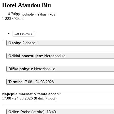
Hotel Afandou Blu
4.7
/6
90 hodnotení zákazníkov
1 223 €
756 €
LAST MINUTE
Osoby
:
2 dospelí
Odkiaľ pocestujete
:
Nerozhoduje
Dĺžka pobytu
:
Nerozhoduje
Termín
:
17.08 - 24.08.2026
Najlepšia možnosť v tomto období:
17.08
-
24.08.2026
(8 dní, 7 nocí)
Odlet
:
Praha (letisko), 18:40