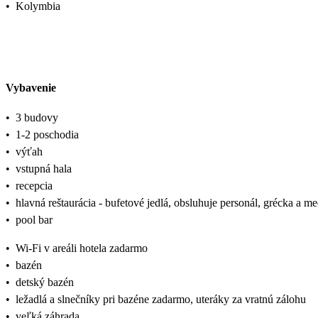
•
Kolymbia
Vybavenie
•
3 budovy
•
1-2 poschodia
•
výťah
•
vstupná hala
•
recepcia
•
hlavná reštaurácia - bufetové jedlá, obsluhuje personál, grécka a 
•
pool bar
•
Wi-Fi v areáli hotela zadarmo
•
bazén
•
detský bazén
•
ležadlá a slnečníky pri bazéne zadarmo, uteráky za vratnú zálohu
•
veľká záhrada