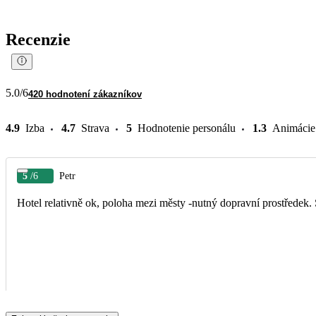
Recenzie
5.0
/6
420 hodnotení zákazníkov
4.9
Izba
4.7
Strava
5
Hodnotenie personálu
1.3
Animácie
5
/6
Petr
Hotel relativně ok, poloha mezi městy -nutný doprav