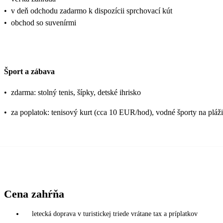
•
v deň odchodu zadarmo k dispozícii sprchovací kút
•
obchod so suvenírmi
Šport a zábava
•
zdarma: stolný tenis, šípky, detské ihrisko
•
za poplatok: tenisový kurt (cca 10 EUR/hod), vodné športy na pláži
Cena zahŕňa
letecká doprava v turistickej triede vrátane tax a príplatkov