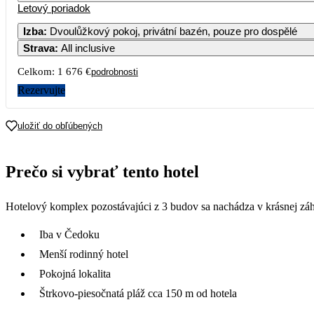
Letový poriadok
Izba
:
Dvoulůžkový pokoj, privátní bazén, pouze pro dospělé
Strava
:
All inclusive
Celkom:
1 676 €
podrobnosti
Rezervujte
uložiť do obľúbených
Prečo si vybrať tento hotel
Hotelový komplex pozostávajúci z 3 budov sa nachádza v krásnej záhr
Iba v Čedoku
Menší rodinný hotel
Pokojná lokalita
Štrkovo-piesočnatá pláž cca 150 m od hotela