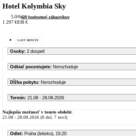
Hotel Kolymbia Sky
5.0
/6
420 hodnotení zákazníkov
1 297 €
838 €
LAST MINUTE
Osoby
:
2 dospelí
Odkiaľ pocestujete
:
Nerozhoduje
Dĺžka pobytu
:
Nerozhoduje
Termín
:
21.08 - 28.08.2026
Najlepšia možnosť v tomto období:
21.08
-
28.08.2026
(8 dní, 7 nocí)
Odlet
:
Praha (letisko), 15:20