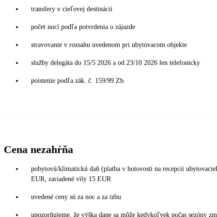
transfery v cieľovej destinácii
počet nocí podľa potvrdenia o zájazde
stravovanie v rozsahu uvedenom pri ubytovacom objekte
služby delegáta do 15/5 2026 a od 23/10 2026 len telefonicky
poistenie podľa zák. č. 159/99 Zb.
Cena nezahŕňa
pobytovú/klimatickú daň (platba v hotovosti na recepcii ubytovac
EUR, zariadené vily 15 EUR
uvedené ceny sú za noc a za izbu
upozorňujeme, že výška dane sa môže kedykoľvek počas sezóny zmen