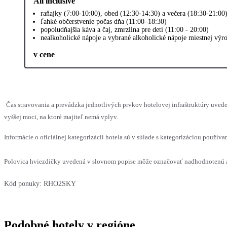
All inclusive
raňajky (7:00-10:00), obed (12:30-14:30) a večera (18:30-21:00
ľahké občerstvenie počas dňa (11:00–18:30)
popoludňajšia káva a čaj, zmrzlina pre deti (11:00 - 20:00)
nealkoholické nápoje a vybrané alkoholické nápoje miestnej výr
v cene
Čas stravovania a prevádzka jednotlivých prvkov hotelovej infraštruktúry uv
vyššej moci, na ktoré majiteľ nemá vplyv.
Informácie o oficiálnej kategorizácii hotela sú v súlade s kategorizáciou používan
Polovica hviezdičky uvedená v slovnom popise môže označovať nadhodnotenú al
Kód ponuky:
RHO2SKY
Podobné hotely v regióne