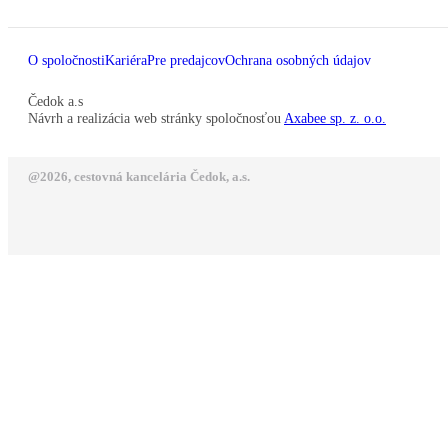
O spoločnosti
Kariéra
Pre predajcov
Ochrana osobných údajov
Čedok a.s
Návrh a realizácia web stránky spoločnosťou
Axabee sp. z. o.o.
@2026, cestovná kancelária Čedok, a.s.