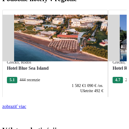
Grécko
,
Rodos
Grécko
,
R
Hotel Blue Sea Island
Hotel R
5.1
444 recenzie
4.7
22
1 582 €
1 090 €
/os.
Ušetrite
492 €
zobraziť viac