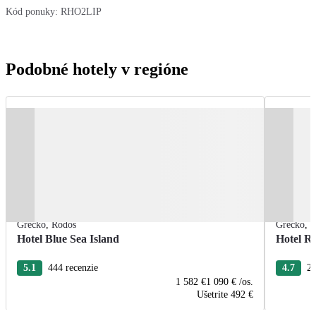
Kód ponuky:
RHO2LIP
Podobné hotely v regióne
Grécko
,
Rodos
Grécko
,
R
Hotel Blue Sea Island
Hotel R
5.1
444 recenzie
4.7
22
1 582 €
1 090 €
/os.
Ušetrite
492 €