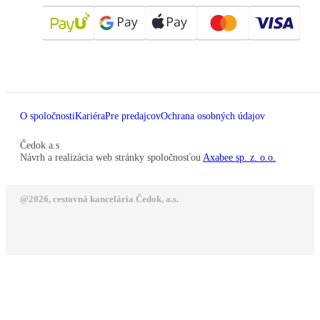
O spoločnosti
Kariéra
Pre predajcov
Ochrana osobných údajov
Čedok a.s
Návrh a realizácia web stránky spoločnosťou
Axabee sp. z. o.o.
@2026, cestovná kancelária Čedok, a.s.