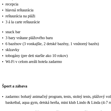
•
recepcia
•
hlavná reštaurácia
•
reštaurácia na pláži
•
3 á la carte reštaurácie
•
snack bar
•
3 bary vrátane plážového baru
•
6 bazénov (3 vonkajšie, 2 detské bazény, 1 vnútorný bazén)
•
sklzavky
•
tobogány (pre deti staršie ako 10 rokov)
•
Wi-Fi v celom areáli hotela zadarmo
Šport a zábava
•
zadarmo: bohatý animačný program, tenis, stolný tenis, plážový vole
basketbal, aqua gym, detská herňa, mini klub Lindo & Linda (4-7 r