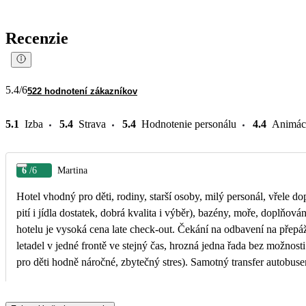
Recenzie
5.4
/6
522 hodnotení zákazníkov
5.1
Izba
5.4
Strava
5.4
Hodnotenie personálu
4.4
Animác
6
/6
Martina
Hotel vhodný pro děti, rodiny, starší osoby, milý personál, vřele dopo
pití i jídla dostatek, dobrá kvalita i výběr), bazény, moře, doplňov
hotelu je vysoká cena late check-out. Čekání na odbavení na přepáž
letadel v jedné frontě ve stejný čas, hrozná jedna řada bez možnosti 
pro děti hodně náročné, zbytečný stres). Samotný transfer autobus
žádná informace k animačním programům a možnostem zábavy pro dět
zjistit sám).