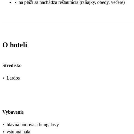
•
na pláži sa nachádza reštaurácia (raňajky, obedy, večere)
O hoteli
Stredisko
•
Lardos
Vybavenie
•
hlavná budova a bungalovy
•
vstupná hala