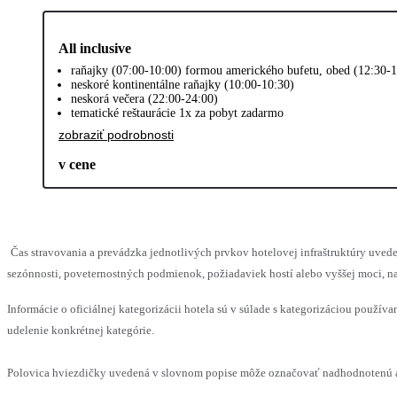
All inclusive
raňajky (07:00-10:00) formou amerického bufetu, obed (12:30-1
neskoré kontinentálne raňajky (10:00-10:30)
neskorá večera (22:00-24:00)
tematické reštaurácie 1x za pobyt zadarmo
zobraziť podrobnosti
v cene
Čas stravovania a prevádzka jednotlivých prvkov hotelovej infraštruktúry u
sezónnosti, poveternostných podmienok, požiadaviek hostí alebo vyššej moci, na
Informácie o oficiálnej kategorizácii hotela sú v súlade s kategorizáciou používan
udelenie konkrétnej kategórie.
Polovica hviezdičky uvedená v slovnom popise môže označovať nadhodnotenú al