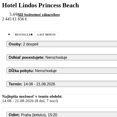
Hotel Lindos Princess Beach
5.4
/6
522 hodnotení zákazníkov
2 445 €
1 656 €
BESTSELLER
LAST MINUTE
Osoby
:
2 dospelí
Odkiaľ pocestujete
:
Nerozhoduje
Dĺžka pobytu
:
Nerozhoduje
Termín
:
14.08 - 21.08.2026
August 
Najlepšia možnosť v tomto období:
14.08
-
21.08.2026
(8 dní, 7 nocí)
PO
UT
ST
ŠT
Odlet
:
Praha (letisko), 15:20