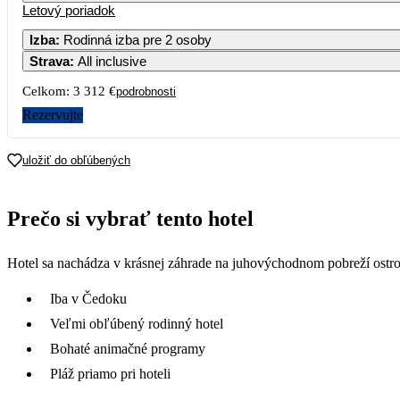
Letový poriadok
Izba
:
Rodinná izba pre 2 osoby
Strava
:
All inclusive
3
4
5
6
Celkom:
3 312 €
podrobnosti
10
11
12
13
Rezervujte
17
18
19
20
uložiť do obľúbených
1 541
24
25
26
27
Prečo si vybrať tento hotel
31
Hotel sa nachádza v krásnej záhrade na juhovýchodnom pobreží ostro
1 723
Iba v Čedoku
Veľmi obľúbený rodinný hotel
Bohaté animačné programy
Pláž priamo pri hoteli