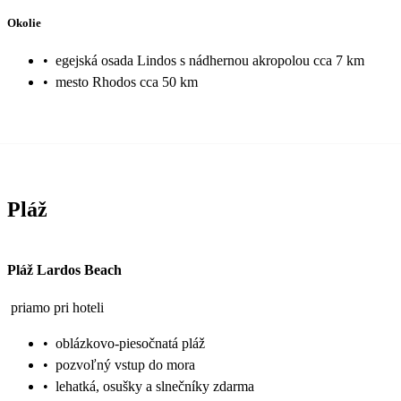
Okolie
•
egejská osada Lindos s nádhernou akropolou cca 7 km
•
mesto Rhodos cca 50 km
Pláž
Pláž Lardos Beach
priamo pri hoteli
•
oblázkovo-piesočnatá pláž
•
pozvoľný vstup do mora
•
lehatká, osušky a slnečníky zdarma