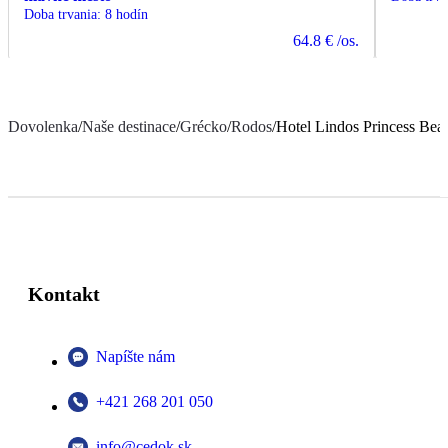
Doba trvania
:
8 hodín
64.8 €
/os.
Dovolenka
/
Naše destinace
/
Grécko
/
Rodos
/
Hotel Lindos Princess Bea
Kontakt
Napíšte nám
+421 268 201 050
info@cedok.sk