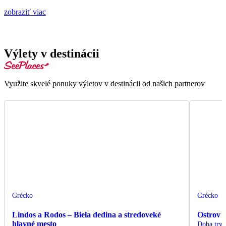
zobraziť viac
Výlety v destinácii
Využite skvelé ponuky výletov v destinácii od našich partnerov
Grécko
Grécko
Lindos a Rodos – Biela dedina a stredoveké
Ostrov 
hlavné mesto
Doba trva