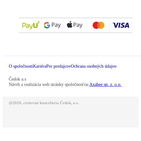
O spoločnosti
Kariéra
Pre predajcov
Ochrana osobných údajov
Čedok a.s
Návrh a realizácia web stránky spoločnosťou
Axabee sp. z. o.o.
@2026, cestovná kancelária Čedok, a.s.