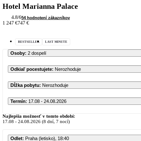
Hotel Marianna Palace
4.8
/6
54 hodnotení zákazníkov
1 247 €
747 €
BESTSELLER
LAST MINUTE
Osoby
:
2 dospelí
Odkiaľ pocestujete
:
Nerozhoduje
Dĺžka pobytu
:
Nerozhoduje
Termín
:
17.08 - 24.08.2026
Najlepšia možnosť v tomto období:
17.08
-
24.08.2026
(8 dní, 7 nocí)
PO
UT
S
Odlet
:
Praha (letisko), 18:40