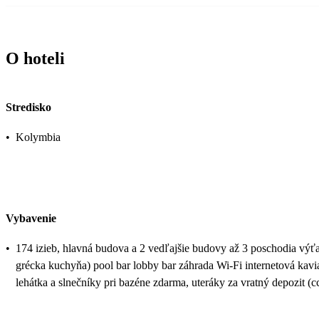
O hoteli
Stredisko
•
Kolymbia
Vybavenie
•
174 izieb, hlavná budova a 2 vedľajšie budovy až 3 poschodia výťa
grécka kuchyňa) pool bar lobby bar záhrada Wi-Fi internetová kavi
lehátka a slnečníky pri bazéne zdarma, uteráky za vratný depozit 