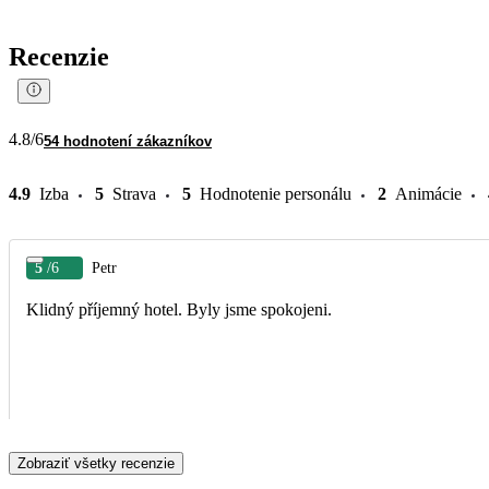
Recenzie
4.8
/6
54 hodnotení zákazníkov
4.9
Izba
5
Strava
5
Hodnotenie personálu
2
Animácie
5
/6
Petr
Klidný příjemný hotel. Byly jsme spokojeni.
Zobraziť všetky recenzie