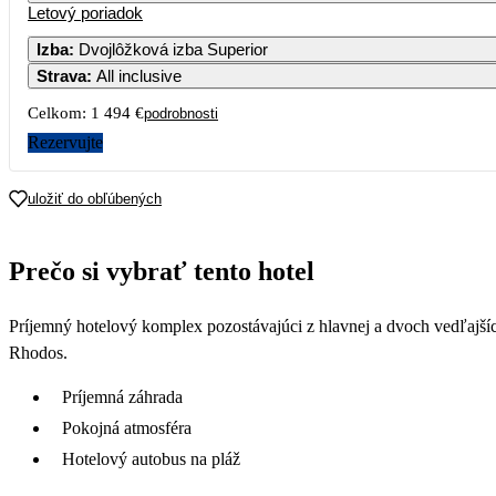
Letový poriadok
Izba
:
Dvojlôžková izba Superior
Strava
:
All inclusive
3
4
Celkom:
1 494 €
podrobnosti
10
11
1
Rezervujte
17
18
1
uložiť do obľúbených
747
24
25
2
Prečo si vybrať tento hotel
822
31
Príjemný hotelový komplex pozostávajúci z hlavnej a dvoch vedľajš
805
Rhodos.
Príjemná záhrada
Pokojná atmosféra
Hotelový autobus na pláž