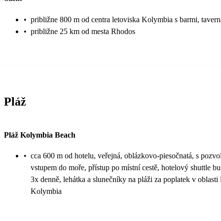
•
približne 800 m od centra letoviska Kolymbia s barmi, tave
•
približne 25 km od mesta Rhodos
Pláž
Pláž Kolymbia Beach
•
cca 600 m od hotelu, veřejná, oblázkovo-piesočnatá, s pozv
vstupem do moře, přístup po místní cestě, hotelový shuttle bu
3x denně, lehátka a slunečníky na pláži za poplatek v oblasti 
Kolymbia