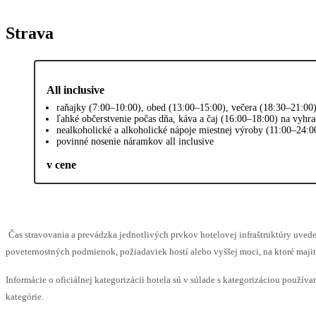
Strava
All inclusive
raňajky (7:00–10:00), obed (13:00–15:00), večera (18:30–21:00)
ľahké občerstvenie počas dňa, káva a čaj (16:00–18:00) na vyhr
nealkoholické a alkoholické nápoje miestnej výroby (11:00–24:0
povinné nosenie náramkov all inclusive
v cene
Čas stravovania a prevádzka jednotlivých prvkov hotelovej infraštruktúry uv
poveternostných podmienok, požiadaviek hostí alebo vyššej moci, na ktoré maji
Informácie o oficiálnej kategorizácii hotela sú v súlade s kategorizáciou používan
kategórie.