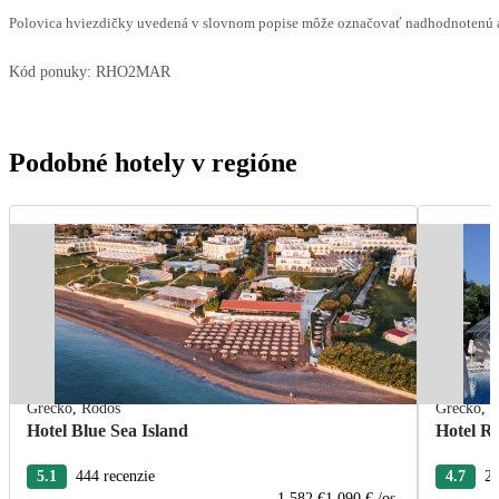
Polovica hviezdičky uvedená v slovnom popise môže označovať nadhodnotenú al
Kód ponuky:
RHO2MAR
Podobné hotely v regióne
Grécko
,
Rodos
Grécko
,
R
Hotel Blue Sea Island
Hotel R
5.1
444 recenzie
4.7
22
1 582 €
1 090 €
/os.