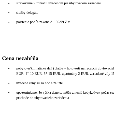
stravovanie v rozsahu uvedenom pri ubytovacom zariadení
služby delegáta
poistenie podľa zákona č. 159/99 Z.z.
Cena nezahŕňa
pobytovú/klimatickú daň (platba v hotovosti na recepcii ubytovacie
EUR, 4* 10 EUR, 5* 15 EUR, apartmány 2 EUR, zariadené vily 
uvedené ceny sú za noc a za izbu
upozorňujeme, že výška dane sa môže zmeniť kedykoľvek počas sezó
príchode do ubytovacieho zariadenia