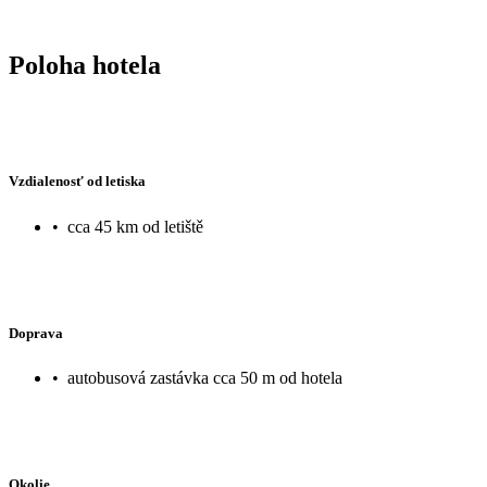
Poloha hotela
Vzdialenosť od letiska
•
cca 45 km od letiště
Doprava
•
autobusová zastávka cca 50 m od hotela
Okolie