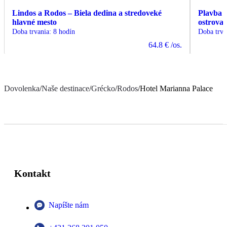
Lindos a Rodos – Biela dedina a stredoveké
Plavba z
hlavné mesto
ostrova
Doba trvania
:
8 hodín
Doba trva
64.8 €
/os.
Dovolenka
/
Naše destinace
/
Grécko
/
Rodos
/
Hotel Marianna Palace
Kontakt
Napíšte nám