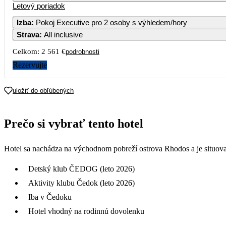
Letový poriadok
Izba
:
Pokoj Executive pro 2 osoby s výhledem/hory
Strava
:
All inclusive
3
4
5
6
Celkom:
2 561 €
podrobnosti
10
11
12
1
Rezervujte
17
18
19
2
uložiť do obľúbených
24
25
26
2
Prečo si vybrať tento hotel
31
Hotel sa nachádza na východnom pobreží ostrova Rhodos a je situova
1 281
Detský klub ČEDOG (leto 2026)
Aktivity klubu Čedok (leto 2026)
Iba v Čedoku
Hotel vhodný na rodinnú dovolenku