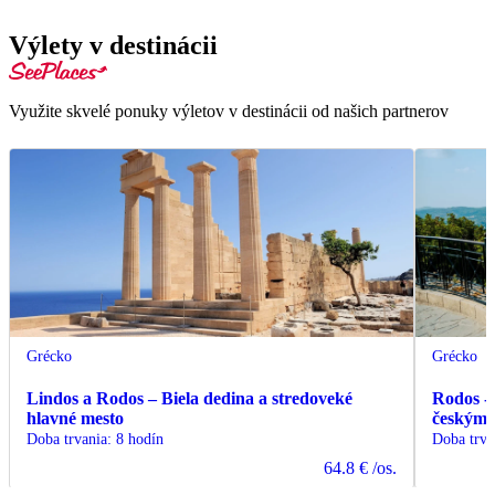
Výlety v destinácii
Využite skvelé ponuky výletov v destinácii od našich partnerov
Grécko
Grécko
Lindos a Rodos – Biela dedina a stredoveké
Rodos - 
hlavné mesto
českým 
Doba trvania
:
8 hodín
Doba trva
64.8 €
/os.