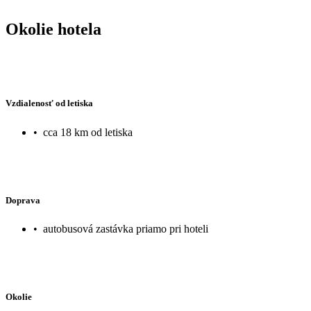
velký nedostatek personálu tady. Tečka už snad byla jen brzká snída
Raději bych uvítala snídaňovou tašku. V celku vzato byla dovolená
Okolie hotela
nicméně jednou nám stačilo. :)
Vzdialenosť od letiska
•
cca 18 km od letiska
Doprava
•
autobusová zastávka priamo pri hoteli
Okolie