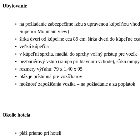
Ubytovanie
•
na požiadanie zabezpečíme izbu s upravenou kúpeľňou vhodnú
Superior Mountain view)
•
šírka dverí od kúpeľne cca 85 cm, šírka dverí do kúpeľne cc
•
veľká kúpeľňa
•
v kúpeľni sprcha, madlá, do sprchy voľný prístup pre vozík
•
bezbariérový vstup (rampa pri hlavnom vchode), šírka ramp
•
rozmery výťahu: 79 x 1,40 x 95
•
pláž je prístupná pre vozíčkarov
•
možnosť zapožičania vozíka – na požiadanie a za poplatok
Okolie hotela
•
pláž priamo pri hoteli