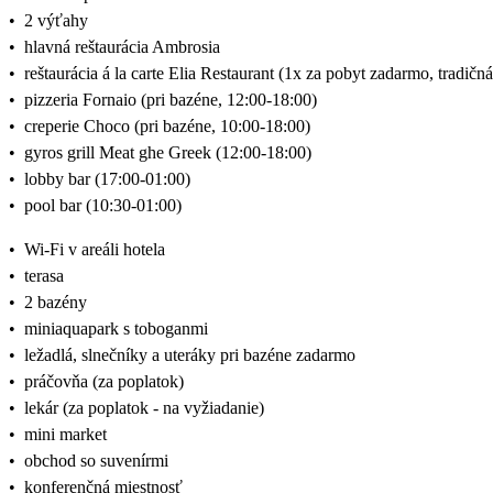
•
2 výťahy
•
hlavná reštaurácia Ambrosia
•
reštaurácia á la carte Elia Restaurant (1x za pobyt zadarmo, tradič
•
pizzeria Fornaio (pri bazéne, 12:00-18:00)
•
creperie Choco (pri bazéne, 10:00-18:00)
•
gyros grill Meat ghe Greek (12:00-18:00)
•
lobby bar (17:00-01:00)
•
pool bar (10:30-01:00)
•
Wi-Fi v areáli hotela
•
terasa
•
2 bazény
•
miniaquapark s toboganmi
•
ležadlá, slnečníky a uteráky pri bazéne zadarmo
•
práčovňa (za poplatok)
•
lekár (za poplatok - na vyžiadanie)
•
mini market
•
obchod so suvenírmi
•
konferenčná miestnosť