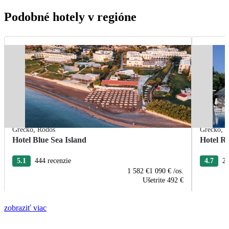
Podobné hotely v regióne
Grécko
,
Rodos
Grécko
,
R
Hotel Blue Sea Island
Hotel R
5.1
444 recenzie
4.7
22
1 582 €
1 090 €
/os.
Ušetrite
492 €
zobraziť viac