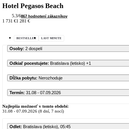
Hotel Pegasos Beach
5.3
/6
867 hodnotení zákazníkov
1 731 €
1 281 €
BESTSELLER
LAST MINUTE
Osoby
:
2 dospelí
Odkiaľ pocestujete
:
Bratislava (letisko)
+1
Dĺžka pobytu
:
Nerozhoduje
Termín
:
31.08 - 07.09.2026
August
Najlepšia možnosť v tomto období:
31.08
-
07.09.2026
(8 dní, 7 nocí)
PO
UT
ST
Š
Odlet
:
Bratislava (letisko), 05:45