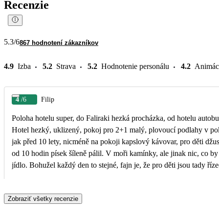
Recenzie
5.3
/6
867 hodnotení zákazníkov
4.9
Izba
5.2
Strava
5.2
Hodnotenie personálu
4.2
Animác
4
/6
Filip
Poloha hotelu super, do Faliraki hezká procházka, od hotelu autobu
Hotel hezký, uklizený, pokoj pro 2+1 malý, plovoucí podlahy v poko
jak před 10 lety, nicméně na pokoji kapslový kávovar, pro děti džus
od 10 hodin písek šíleně pálil. V moři kamínky, ale jinak nic, co b
jídlo. Bohužel každý den to stejné, fajn je, že pro děti jsou tady říz
Snídaně bohatě, každý si vybere. Jídlo přez den, to je jiná, u bazé
Ovšem hodina před zavírací dobou fronta až 30 lidi a i když chci j
Zobraziť všetky recenzie
palačinky. To je nedomyšlené. U bazénu taky gyros každý den, ovš
palačinku, máš smůlu do večeře. Velke fronty taky na pití, pouze jed