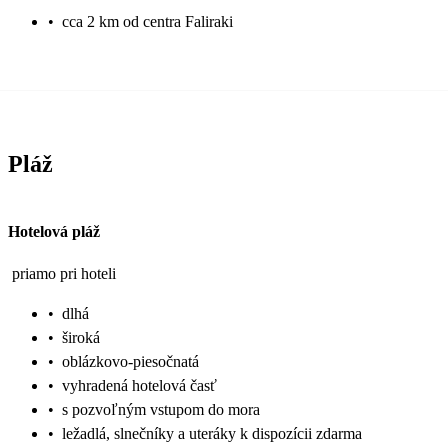
•
cca 2 km od centra Faliraki
Pláž
Hotelová pláž
priamo pri hoteli
•
dlhá
•
široká
•
oblázkovo-piesočnatá
•
vyhradená hotelová časť
•
s pozvoľným vstupom do mora
•
ležadlá, slnečníky a uteráky k dispozícii zdarma