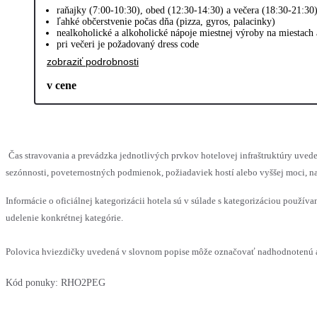
raňajky (7:00-10:30), obed (12:30-14:30) a večera (18:30-21:30
ľahké občerstvenie počas dňa (pizza, gyros, palacinky)
nealkoholické a alkoholické nápoje miestnej výroby na miestach
pri večeri je požadovaný dress code
zobraziť podrobnosti
v cene
Čas stravovania a prevádzka jednotlivých prvkov hotelovej infraštruktúry u
sezónnosti, poveternostných podmienok, požiadaviek hostí alebo vyššej moci, na
Informácie o oficiálnej kategorizácii hotela sú v súlade s kategorizáciou používan
udelenie konkrétnej kategórie.
Polovica hviezdičky uvedená v slovnom popise môže označovať nadhodnotenú al
Kód ponuky:
RHO2PEG