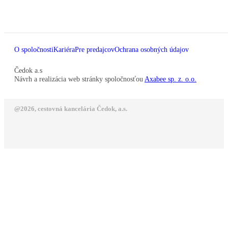
O spoločnosti
Kariéra
Pre predajcov
Ochrana osobných údajov
Čedok a.s
Návrh a realizácia web stránky spoločnosťou
Axabee sp. z. o.o.
@2026, cestovná kancelária Čedok, a.s.