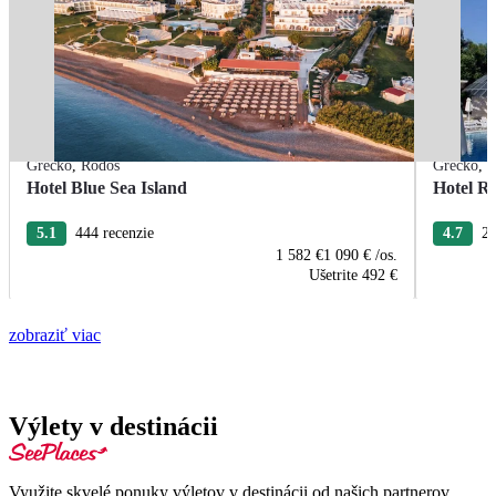
Grécko
,
Rodos
Grécko
,
R
Hotel Blue Sea Island
Hotel R
5.1
444 recenzie
4.7
22
1 582 €
1 090 €
/os.
Ušetrite
492 €
zobraziť viac
Výlety v destinácii
Využite skvelé ponuky výletov v destinácii od našich partnerov