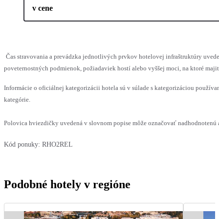
v cene
Čas stravovania a prevádzka jednotlivých prvkov hotelovej infraštruktúry uv
poveternostných podmienok, požiadaviek hostí alebo vyššej moci, na ktoré maji
Informácie o oficiálnej kategorizácii hotela sú v súlade s kategorizáciou používan
kategórie.
Polovica hviezdičky uvedená v slovnom popise môže označovať nadhodnotenú al
Kód ponuky:
RHO2REL
Podobné hotely v regióne