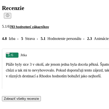
Recenzie
5.1
/6
783 hodnotení zákazníkov
4.8
Izba
5
Strava
5.1
Hodnotenie personálu
2.3
Animácie
5
/6
Jitka
Pláže byly sice 3 v okolí, ale jenom jedna byla docela pěkná. Špatně se vycházelo z vody, bylo to příkré. Bohužel mám problémy s
chůzi a tak mi to nevyhovovalo. Pokud doporučuji tento zájezd, tak jenom pro mladší a zdravé klienty. Byla jsem v Řecku několikrát
v různých destinací a Rhodos hodnotím bohužel jako nejhorší.
Zobraziť všetky recenzie