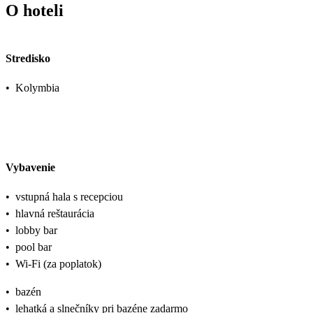
O hoteli
Stredisko
•
Kolymbia
Vybavenie
•
vstupná hala s recepciou
•
hlavná reštaurácia
•
lobby bar
•
pool bar
•
Wi-Fi (za poplatok)
•
bazén
•
lehatká a slnečníky pri bazéne zadarmo