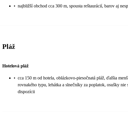
•
najbližší obchod cca 300 m, spousta reštaurácií, barov aj n
Pláž
Hotelová pláž
•
cca 150 m od hotela, oblázkovo-piesočnatá pláž, ďalšia menš
rovnakého typu, lehátka a slnečníky za poplatok, osušky nie 
dispozícii