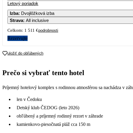
Letový poriadok
Izba
:
Dvojlôžková izba
Strava
:
All inclusive
3
4
Celkom:
1 511 €
podrobnosti
10
11
1
Rezervujte
17
18
1
uložiť do obľúbených
756
24
25
2
Prečo si vybrať tento hotel
830
31
Príjemný hotelový komplex s rodinnou atmosférou sa nachádza v záhr
810
len v Čedoku
Detský klub ČEDOG (leto 2026)
obľúbený a príjemný rodinný rezort v záhrade
kamienkovo-piesočnatá pláž cca 150 m