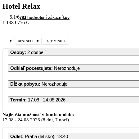
Hotel Relax
5.1
/6
783 hodnotení zákazníkov
1 198 €
756 €
BESTSELLER
LAST MINUTE
Osoby
:
2 dospelí
Odkiaľ pocestujete
:
Nerozhoduje
Dĺžka pobytu
:
Nerozhoduje
Termín
:
17.08 - 24.08.2026
Najlepšia možnosť v tomto období:
17.08
-
24.08.2026
(8 dní, 7 nocí)
PO
UT
S
Odlet
:
Praha (letisko), 18:40