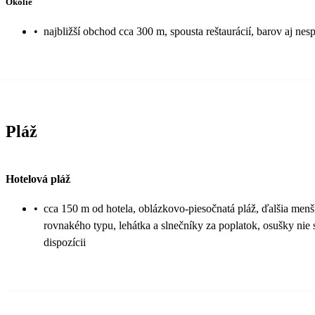
Okolie
•
najbližší obchod cca 300 m, spousta reštaurácií, barov aj n
Pláž
Hotelová pláž
•
cca 150 m od hotela, oblázkovo-piesočnatá pláž, ďalšia menš
rovnakého typu, lehátka a slnečníky za poplatok, osušky nie 
dispozícii