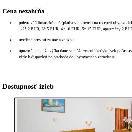
Cena nezahŕňa
pobytovú/klimatickú daň (platba v hotovosti na recepcii ubytovacieh
1-2* 2 EUR, 3* 5 EUR, 4* 10 EUR, 5* 15 EUR, apartmány 2 EUR
uvedené ceny sú za noc a za izbu
upozorňujeme, že výška dane sa môže zmeniť kedykoľvek počas sezó
vždy k dispozícii po príchode do ubytovacieho zariadenia
Dostupnosť izieb