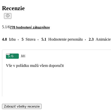
Recenzie
5.1
/6
778 hodnotení zákazníkov
4.8
Izba
5
Strava
5.1
Hodnotenie personálu
2.3
Animácie
5
/6
Jiří
Vše v pořádku mužů všem doporučit
Zobraziť všetky recenzie