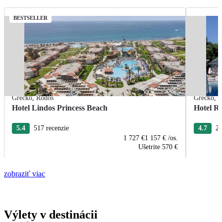
BESTSELLER
Grécko
,
Rodos
Grécko
,
R
Hotel Lindos Princess Beach
Hotel R
5.4
517 recenzie
4.7
22
1 727 €
1 157 €
/os.
Ušetrite
570 €
zobraziť viac
Výlety v destinácii