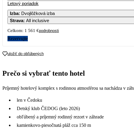
Letový poriadok
Izba
:
Dvojlôžková izba
Strava
:
All inclusive
3
4
5
6
Celkom:
1 561 €
podrobnosti
10
11
12
13
Rezervujte
17
18
19
20
uložiť do obľúbených
24
25
26
27
Prečo si vybrať tento hotel
781
31
Príjemný hotelový komplex s rodinnou atmosférou sa nachádza v záhr
768
len v Čedoku
Detský klub ČEDOG (leto 2026)
obľúbený a príjemný rodinný rezort v záhrade
kamienkovo-piesočnatá pláž cca 150 m