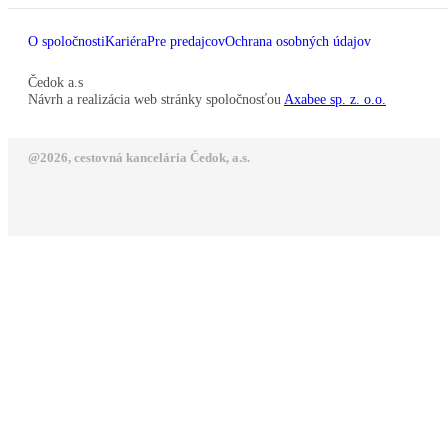
O spoločnosti
Kariéra
Pre predajcov
Ochrana osobných údajov
Čedok a.s
Návrh a realizácia web stránky spoločnosťou
Axabee sp. z. o.o.
@2026, cestovná kancelária Čedok, a.s.