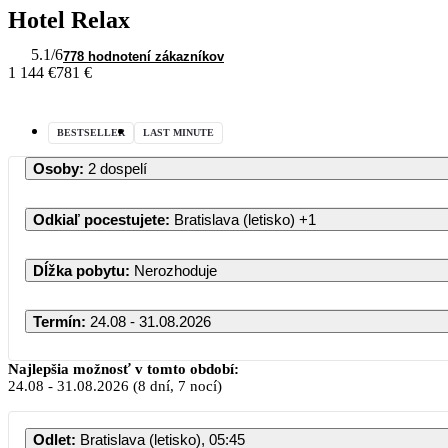
Hotel Relax
5.1
/6
778 hodnotení zákazníkov
1 144 €
781 €
BESTSELLER
LAST MINUTE
Osoby
:
2 dospelí
Odkiaľ pocestujete
:
Bratislava (letisko)
+1
Dĺžka pobytu
:
Nerozhoduje
Termín
:
24.08 - 31.08.2026
August 2
Najlepšia možnosť v tomto období:
24.08
-
31.08.2026
(8 dní, 7 nocí)
PO
UT
ST
ŠT
Odlet
:
Bratislava (letisko), 05:45