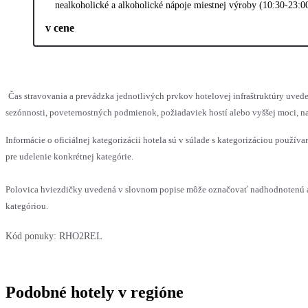
nealkoholické a alkoholické nápoje miestnej výroby (10:30-23:0
v cene
Čas stravovania a prevádzka jednotlivých prvkov hotelovej infraštruktúry u
sezónnosti, poveternostných podmienok, požiadaviek hostí alebo vyššej moci, na
Informácie o oficiálnej kategorizácii hotela sú v súlade s kategorizáciou používan
pre udelenie konkrétnej kategórie.
Polovica hviezdičky uvedená v slovnom popise môže označovať nadhodnotenú a
kategóriou.
Kód ponuky:
RHO2REL
Podobné hotely v regióne