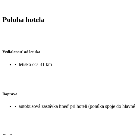
Poloha hotela
Vzdialenosť od letiska
•
letisko cca 31 km
Doprava
•
autobusová zastávka hneď pri hoteli (ponúka spoje do hlav