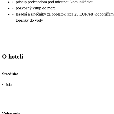
•
prístup podchodom pod miestnou komunikáciou
•
pozvoľný vstup do mora
•
ležadlá a slnečníky za poplatok (cca 25 EUR/set)\odporúčam
topánky do vody
O hoteli
Stredisko
•
Ixia
Vybavenie