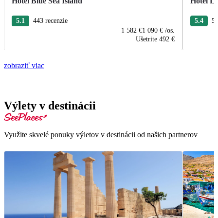
Hotel Blue Sea Island
Hotel L
5.1
443 recenzie
5.4
52
1 582 €
1 090 €
/os.
Ušetrite
492 €
zobraziť viac
Výlety v destinácii
Využite skvelé ponuky výletov v destinácii od našich partnerov