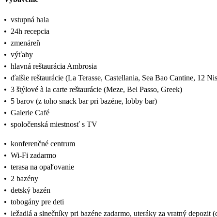
•
vstupná hala
•
24h recepcia
•
zmenáreň
•
výťahy
•
hlavná reštaurácia Ambrosia
•
ďalšie reštaurácie (La Terasse, Castellania, Sea Bao Cantine, 12 Ni
•
3 štýlové à la carte reštaurácie (Meze, Bel Passo, Greek)
•
5 barov (z toho snack bar pri bazéne, lobby bar)
•
Galerie Café
•
spoločenská miestnosť s TV
•
konferenčné centrum
•
Wi-Fi zadarmo
•
terasa na opaľovanie
•
2 bazény
•
detský bazén
•
tobogány pre deti
•
ležadlá a slnečníky pri bazéne zadarmo, uteráky za vratný depozit 