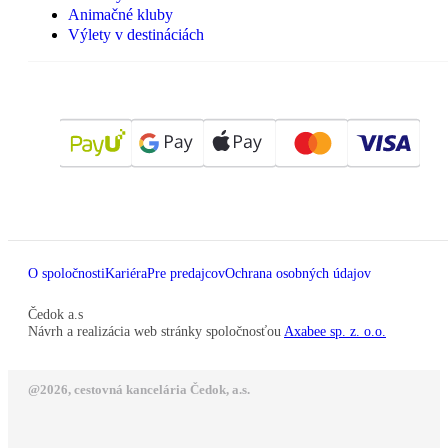
Animačné kluby
Výlety v destináciách
O spoločnosti
Kariéra
Pre predajcov
Ochrana osobných údajov
Čedok a.s
Návrh a realizácia web stránky spoločnosťou
Axabee sp. z. o.o.
@2026, cestovná kancelária Čedok, a.s.