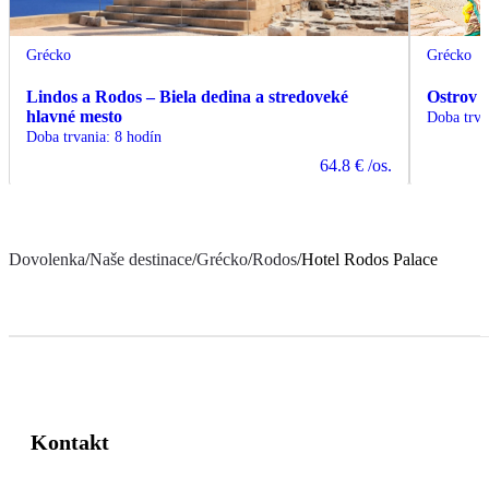
Grécko
Grécko
Lindos a Rodos – Biela dedina a stredoveké
Ostrov 
hlavné mesto
Doba trva
Doba trvania
:
8 hodín
64.8 €
/os.
Dovolenka
/
Naše destinace
/
Grécko
/
Rodos
/
Hotel Rodos Palace
Kontakt