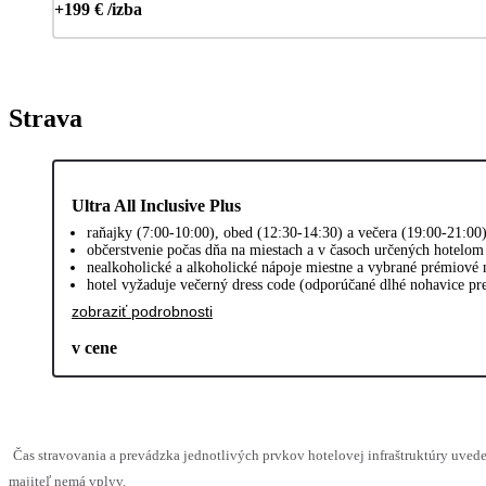
+199 € /izba
Strava
Ultra All Inclusive Plus
raňajky (7:00-10:00), obed (12:30-14:30) a večera (19:00-21:00
občerstvenie počas dňa na miestach a v časoch určených hotelom (
nealkoholické a alkoholické nápoje miestne a vybrané prémiové 
hotel vyžaduje večerný dress code (odporúčané dlhé nohavice pr
zobraziť podrobnosti
v cene
Čas stravovania a prevádzka jednotlivých prvkov hotelovej infraštruktúry uv
majiteľ nemá vplyv.