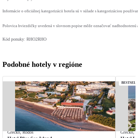
Informácie o oficiálnej kategorizácii hotela sú v súlade s kategorizáciou používan
Polovica hviezdičky uvedená v slovnom popise môže označovať nadhodnotenú al
Kód ponuky:
RHO2RHO
Podobné hotely v regióne
BESTSEL
Grécko
,
Rodos
Grécko
,
R