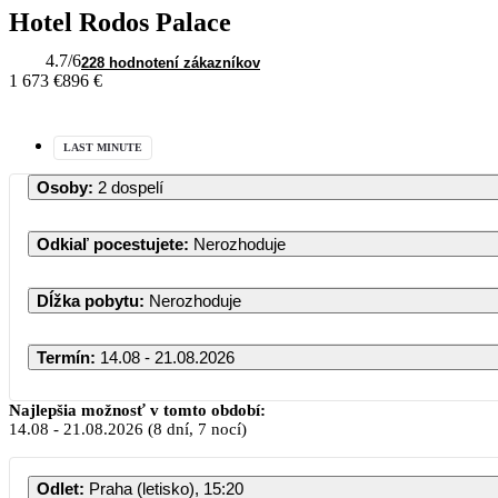
Hotel Rodos Palace
4.7
/6
228 hodnotení zákazníkov
1 673 €
896 €
LAST MINUTE
Osoby
:
2 dospelí
Odkiaľ pocestujete
:
Nerozhoduje
Dĺžka pobytu
:
Nerozhoduje
Termín
:
14.08 - 21.08.2026
Najlepšia možnosť v tomto období:
14.08
-
21.08.2026
(8 dní, 7 nocí)
Odlet
:
Praha (letisko), 15:20