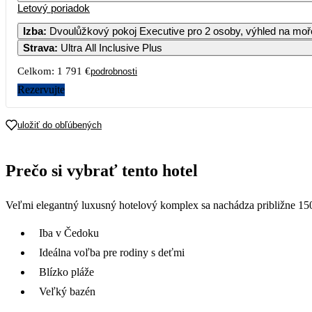
Letový poriadok
Izba
:
Dvoulůžkový pokoj Executive pro 2 osoby, výhled na moř
Strava
:
Ultra All Inclusive Plus
Celkom:
1 791 €
podrobnosti
Rezervujte
uložiť do obľúbených
Prečo si vybrať tento hotel
Veľmi elegantný luxusný hotelový komplex sa nachádza približne 150
Iba v Čedoku
Ideálna voľba pre rodiny s deťmi
Blízko pláže
Veľký bazén