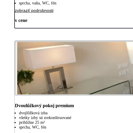
sprcha, vaňa, WC, fén
zobraziť podrobnosti
v cene
Dvoulůžkový pokoj premium
dvojlôžková izba
všetky izby sú zrekonštruované
približne 25 m²
sprcha, WC, fén