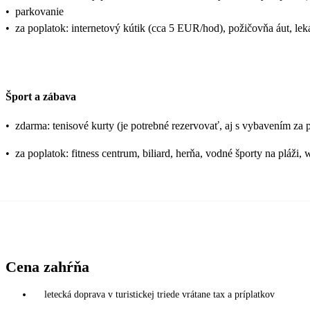
•
parkovanie
•
za poplatok: internetový kútik (cca 5 EUR/hod), požičovňa áut, leká
Šport a zábava
•
zdarma: tenisové kurty (je potrebné rezervovať, aj s vybavením za 
•
za poplatok: fitness centrum, biliard, herňa, vodné športy na pláži, 
Cena zahŕňa
letecká doprava v turistickej triede vrátane tax a príplatkov