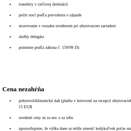
transfery v cieľovej destinácii
počet nocí podľa potvrdenia o zájazde
stravovanie v rozsahu uvedenom pri ubytovacom zariadení
služby delegáta
poistenie podľa zákona č. 159/99 Zb.
Cena nezahŕňa
pobytovú/klimatickú daň (platba v hotovosti na recepcii ubytovac
15 EUR
uvedené ceny sú za noc a za izbu
upozorňujeme, že výška dane sa môže zmeniť kedykoľvek počas sezó