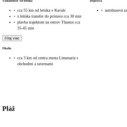
Vzdialenosť od letiska
Doprava
•
cca 55 km od letiska v Kavale
•
autobusová za
•
z letiska transfer do prístavu cca 30 min
•
plavba trajektom na ostrov Thassos cca
35-45 min
čítaj viac
Okolie
•
cca 3 km od centra mesta Limenaria s
obchodmi a tavernami
Pláž