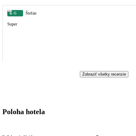
6
/6
Štefan
Super
Zobraziť všetky recenzie
Poloha hotela