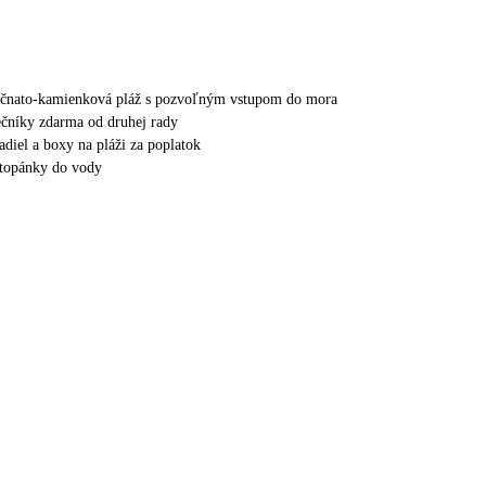
sočnato-kamienková pláž s pozvoľným vstupom do mora
nečníky zdarma od druhej rady
adiel a boxy na pláži za poplatok
topánky do vody