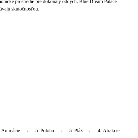
monické prostredie pre dokonalý oddych. Blue Dream Palace
stávajú skutočnosťou.
Animácie
5
Poloha
5
Pláž
4
Atrakcie v okolí