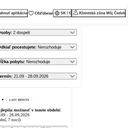
ahnuť aplikáciu
Obľúbené
SK / €
Klientská zóna Môj Čedok
Osoby
:
2 dospelí
dkiaľ pocestujete
:
Nerozhoduje
ĺžka pobytu
:
Nerozhoduje
ermín
:
21.09 - 28.09.2026
LAST MINUTE
jlepšia možnosť v tomto období:
.09
-
28.09.2026
 dní, 7 nocí)