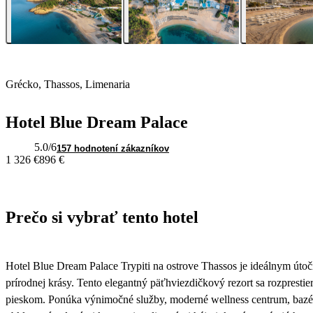
Grécko, Thassos, Limenaria
Hotel Blue Dream Palace
5.0
/6
157 hodnotení zákazníkov
1 326 €
896 €
Prečo si vybrať tento hotel
Hotel Blue Dream Palace Trypiti na ostrove Thassos je ideálnym útoči
prírodnej krásy. Tento elegantný päťhviezdičkový rezort sa rozprest
pieskom. Ponúka výnimočné služby, moderné wellness centrum, bazén