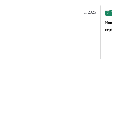
júl 2026
3
/6
Mar
Hotel pěkný, j
nepříjemný vel