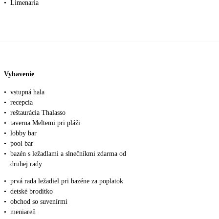
•
Limenaria
Vybavenie
•
vstupná hala
•
recepcia
•
reštaurácia Thalasso
•
taverna Meltemi pri pláži
•
lobby bar
•
pool bar
•
bazén s ležadlami a slnečníkmi zdarma od
druhej rady
•
prvá rada ležadiel pri bazéne za poplatok
•
detské brodítko
•
obchod so suvenírmi
•
meniareň