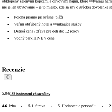
obklopený zelenými kopcami a olivovými hájmi, ktoré vytvárajú har
nie je len ubytovanie – je to miesto, kde sa sny o gréckej dovolenke 
Poloha priamo pri krásnej pláži
Veľmi obľúbený hotel a vynikajúce služby
Detská cena / zľava pre deti do: 12 rokov
Vodný park HIVE v cene
Recenzie
5.0
/6
157 hodnotení zákazníkov
4.6
Izba
5.1
Strava
5
Hodnotenie personálu
2