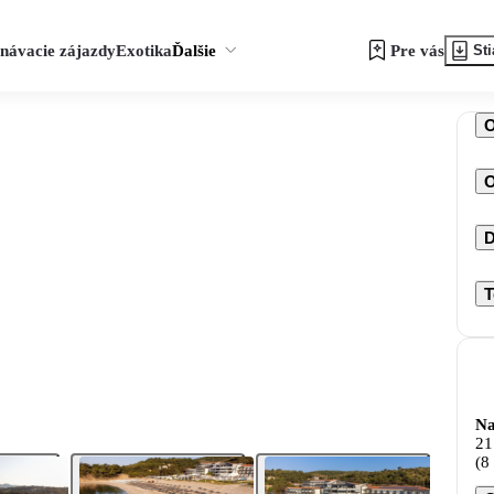
návacie zájazdy
Exotika
Ďalšie
Pre vás
Sti
O
D
T
Na
21
(8