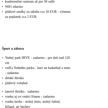
•
konferenčné centrum až pre 50 osôb
•
WiFi zdarma
•
plážové osušky za zálohu cca 10 EUR - výmena
za poplatok cca 2 EUR
Šport a zábava
•
Vodný park HIVE - zadarmo - pre deti nad 120
cm
•
vedľa Vodného parku - kurt na basketbal a tenis
- zadarmo
•
detské ihrisko
•
plážový volejbal
•
lanové ihrisko - zadarmo
•
vonku aj vo vnútri fitness - zadarmo
•
vonku herňa - stolný tenis, stolný futbal,
biliard, air hockey