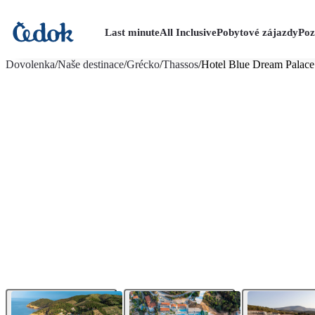
Last minute
All Inclusive
Pobytové zájazdy
Poz
viac fotografií (36)
Dovolenka
/
Naše destinace
/
Grécko
/
Thassos
/
Hotel Blue Dream Palace