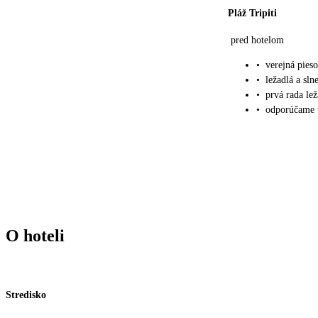
Pláž Tripiti
pred hotelom
•
verejná pie
•
ležadlá a sl
•
prvá rada lež
•
odporúčame 
O hoteli
Stredisko