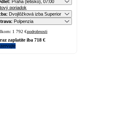
dlet
:
Praha (letisko), 07:00
tový poriadok
zba
:
Dvojlôžková izba Superior
trava
:
Polpenzia
lkom:
1 792 €
podrobnosti
raz zaplatíte iba
718 €
zervujte