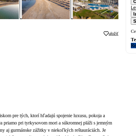
O
Le
I
S
Ce
uložiť
Te
Re
skom pre tých, ktorí hľadajú spojenie luxusu, pokoja a
iera priamo pri tyrkysovom mori a súkromnej pláži s jemným
y aj gurmánske zážitky v niekoľkých reštauráciách. Je