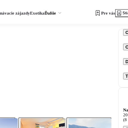
návacie zájazdy
Exotika
Ďalšie
Pre vás
Sti
O
D
T
Na
20
(8