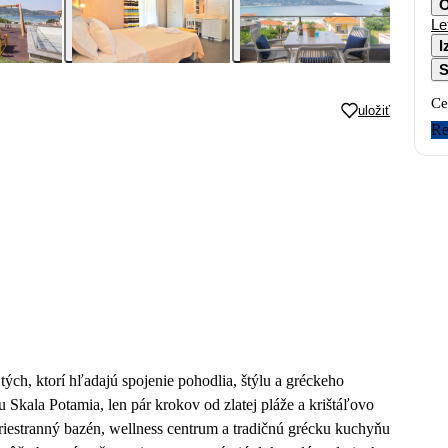
O
Le
I
S
Ce
uložiť
Re
ých, ktorí hľadajú spojenie pohodlia, štýlu a gréckeho
 Skala Potamia, len pár krokov od zlatej pláže a krištáľovo
 priestranný bazén, wellness centrum a tradičnú grécku kuchyňu