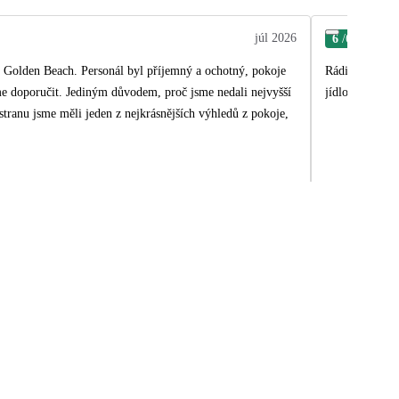
júl 2026
6
/6
Jiří
e Golden Beach. Personál byl příjemný a ochotný, pokoje
Rádi bychom vy
eme doporučit. Jediným důvodem, proč jsme nedali nejvyšší
jídlo!
stranu jsme měli jeden z nejkrásnějších výhledů z pokoje,