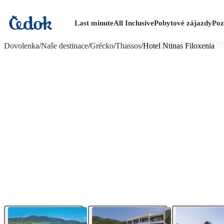
Last minute
All Inclusive
Pobytové zájazdy
Poz
viac fotografií (19)
Dovolenka
/
Naše destinace
/
Grécko
/
Thassos
/
Hotel Ntinas Filoxenia