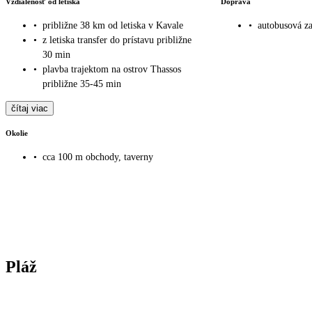
Vzdialenosť od letiska
Doprava
•
približne 38 km od letiska v Kavale
•
autobusová za
•
z letiska transfer do prístavu približne
30 min
•
plavba trajektom na ostrov Thassos
približne 35-45 min
čítaj viac
Okolie
•
cca 100 m obchody, taverny
Pláž