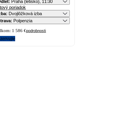
dlet
:
Praha (letisko), 11:30
tový poriadok
zba
:
Dvojlôžková izba
trava
:
Polpenzia
lkom:
1 586 €
podrobnosti
zervujte