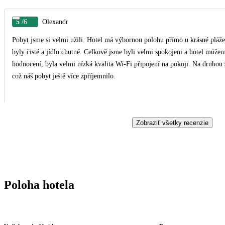
5
/6
Olexandr
Pobyt jsme si velmi užili. Hotel má výbornou polohu přímo u krásné pláž
byly čisté a jídlo chutné. Celkově jsme byli velmi spokojeni a hotel můž
hodnocení, byla velmi nízká kvalita Wi-Fi připojení na pokoji. Na druhou 
což náš pobyt ještě více zpříjemnilo.
Zobraziť všetky recenzie
Poloha hotela