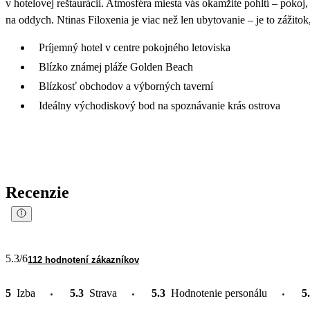
v hotelovej reštaurácii. Atmosféra miesta vás okamžite pohltí – pok
na oddych. Ntinas Filoxenia je viac než len ubytovanie – je to zážito
Príjemný hotel v centre pokojného letoviska
Blízko známej pláže Golden Beach
Blízkosť obchodov a výborných taverní
Ideálny východiskový bod na spoznávanie krás ostrova
Recenzie
5.3
/6
112 hodnotení zákazníkov
5
Izba
5.3
Strava
5.3
Hodnotenie personálu
5