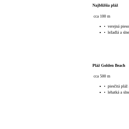
Najbližšia pláž
cca 100 m
•
verejná pies
•
ležadlá a sl
Pláž Golden Beach
cca 500 m
•
piesčitá plá
•
lehatká a sln