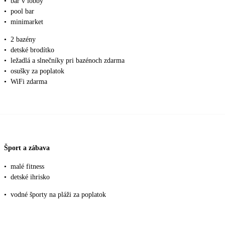
•
bar v lobby
•
pool bar
•
minimarket
•
2 bazény
•
detské brodítko
•
ležadlá a slnečníky pri bazénoch zdarma
•
osušky za poplatok
•
WiFi zdarma
Šport a zábava
•
malé fitness
•
detské ihrisko
•
vodné športy na pláži za poplatok