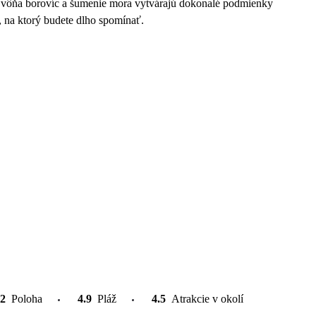
oj, vôňa borovíc a šumenie mora vytvárajú dokonalé podmienky
k, na ktorý budete dlho spomínať.
.2
Poloha
4.9
Pláž
4.5
Atrakcie v okolí