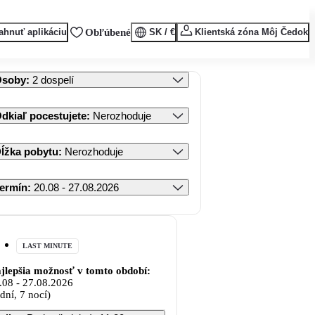
ahnuť aplikáciu
Obľúbené
SK / €
Klientská zóna Môj Čedok
Osoby
:
2 dospelí
dkiaľ pocestujete
:
Nerozhoduje
ĺžka pobytu
:
Nerozhoduje
ermín
:
20.08 - 27.08.2026
LAST MINUTE
jlepšia možnosť v tomto období:
.08
-
27.08.2026
 dní, 7 nocí)