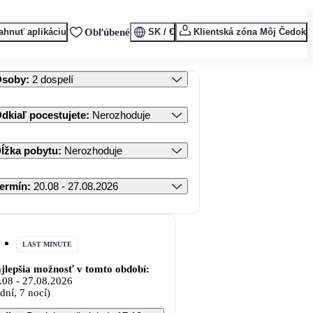
ahnuť aplikáciu
Obľúbené
SK / €
Klientská zóna Môj Čedok
Osoby
:
2 dospelí
dkiaľ pocestujete
:
Nerozhoduje
ĺžka pobytu
:
Nerozhoduje
ermín
:
20.08 - 27.08.2026
LAST MINUTE
jlepšia možnosť v tomto období:
.08
-
27.08.2026
 dní, 7 nocí)