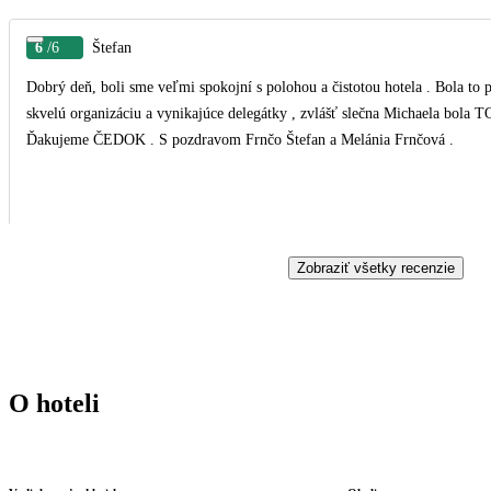
6
/6
Štefan
Dobrý deň, boli sme veľmi spokojní s polohou a čistotou hotela . Bola to
skvelú organizáciu a vynikajúce delegátky , zvlášť slečna Michaela bola T
Ďakujeme ČEDOK . S pozdravom Frnčo Štefan a Melánia Frnčová .
Zobraziť všetky recenzie
O hoteli