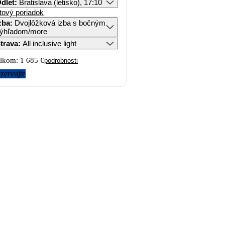
dlet
:
Bratislava (letisko), 17:10
tový poriadok
zba
:
Dvojlôžková izba s bočným
ýhľadom/more
trava
:
All inclusive light
lkom:
1 685 €
podrobnosti
zervujte