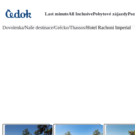
Last minute
All Inclusive
Pobytové zájazdy
Poz
viac fotografií (11)
Dovolenka
/
Naše destinace
/
Grécko
/
Thassos
/
Hotel Rachoni Imperial