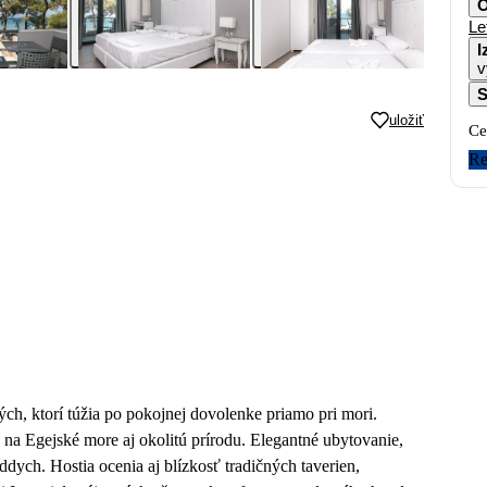
O
Le
I
v
S
uložiť
Ce
Re
ch, ktorí túžia po pokojnej dovolenke priamo pri mori.
a Egejské more aj okolitú prírodu. Elegantné ubytovanie,
dych. Hostia ocenia aj blízkosť tradičných taverien,