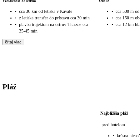
Vzdialenosť od letiska
Okolie
•
cca 36 km od letiska v Kavale
•
cca 500 m od 
•
z letiska transfer do prístavu cca 30 min
•
cca 150 m obc
•
plavba trajektom na ostrov Thassos cca
•
cca 12 km hl
35-45 min
čítaj viac
Pláž
Najbližšia pláž
pred hotelom
•
krásna piesoč