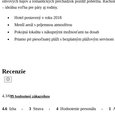
olivových hájov a romantických prechádzok pozdĺž pobrežia. Rachon
– ideálna voľba pre páry aj rodiny.
Hotel postavený v roku 2018
Menší areál s príjemnou atmosférou
Pokojná lokalita s nákupnými možnosťami na dosah
Priamo pri piesočnatej pláži s bezplatným plážovým servisom
Recenzie
4.3
/6
95 hodnotení zákazníkov
4.6
Izba
3
Strava
4
Hodnotenie personálu
1
A