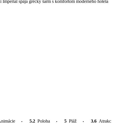
i Imperial spája grécky šarm s komfortom moderného hotela
nimácie
5.2
Poloha
5
Pláž
3.6
Atrakcie v okolí