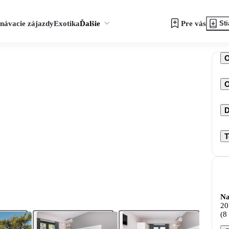
návacie zájazdy
Exotika
Ďalšie
Pre vás
Sti
O
D
T
Na
20
(8