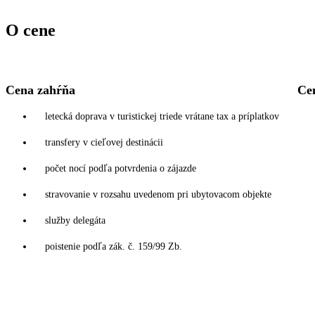
O cene
Cena zahŕňa
Ce
letecká doprava v turistickej triede vrátane tax a príplatkov
transfery v cieľovej destinácii
počet nocí podľa potvrdenia o zájazde
stravovanie v rozsahu uvedenom pri ubytovacom objekte
služby delegáta
poistenie podľa zák. č. 159/99 Zb.