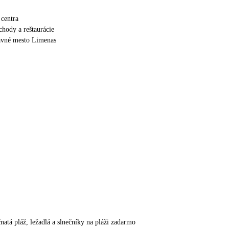
centra
hody a reštaurácie
avné mesto Limenas
natá pláž, ležadlá a slnečníky na pláži zadarmo