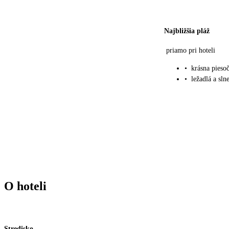
Najbližšia pláž
priamo pri hoteli
•
krásna pieso
•
ležadlá a sl
O hoteli
Stredisko