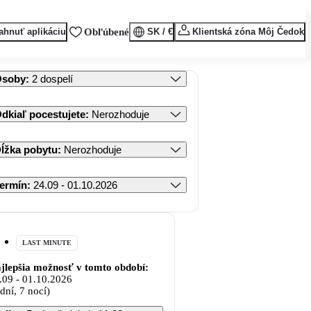
ahnuť aplikáciu
Obľúbené
SK / €
Klientská zóna Môj Čedok
Osoby
:
2 dospelí
dkiaľ pocestujete
:
Nerozhoduje
ĺžka pobytu
:
Nerozhoduje
ermín
:
24.09 - 01.10.2026
LAST MINUTE
jlepšia možnosť v tomto období:
.09
-
01.10.2026
 dní, 7 nocí)