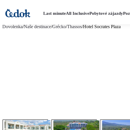
Last minute
All Inclusive
Pobytové zájazdy
Poz
viac fotografií (32)
Dovolenka
/
Naše destinace
/
Grécko
/
Thassos
/
Hotel Socrates Plaza