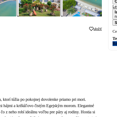
O
Le
I
n
S
uložiť
Ce
Te
Re
, ktorí túžia po pokojnej dovolenke priamo pri mori.
mi hájmi a krištáľovo čistým Egejským morom. Elegantné
čo z neho robí ideálnu voľbu pre páry aj rodiny. Hostia si