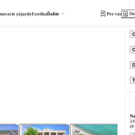
návacie zájazdy
Exotika
Ďalšie
Pre vás
Sti
O
D
T
Na
24
(8