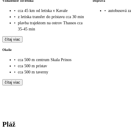
Vzdialenosť od letiska
Doprava
•
cca 45 km od letiska v Kavale
•
autobusová za
•
z letiska transfer do prístavu cca 30 min
•
plavba trajektom na ostrov Thassos cca
35-45 min
čítaj viac
Okolie
•
cca 500 m centrum Skala Prinos
•
cca 500 m prístav
•
cca 500 m taverny
čítaj viac
Pláž