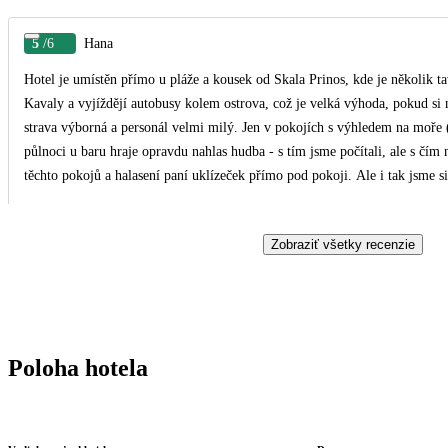
5
/6
Hana
Hotel je umístěn přímo u pláže a kousek od Skala Prinos, kde je několik 
Kavaly a vyjíždějí autobusy kolem ostrova, což je velká výhoda, pokud si n
strava výborná a personál velmi milý. Jen v pokojích s výhledem na moře 
půlnoci u baru hraje opravdu nahlas hudba - s tím jsme počítali, ale s čím n
těchto pokojů a halasení paní uklízeček přímo pod pokoji. Ale i tak jsme
Thassos chtěli vrátit i potřetí, určitě bychom volili tento hotel. Ráda b
a přístupem perfektně dotvářela pohodou dovolenou.
Zobraziť všetky recenzie
Poloha hotela