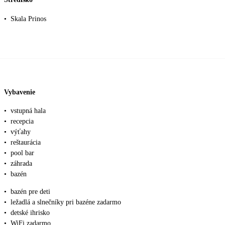
•
Skala Prinos
Vybavenie
•
vstupná hala
•
recepcia
•
výťahy
•
reštaurácia
•
pool bar
•
záhrada
•
bazén
•
bazén pre deti
•
ležadlá a slnečníky pri bazéne zadarmo
•
detské ihrisko
•
WiFi zadarmo