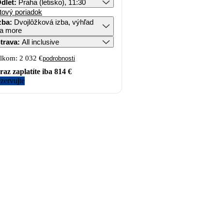
dlet
:
Praha (letisko), 11:30
tový poriadok
zba
:
Dvojlôžková izba, výhľad
a more
trava
:
All inclusive
lkom:
2 032 €
podrobnosti
raz zaplatíte iba
814 €
zervujte