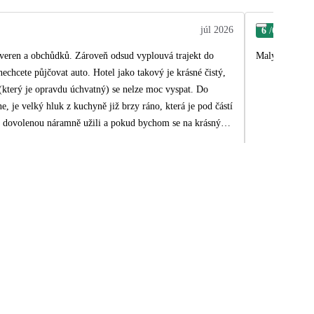
júl 2026
6
/6
Jiří
taveren a obchůdků. Zároveň odsud vyplouvá trajekt do
Malý hotel (cc
echcete půjčovat auto. Hotel jako takový je krásné čistý,
(který je opravdu úchvatný) se nelze moc vyspat. Do
e, je velký hluk z kuchyně již brzy ráno, která je pod částí
 si dovolenou náramně užili a pokud bychom se na krásný
ych také vyzdvihla slečnu delegátku - Madlen. Svým úsměvem