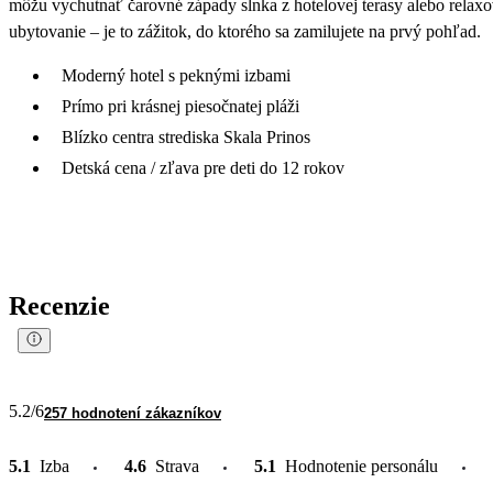
môžu vychutnať čarovné západy slnka z hotelovej terasy alebo relaxo
ubytovanie – je to zážitok, do ktorého sa zamilujete na prvý pohľad.
Moderný hotel s peknými izbami
Prímo pri krásnej piesočnatej pláži
Blízko centra strediska Skala Prinos
Detská cena / zľava pre deti do 12 rokov
Recenzie
5.2
/6
257 hodnotení zákazníkov
5.1
Izba
4.6
Strava
5.1
Hodnotenie personálu