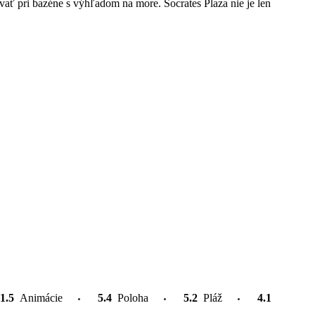
vať pri bazéne s výhľadom na more. Socrates Plaza nie je len
1.5
Animácie
5.4
Poloha
5.2
Pláž
4.1
Atrakcie