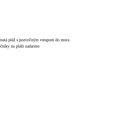
čnatá pláž s pozvoľným vstupom do mora
nečníky na pláži zadarmo