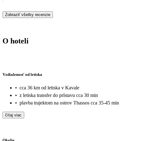
Zobraziť všetky recenzie
O hoteli
Vzdialenosť od letiska
•
cca 36 km od letiska v Kavale
•
z letiska transfer do prístavu cca 30 min
•
plavba trajektom na ostrov Thassos cca 35-45 min
čítaj viac
Okolie