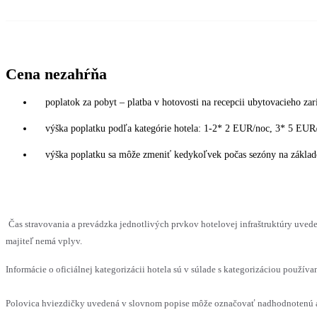
Cena nezahŕňa
poplatok za pobyt – platba v hotovosti na recepcii ubytovacieho zar
výška poplatku podľa kategórie hotela: 1-2* 2 EUR/noc, 3* 5 E
výška poplatku sa môže zmeniť kedykoľvek počas sezóny na základe 
Čas stravovania a prevádzka jednotlivých prvkov hotelovej infraštruktúry uv
majiteľ nemá vplyv.
Informácie o oficiálnej kategorizácii hotela sú v súlade s kategorizáciou používan
Polovica hviezdičky uvedená v slovnom popise môže označovať nadhodnotenú al