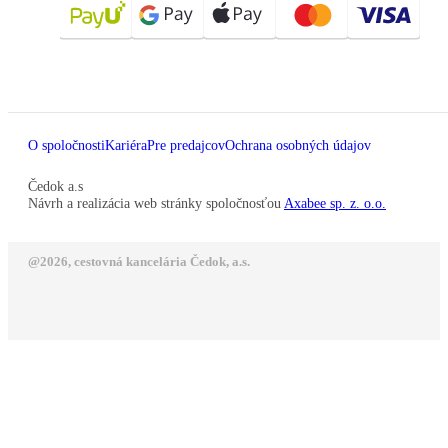
O spoločnosti
Kariéra
Pre predajcov
Ochrana osobných údajov
Čedok a.s
Návrh a realizácia web stránky spoločnosťou
Axabee sp. z. o.o.
@2026, cestovná kancelária Čedok, a.s.