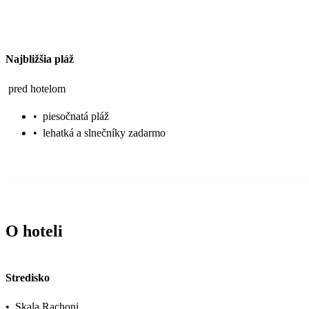
Najbližšia pláž
pred hotelom
•
piesočnatá pláž
•
lehatká a slnečníky zadarmo
O hoteli
Stredisko
•
Skala Rachoni