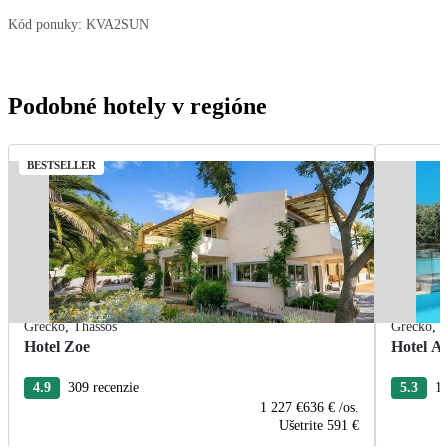
Kód ponuky:
KVA2SUN
Podobné hotely v regióne
BESTSELLER
Grécko
,
Thassos
Grécko
,
T
Hotel Zoe
Hotel Ae
4.9
309 recenzie
5.3
12
1 227 €
636 €
/os.
Ušetrite
591 €