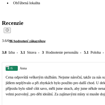
Obľúbená lokalita
Recenzie
3.6
/6
96 hodnotení zákazníkov
3.8
Izba
3.1
Strava
3
Hodnotenie personálu
5.1
Poloha
4
/6
Anna
Cena odpovídá veškerým službám. Nejsme nároční, takže za nás super
jídlem neplýtvalo a při zbytkách bylo použito pro další chod. U dele
příjezdu bylo silně cítit savo, měli jsme strach, aby jsme někde nena
velmi pozvolný, pro děti ideální. Za zajímavými místy si musíte doj