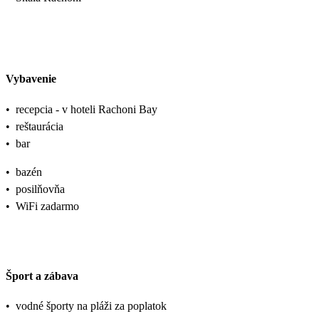
Vybavenie
•
recepcia - v hoteli Rachoni Bay
•
reštaurácia
•
bar
•
bazén
•
posilňovňa
•
WiFi zadarmo
Šport a zábava
•
vodné športy na pláži za poplatok