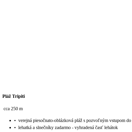
Pláž Tripiti
cca 250 m
•
verejná piesočnato-oblázková pláž s pozvoľným vstupom do
•
lehatká a slnečníky zadarmo - vyhradená časť lehátok