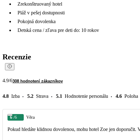
Zrekonštruovaný hotel
Pláž v pešej dostupnosti
Pokojná dovolenka
Detská cena / zľava pre deti do: 10 rokov
Recenzie
4.9
/6
308 hodnotení zákazníkov
4.8
Izba
5.2
Strava
5.1
Hodnotenie personálu
4.6
Poloha
6
/6
Věra
Pokud hledáte klidnou dovolenou, mohu hotel Zoe jen doporučit. Vý