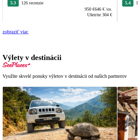
5.3
126 recenzie
5.4
16
950 €
646 €
/os.
Ušetrite
304 €
zobraziť viac
Výlety v destinácii
Využite skvelé ponuky výletov v destinácii od našich partnerov