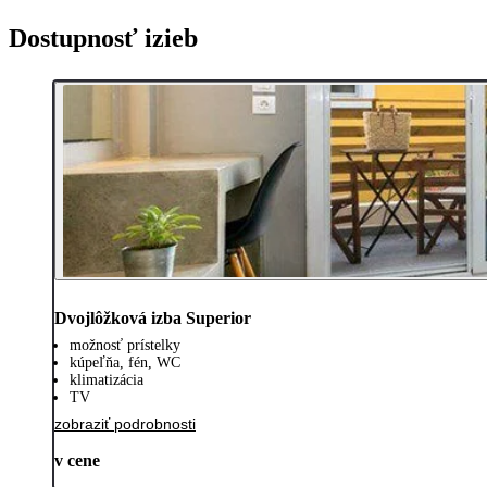
Dostupnosť izieb
Dvojlôžková izba Superior
možnosť prístelky
kúpeľňa, fén, WC
klimatizácia
TV
zobraziť podrobnosti
v cene