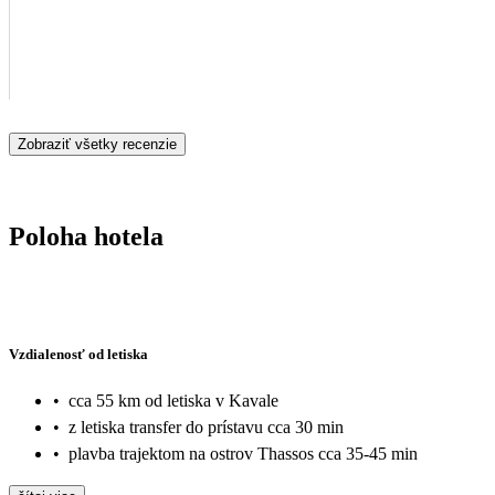
Zobraziť všetky recenzie
Poloha hotela
Vzdialenosť od letiska
•
cca 55 km od letiska v Kavale
•
z letiska transfer do prístavu cca 30 min
•
plavba trajektom na ostrov Thassos cca 35-45 min