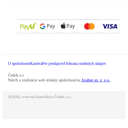
O spoločnosti
Kariéra
Pre predajcov
Ochrana osobných údajov
Čedok a.s
Návrh a realizácia web stránky spoločnosťou
Axabee sp. z. o.o.
@2026, cestovná kancelária Čedok, a.s.