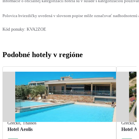
Informácie o oficiálnej kategorizácii hotela sú v súlade s kategorizáciou používan
Polovica hviezdičky uvedená v slovnom popise môže označovať nadhodnotenú al
Kód ponuky:
KVA2ZOE
Podobné hotely v regióne
Grécko
,
Thassos
Grécko
,
T
Hotel Aeolis
Hotel A