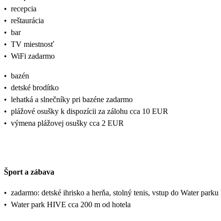
•
recepcia
•
reštaurácia
•
bar
•
TV miestnosť
•
WiFi zadarmo
•
bazén
•
detské brodítko
•
lehatká a slnečníky pri bazéne zadarmo
•
plážové osušky k dispozícii za zálohu cca 10 EUR
•
výmena plážovej osušky cca 2 EUR
Šport a zábava
•
zadarmo: detské ihrisko a herňa, stolný tenis, vstup do Water park
•
Water park HIVE cca 200 m od hotela