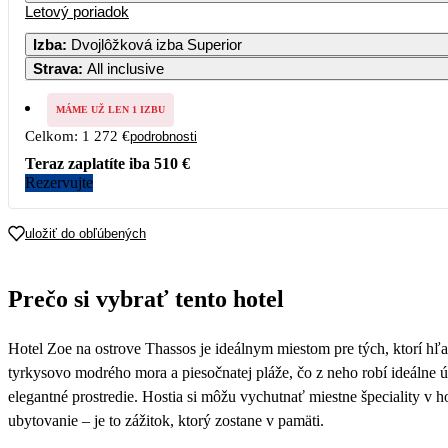
Letový poriadok
Izba
:
Dvojlôžková izba Superior
Strava
:
All inclusive
MÁME UŽ LEN 1 IZBU
Celkom:
1 272 €
podrobnosti
Teraz zaplatíte iba
510 €
Rezervujte
uložiť do obľúbených
Prečo si vybrať tento hotel
Hotel Zoe na ostrove Thassos je ideálnym miestom pre tých, ktorí h
tyrkysovo modrého mora a piesočnatej pláže, čo z neho robí ideálne ú
elegantné prostredie. Hostia si môžu vychutnať miestne špeciality v 
ubytovanie – je to zážitok, ktorý zostane v pamäti.