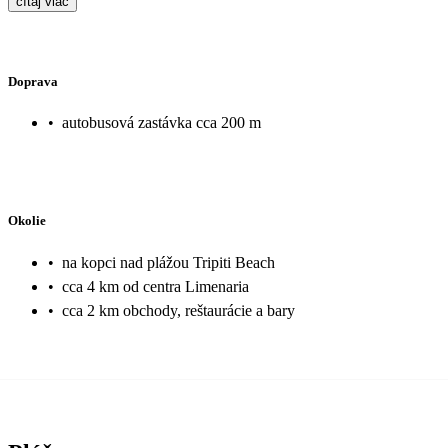
čítaj viac
Doprava
•
autobusová zastávka cca 200 m
Okolie
•
na kopci nad plážou Tripiti Beach
•
cca 4 km od centra Limenaria
•
cca 2 km obchody, reštaurácie a bary