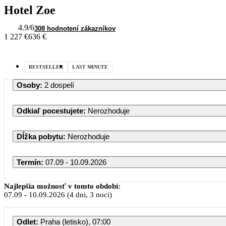
Hotel Zoe
4.9
/6
308 hodnotení zákazníkov
1 227 €
636 €
BESTSELLER
LAST MINUTE
Osoby
:
2 dospelí
Odkiaľ pocestujete
:
Nerozhoduje
Dĺžka pobytu
:
Nerozhoduje
Termín
:
07.09 - 10.09.2026
Najlepšia možnosť v tomto období:
07.09
-
10.09.2026
(4 dni, 3 noci)
Odlet
:
Praha (letisko), 07:00