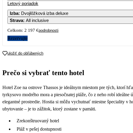
Letový poriadok
Izba
:
Dvojlôžková izba deluxe
Strava
:
All inclusive
Celkom:
2 197 €
podrobnosti
Rezervujte
uložiť do obľúbených
Prečo si vybrať tento hotel
Hotel Zoe na ostrove Thassos je ideálnym miestom pre tých, ktorí h
tyrkysovo modrého mora a piesočnatej pláže, čo z neho robí ideálne ú
elegantné prostredie. Hostia si môžu vychutnať miestne špeciality v 
ubytovanie – je to zážitok, ktorý zostane v pamäti.
Zrekonštruovaný hotel
Pláž v pešej dostupnosti