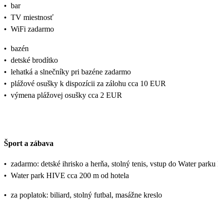
•
bar
•
TV miestnosť
•
WiFi zadarmo
•
bazén
•
detské brodítko
•
lehatká a slnečníky pri bazéne zadarmo
•
plážové osušky k dispozícii za zálohu cca 10 EUR
•
výmena plážovej osušky cca 2 EUR
Šport a zábava
•
zadarmo: detské ihrisko a herňa, stolný tenis, vstup do Water park
•
Water park HIVE cca 200 m od hotela
•
za poplatok: biliard, stolný futbal, masážne kreslo