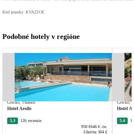
Kód ponuky:
KVA2ZOE
Podobné hotely v regióne
Grécko
,
Thassos
Grécko
,
T
Hotel Aeolis
Hotel A
5.3
126 recenzie
5.4
16
950 €
646 €
/os.
Ušetrite
304 €