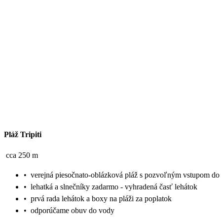
Pláž Tripiti
cca 250 m
•
verejná piesočnato-oblázková pláž s pozvoľným vstupom do
•
lehatká a slnečníky zadarmo - vyhradená časť lehátok
•
prvá rada lehátok a boxy na pláži za poplatok
•
odporúčame obuv do vody