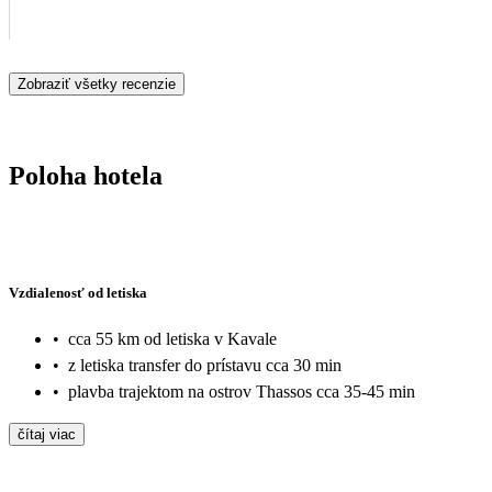
Zobraziť všetky recenzie
Poloha hotela
Vzdialenosť od letiska
•
cca 55 km od letiska v Kavale
•
z letiska transfer do prístavu cca 30 min
•
plavba trajektom na ostrov Thassos cca 35-45 min
čítaj viac