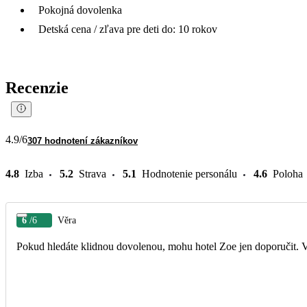
Pokojná dovolenka
Detská cena / zľava pre deti do: 10 rokov
Recenzie
4.9
/6
307 hodnotení zákazníkov
4.8
Izba
5.2
Strava
5.1
Hodnotenie personálu
4.6
Poloha
6
/6
Věra
Pokud hledáte klidnou dovolenou, mohu hotel Zoe jen doporučit. Vý