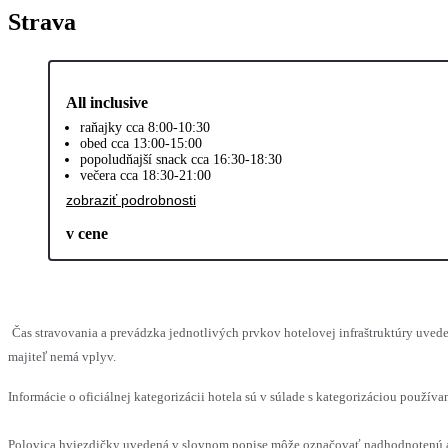
Strava
All inclusive
raňajky cca 8:00-10:30
obed cca 13:00-15:00
popoludňajší snack cca 16:30-18:30
večera cca 18:30-21:00
zobraziť podrobnosti
v cene
Čas stravovania a prevádzka jednotlivých prvkov hotelovej infraštruktúry uv
majiteľ nemá vplyv.
Informácie o oficiálnej kategorizácii hotela sú v súlade s kategorizáciou používan
Polovica hviezdičky uvedená v slovnom popise môže označovať nadhodnotenú al