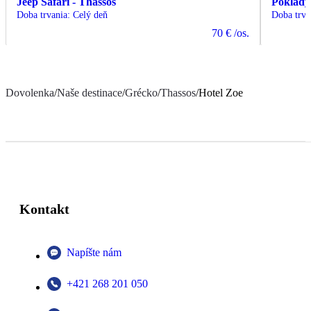
Jeep Safari - Thassos
Poklady
Doba trvania
:
Celý deň
Doba trva
70 €
/os.
Dovolenka
/
Naše destinace
/
Grécko
/
Thassos
/
Hotel Zoe
Kontakt
Napíšte nám
+421 268 201 050