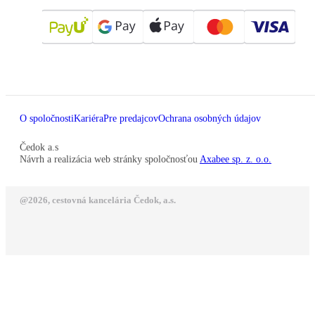
O spoločnosti
Kariéra
Pre predajcov
Ochrana osobných údajov
Čedok a.s
Návrh a realizácia web stránky spoločnosťou
Axabee sp. z. o.o.
@2026, cestovná kancelária Čedok, a.s.