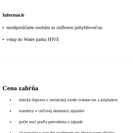
Informácie
•
neodporúčame osobám so zníženou pohyblivosťou
•
vstup do Water parku HIVE
Cena zahŕňa
letecká doprava v turistickej triede vrátane tax a príplatkov
transfery v cieľovej destinácii zájazdov
počet nocí podľa potvrdenia o zájazde
stravovanie v rozsahu uvedenom pri ubytovacom objekte