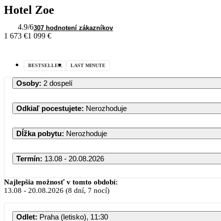
Hotel Zoe
4.9
/6
307 hodnotení zákazníkov
1 673 €
1 099 €
BESTSELLER
LAST MINUTE
Osoby
:
2 dospelí
Odkiaľ pocestujete
:
Nerozhoduje
Dĺžka pobytu
:
Nerozhoduje
Termín
:
13.08 - 20.08.2026
Najlepšia možnosť v tomto období:
13.08
-
20.08.2026
(8 dní, 7 nocí)
Odlet
:
Praha (letisko), 11:30