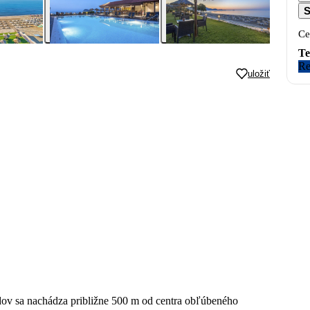
S
Ce
Te
Re
uložiť
dov sa nachádza približne 500 m od centra obľúbeného