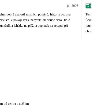
júl 2026
5
/6
Mar
elmi dobré znalosti místních poměrů, historie ostrova,
Tento zájezd i
íše 4*, v pokoji starší nábytek, ale všude čisto. Jídlo
Čedok nic neud
lunečník a lehátka na pláži a poplatek na recepci při
tour ostrovem.
obohatil. Děku
 m od centra s nočním