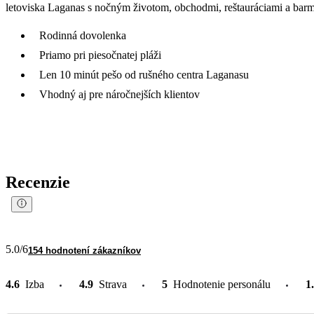
letoviska Laganas s nočným životom, obchodmi, reštauráciami a barm
Rodinná dovolenka
Priamo pri piesočnatej pláži
Len 10 minút pešo od rušného centra Laganasu
Vhodný aj pre náročnejších klientov
Recenzie
5.0
/6
154 hodnotení zákazníkov
4.6
Izba
4.9
Strava
5
Hodnotenie personálu
1