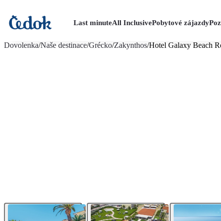
Last minute
All Inclusive
Pobytové zájazdy
Poz
viac fotografií (21)
Dovolenka
/
Naše destinace
/
Grécko
/
Zakynthos
/
Hotel Galaxy Beach R