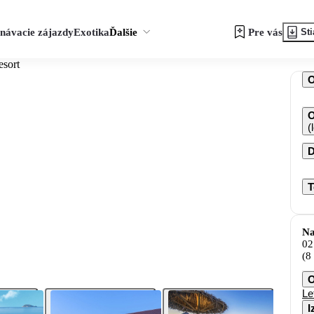
návacie zájazdy
Exotika
Ďalšie
Pre vás
Sti
esort
O
(
D
T
Na
02
(8
O
Le
I