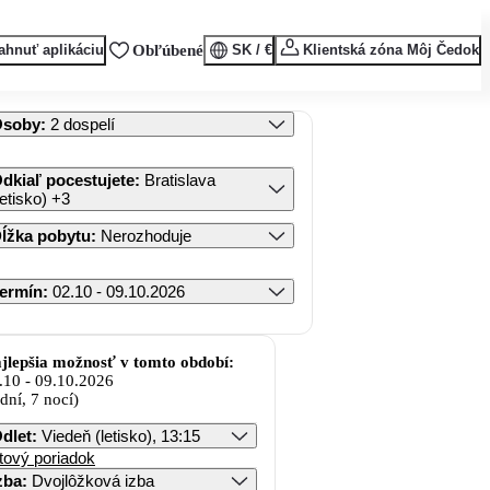
ahnuť aplikáciu
Obľúbené
SK / €
Klientská zóna Môj Čedok
Osoby
:
2 dospelí
dkiaľ pocestujete
:
Bratislava
letisko)
+3
ĺžka pobytu
:
Nerozhoduje
ermín
:
02.10 - 09.10.2026
jlepšia možnosť v tomto období:
.10
-
09.10.2026
 dní, 7 nocí)
dlet
:
Viedeň (letisko), 13:15
tový poriadok
zba
:
Dvojlôžková izba