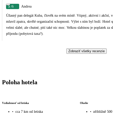
5
/6
Andrea
Úžasný pan delegát Kuba, člověk na svém místě. Vtipný, aktivní i akční, v
mluvil zpatra, skvělé organizační schopnosti. Výlet s ním byl boží. Hotel sp
velmi slabé, ale chutné, pití také nic moc. Velkou slabinou je poplatek za s
příjezdu (pobytová taxa?).
Zobraziť všetky recenzie
Poloha hotela
Vzdialenosť od letiska
Okolie
•
cca 7 km od letiska
•
přibližně 500