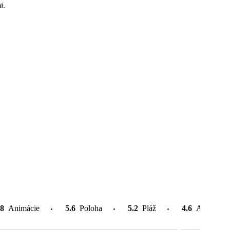
i.
.8
Animácie
5.6
Poloha
5.2
Pláž
4.6
Atrakcie v