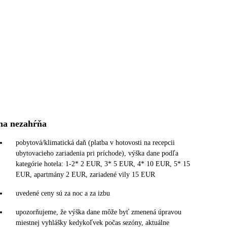
na nezahŕňa
pobytová/klimatická daň (platba v hotovosti na recepcii
ubytovacieho zariadenia pri príchode), výška dane podľa
kategórie hotela: 1-2* 2 EUR, 3* 5 EUR, 4* 10 EUR, 5* 15
EUR, apartmány 2 EUR, zariadené vily 15 EUR
uvedené ceny sú za noc a za izbu
upozorňujeme, že výška dane môže byť zmenená úpravou
miestnej vyhlášky kedykoľvek počas sezóny, aktuálne