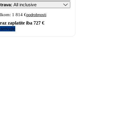
trava
:
All inclusive
lkom:
1 814 €
podrobnosti
raz zaplatíte iba
727 €
zervujte