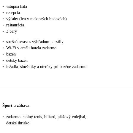
•
vstupná hala
•
recepcia
•
výťahy (len v niektorých budovách)
•
reštaurácia
•
3 bary
•
strešná terasa s výhľadom na záliv
•
Wi-Fi v areáli hotela zadarmo
•
bazén
•
detský bazén
•
ležadlá, slnečníky a uteráky pri bazéne zadarmo
Šport a zábava
•
zadarmo: stolný tenis, biliard, plážový volejbal,
detské ihrisko