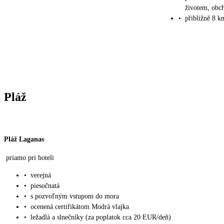
životem, obch
•
přibližně 8 
Pláž
Pláž Laganas
priamo pri hoteli
•
verejná
•
piesočnatá
•
s pozvoľným vstupom do mora
•
ocenená certifikátom Modrá vlajka
•
ležadlá a slnečníky (za poplatok cca 20 EUR/deň)