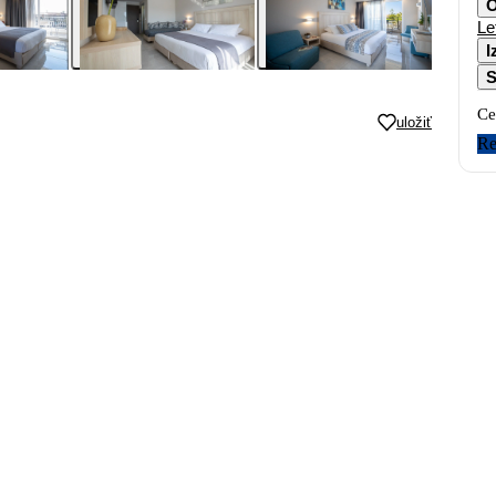
O
Le
I
S
Ce
uložiť
Re