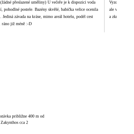
Vyzdvihuji neu
ale vždy jsou 
a zkrátka nic n
5 hod. ráno již méně :-D
stávka približne 400 m od
 Zakynthos cca 2