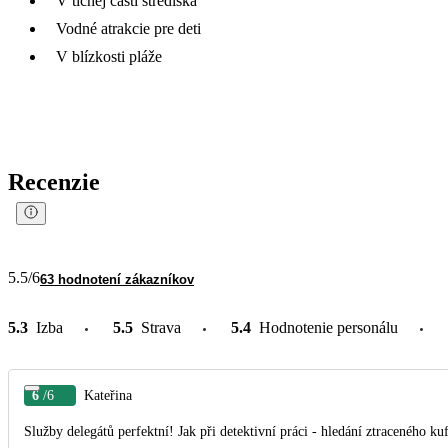
V tichej časti strediska
Vodné atrakcie pre deti
V blízkosti pláže
Recenzie
5.5
/6
63 hodnotení zákazníkov
5.3
Izba
5.5
Strava
5.4
Hodnotenie personálu
6
/6
Kateřina
Služby delegátů perfektní! Jak při detektivní práci - hledání ztraceného 