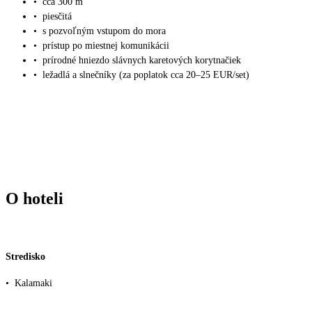
•
cca 300 m
•
piesčitá
•
s pozvoľným vstupom do mora
•
prístup po miestnej komunikácii
•
prírodné hniezdo slávnych karetových korytnačiek
•
ležadlá a slnečníky (za poplatok cca 20–25 EUR/set)
O hoteli
Stredisko
•
Kalamaki