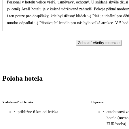
Personál v hotelu velice vřelý, usměvavý, ochotný. U snídaně skvělé džusi (žádné přeslazené uměliny) U večeře je k dispozici voda
(v ceně) Areál hotelu je v krásné udržované zahradě. Pokoje pěkné moderní, pohodlné postele. Bazény skvělé, babička velice ocenila
i ten pouze pro dospěláky, kde byl úžasný klídek :-) Pláž je ideální pro děti. Jediná závada na kráse, mimo areál hotelu, podél cest
mnoho odpadků :-( Přistávající letadla pro nás byla velká atrakce. V 
Zobraziť všetky recenzie
Poloha hotela
Vzdialenosť od letiska
Doprava
•
približne 6 km od letiska
•
autobusová za
hotela (mesto
EUR/osoba)