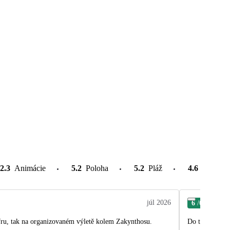
2.3
Animácie
5.2
Poloha
5.2
Pláž
4.6
Atrakcie
júl 2026
6
/6
Kat
kufru, tak na organizovaném výletě kolem Zakynthosu.
Do tohoto hote