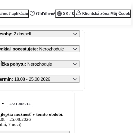
ahnuť aplikáciu
Obľúbené
SK / €
Klientská zóna Môj Čedok
Osoby
:
2 dospelí
dkiaľ pocestujete
:
Nerozhoduje
ĺžka pobytu
:
Nerozhoduje
ermín
:
18.08 - 25.08.2026
LAST MINUTE
jlepšia možnosť v tomto období:
.08
-
25.08.2026
 dní, 7 nocí)