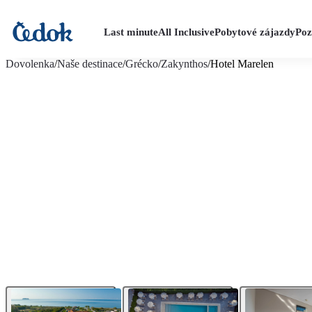
Last minute
All Inclusive
Pobytové zájazdy
Poz
viac fotografií (24)
Dovolenka
/
Naše destinace
/
Grécko
/
Zakynthos
/
Hotel Marelen