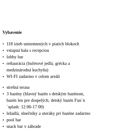
Vybavenie
•
118 izieb umiestnených v piatich blokoch
•
vstupná hala s recepciou
•
lobby bar
•
reštaurácia (bufetové jedlá, grécka a
medzinárodná kuchyňa)
•
WI-FI zadarmo v celom areáli
•
strešná terasa
•
3 bazény (hlavný bazén s detským bazénom,
bazén len pre dospelých, detský bazén Fun´n
´splash: 12:00-17:00)
•
ležadlá, slnečníky a uteráky pri bazéne zadarmo
•
pool bar
•
snack bar v záhrade