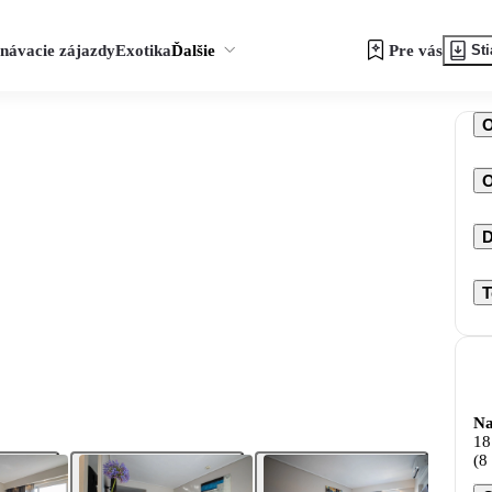
návacie zájazdy
Exotika
Ďalšie
Pre vás
Sti
O
D
T
Na
18
(8