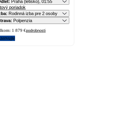
dlet
:
Praha (letisko), 01:55
tový poriadok
zba
:
Rodinná izba pre 2 osoby
trava
:
Polpenzia
lkom:
1 879 €
podrobnosti
zervujte