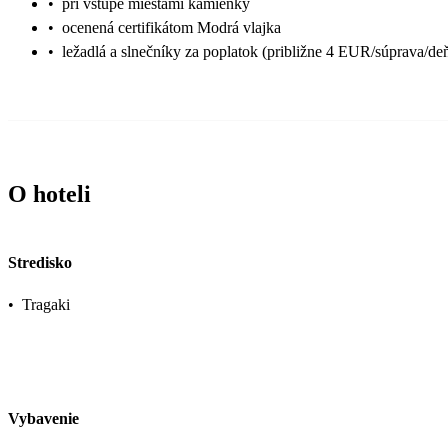
•
pri vstupe miestami kamienky
•
ocenená certifikátom Modrá vlajka
•
ležadlá a slnečníky za poplatok (približne 4 EUR/súprava/de
O hoteli
Stredisko
•
Tragaki
Vybavenie