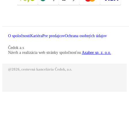
O spoločnosti
Kariéra
Pre predajcov
Ochrana osobných údajov
Čedok a.s
Návrh a realizácia web stránky spoločnosťou
Axabee sp. z. o.o.
@2026, cestovná kancelária Čedok, a.s.