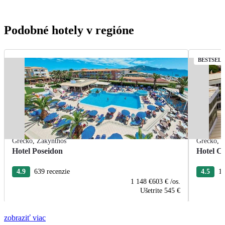
Podobné hotely v regióne
BESTSEL
Grécko
,
Zakynthos
Grécko
,
Z
Hotel Poseidon
Hotel C
4.9
639 recenzie
4.5
16
1 148 €
603 €
/os.
Ušetrite
545 €
zobraziť viac