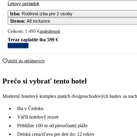
Letový poriadok
Izba
:
Rodinná izba pre 2 osoby
Strava
:
All inclusive
Celkom:
1 495 €
podrobnosti
Teraz zaplatíte iba
599 €
Rezervujte
uložiť do obľúbených
Prečo si vybrať tento hotel
Moderný hotelový komplex piatich dvojposchodových budov sa nachádz
Iba v Čedoku
Väčší hotelový rezort
Približne 100 m od piesočnatej pláže
Detská cena/zľava pre deti do: 12 rokov