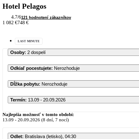
Hotel Pelagos
4.7
/6
121 hodnotení zákazníkov
1 082 €
748 €
LAST MINUTE
Osoby
:
2 dospelí
Odkiaľ pocestujete
:
Nerozhoduje
Dĺžka pobytu
:
Nerozhoduje
Termín
:
13.09 - 20.09.2026
Najlepšia možnosť v tomto období:
13.09
-
20.09.2026
(8 dní, 7 nocí)
Odlet
:
Bratislava (letisko), 04:30