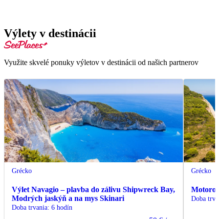
Výlety v destinácii
Využite skvelé ponuky výletov v destinácii od našich partnerov
Grécko
Grécko
Výlet Navagio – plavba do zálivu Shipwreck Bay,
Motorov
Modrých jaskýň a na mys Skinari
Doba trva
Doba trvania
:
6 hodín