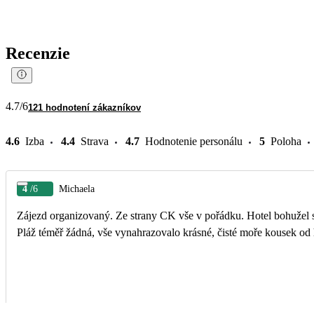
Recenzie
4.7
/6
121 hodnotení zákazníkov
4.6
Izba
4.4
Strava
4.7
Hodnotenie personálu
5
Poloha
4
/6
Michaela
Zájezd organizovaný. Ze strany CK vše v pořádku. Hotel bohužel s
Pláž téměř žádná, vše vynahrazovalo krásné, čisté moře kousek od 