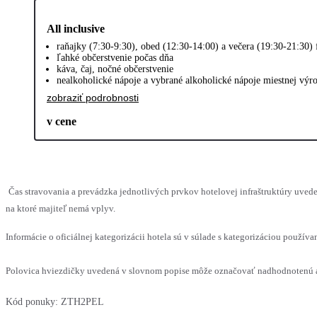
All inclusive
raňajky (7:30-9:30), obed (12:30-14:00) a večera (19:30-21:30)
ľahké občerstvenie počas dňa
káva, čaj, nočné občerstvenie
nealkoholické nápoje a vybrané alkoholické nápoje miestnej výr
zobraziť podrobnosti
v cene
Čas stravovania a prevádzka jednotlivých prvkov hotelovej infraštruktúry uv
na ktoré majiteľ nemá vplyv.
Informácie o oficiálnej kategorizácii hotela sú v súlade s kategorizáciou používan
Polovica hviezdičky uvedená v slovnom popise môže označovať nadhodnotenú al
Kód ponuky:
ZTH2PEL