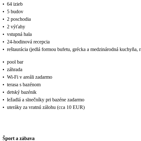
•
64 izieb
•
5 budov
•
2 poschodia
•
2 výťahy
•
vstupná hala
•
24-hodinová recepcia
•
reštaurácia (jedlá formou bufetu, grécka a medzinárodná kuchyňa, 
•
pool bar
•
záhrada
•
Wi-Fi v areáli zadarmo
•
terasa s bazénom
•
detský bazénik
•
ležadlá a slnečníky pri bazéne zadarmo
•
uteráky za vratnú zálohu (cca 10 EUR)
Šport a zábava