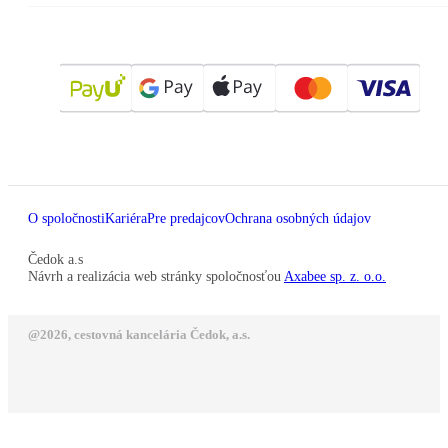
O spoločnosti
Kariéra
Pre predajcov
Ochrana osobných údajov
Čedok a.s
Návrh a realizácia web stránky spoločnosťou
Axabee sp. z. o.o.
@2026, cestovná kancelária Čedok, a.s.