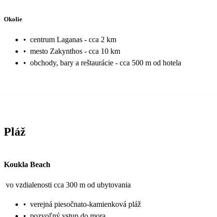
Okolie
•
centrum Laganas - cca 2 km
•
mesto Zakynthos - cca 10 km
•
obchody, bary a reštaurácie - cca 500 m od hotela
Pláž
Koukla Beach
vo vzdialenosti cca 300 m od ubytovania
•
verejná piesočnato-kamienková pláž
•
pozvoľný vstup do mora