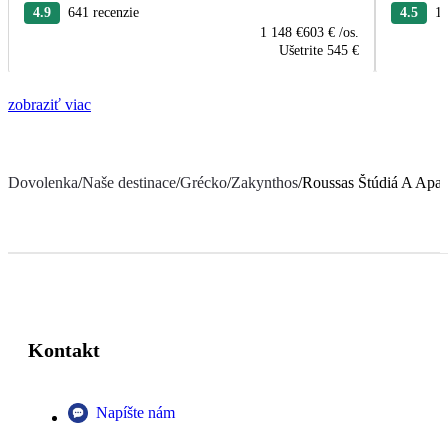
4.9
641 recenzie
4.5
16
1 148 €
603 €
/os.
Ušetrite
545 €
zobraziť viac
Dovolenka
/
Naše destinace
/
Grécko
/
Zakynthos
/
Roussas Štúdiá A Apa
Kontakt
Napíšte nám