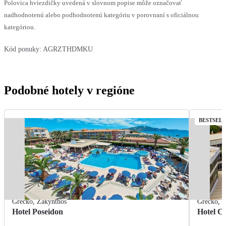
Polovica hviezdičky uvedená v slovnom popise môže označovať
nadhodnotenú alebo podhodnotenú kategóriu v porovnaní s oficiálnou
kategóriou.
Kód ponuky:
AGRZTHDMKU
Podobné hotely v regióne
BESTSEL
Grécko
,
Zakynthos
Grécko
,
Z
Hotel Poseidon
Hotel C