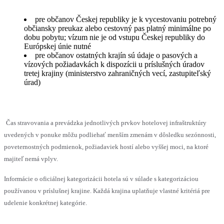
pre občanov Českej republiky je k vycestovaniu potrebný
občiansky preukaz alebo cestovný pas platný minimálne po
dobu pobytu; vízum nie je od vstupu Českej republiky do
Európskej únie nutné
pre občanov ostatných krajín sú údaje o pasových a
vízových požiadavkách k dispozícii u príslušných úradov
tretej krajiny (ministerstvo zahraničných vecí, zastupiteľský
úrad)
Čas stravovania a prevádzka jednotlivých prvkov hotelovej infraštruktúry
uvedených v ponuke môžu podliehať menším zmenám v dôsledku sezónnosti,
poveternostných podmienok, požiadaviek hostí alebo vyššej moci, na ktoré
majiteľ nemá vplyv.
Informácie o oficiálnej kategorizácii hotela sú v súlade s kategorizáciou
používanou v príslušnej krajine. Každá krajina uplatňuje vlastné kritériá pre
udelenie konkrétnej kategórie.