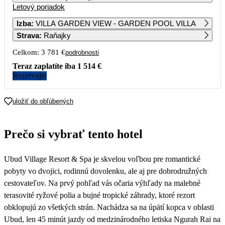
Letový poriadok
1
1 676
Izba
:
VILLA GARDEN VIEW - GARDEN POOL VILLA
Strava
:
Raňajky
2
3
4
5
6
7
8
1 824
1 729
1 912
1 766
1 676
1 971
1 732
Celkom:
3 781 €
podrobnosti
9
10
11
12
13
14
15
Teraz zaplatíte iba
1 514 €
1 674
1 729
1 913
1 674
1 802
1 996
1 905
Rezervujte
16
17
18
19
20
21
22
1 695
1 794
1 937
1 694
1 823
1 996
1 754
uložiť do obľúbených
23
24
25
26
27
28
29
1 685
1 752
1 891
1 686
1 657
1 950
1 718
Prečo si vybrať tento hotel
30
1 657
Ubud Village Resort & Spa je skvelou voľbou pre romantické
pobyty vo dvojici, rodinnú dovolenku, ale aj pre dobrodružných
cestovateľov. Na prvý pohľad vás očaria výhľady na malebné
terasovité ryžové polia a bujné tropické záhrady, ktoré rezort
obklopujú zo všetkých strán. Nachádza sa na úpätí kopca v oblasti
Ubud, len 45 minút jazdy od medzinárodného letiska Ngurah Rai na