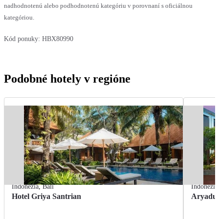
nadhodnotenú alebo podhodnotenú kategóriu v porovnaní s oficiálnou
kategóriou.
Kód ponuky:
HBX80990
Podobné hotely v regióne
Indonézia
,
Bali
Indonézia
Hotel Griya Santrian
Aryadut