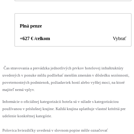
Plná penze
+627 € /celkom
Vybrať
Čas stravovania a prevádzka jednotlivých prvkov hotelovej infraštruktúry
uvedených v ponuke môžu podliehať menším zmenám v dôsledku sezónnosti,
poveternostných podmienok, požiadaviek hostí alebo vyššej moci, na ktoré
majiteľ nemá vplyv.
Informácie o oficiálnej kategorizácii hotela sú v súlade s kategorizáciou
používanou v príslušnej krajine. Každá krajina uplatňuje vlastné kritériá pre
udelenie konkrétnej kategórie.
Polovica hviezdičky uvedená v slovnom popise môže označovať