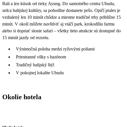
Bali a len kúsok od rieky Ayung. Do samotného centra Ubudu,
srdca balijskej kultúry, sa pohodlne dostanete pešo. Opičí prales je
vzdialený len 10 minút chôdze a miestne tradičné trhy približne 15
minút. V okolí môžete navštíviť aj vtáčí park, krokodíliu farmu
alebo si dopriať slonie safari – všetky tieto atrakcie sú dostupné do
15 minút jazdy od rezortu.
Výnimočná poloha medzi ryžovými poliami
Priestranné vilky s bazénom
Tradičný balijský štýl
V pokojnej lokalite Ubudu
Okolie hotela