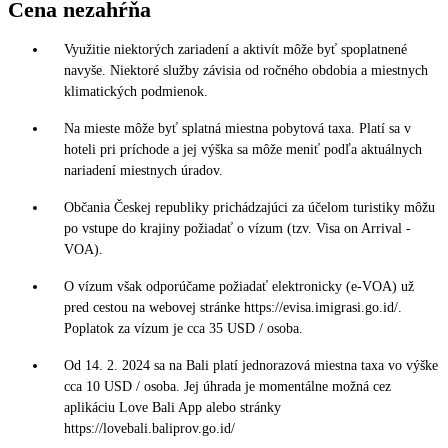
Cena nezahŕňa
Využitie niektorých zariadení a aktivít môže byť spoplatnené
navyše. Niektoré služby závisia od ročného obdobia a miestnych
klimatických podmienok.
Na mieste môže byť splatná miestna pobytová taxa. Platí sa v
hoteli pri príchode a jej výška sa môže meniť podľa aktuálnych
nariadení miestnych úradov.
Občania Českej republiky prichádzajúci za účelom turistiky môžu
po vstupe do krajiny požiadať o vízum (tzv. Visa on Arrival -
VOA).
O vízum však odporúčame požiadať elektronicky (e-VOA) už
pred cestou na webovej stránke https://evisa.imigrasi.go.id/.
Poplatok za vízum je cca 35 USD / osoba.
Od 14. 2. 2024 sa na Bali platí jednorazová miestna taxa vo výške
cca 10 USD / osoba. Jej úhrada je momentálne možná cez
aplikáciu Love Bali App alebo stránky
https://lovebali.baliprov.go.id/