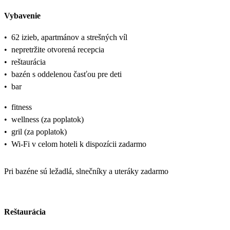
Vybavenie
•
62 izieb, apartmánov a strešných víl
•
nepretržite otvorená recepcia
•
reštaurácia
•
bazén s oddelenou časťou pre deti
•
bar
•
fitness
•
wellness (za poplatok)
•
gril (za poplatok)
•
Wi-Fi v celom hoteli k dispozícii zadarmo
Pri bazéne sú ležadlá, slnečníky a uteráky zadarmo
Reštaurácia