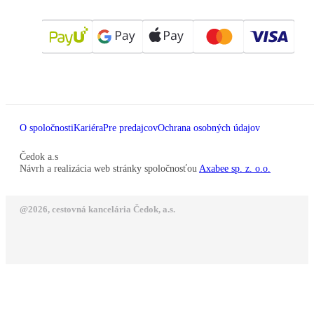
O spoločnosti
Kariéra
Pre predajcov
Ochrana osobných údajov
Čedok a.s
Návrh a realizácia web stránky spoločnosťou
Axabee sp. z. o.o.
@2026, cestovná kancelária Čedok, a.s.