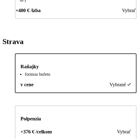
m²)
+400 € /izba
Vybrať
Strava
Raňajky
formou bufetu
v cene
Vybrané
Polpenzia
+376 € /celkom
Vybrať