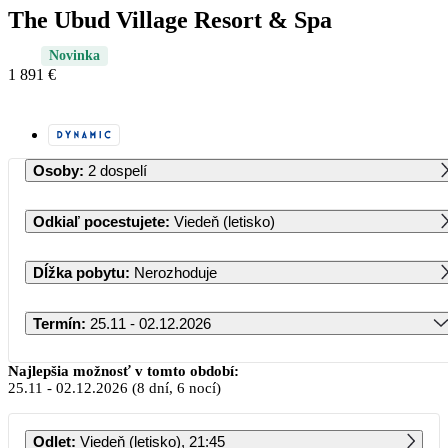
The Ubud Village Resort & Spa
Novinka
1 891 €
Osoby
:
2 dospelí
Odkiaľ pocestujete
:
Viedeň (letisko)
Dĺžka pobytu
:
Nerozhoduje
Termín
:
25.11 - 02.12.2026
November 2026
Najlepšia možnosť v tomto období:
25.11
-
02.12.2026
(8 dní, 6 nocí)
PO
UT
ST
ŠT
PI
SO
NE
Odlet
:
Viedeň (letisko), 21:45