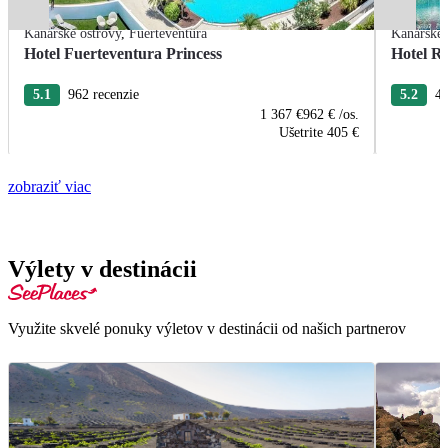
Kanárske ostrovy
,
Fuerteventura
Kanárske 
Hotel Fuerteventura Princess
Hotel R
5.1
962 recenzie
5.2
43
1 367 €
962 €
/os.
Ušetrite
405 €
zobraziť viac
Výlety v destinácii
Využite skvelé ponuky výletov v destinácii od našich partnerov