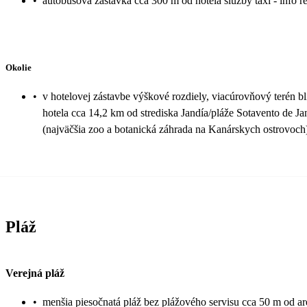
•
autobusová zastávka cca 300 m od hotela služby taxi - info r
Okolie
•
v hotelovej zástavbe výškové rozdiely, viacúrovňový terén 
hotela cca 14,2 km od strediska Jandía/pláže Sotavento de J
(najväčšia zoo a botanická záhrada na Kanárskych ostrovoch
Pláž
Verejná pláž
•
menšia piesočnatá pláž bez plážového servisu cca 50 m od ar