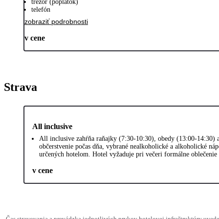
trezor (poplatok)
telefón
zobraziť podrobnosti
v cene
Strava
All inclusive
All inclusive zahŕňa raňajky (7:30-10:30), obedy (13:00-14:30) 
občerstvenie počas dňa, vybrané nealkoholické a alkoholické náp
určených hotelom. Hotel vyžaduje pri večeri formálne oblečenie 
v cene
Čas stravovania a prevádzka jednotlivých prvkov hotelovej infraštruktúry u