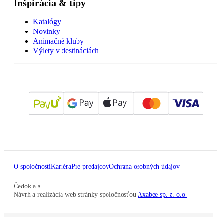
Inšpirácia & tipy
Katalógy
Novinky
Animačné kluby
Výlety v destináciách
O spoločnosti
Kariéra
Pre predajcov
Ochrana osobných údajov
Čedok a.s
Návrh a realizácia web stránky spoločnosťou
Axabee sp. z. o.o.