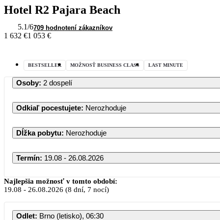
Hotel R2 Pajara Beach
5.1
/6
709 hodnotení zákazníkov
1 632 €
1 053 €
BESTSELLER
MOŽNOSŤ BUSINESS CLASS
LAST MINUTE
Osoby
:
2 dospelí
Odkiaľ pocestujete
:
Nerozhoduje
Dĺžka pobytu
:
Nerozhoduje
Termín
:
19.08 - 26.08.2026
August
Najlepšia možnosť v tomto období:
19.08
-
26.08.2026
(8 dní, 7 nocí)
PO
UT
ST
ŠT
Odlet
:
Brno (letisko), 06:30