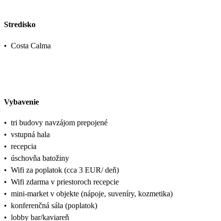
Stredisko
•
Costa Calma
Vybavenie
•
tri budovy navzájom prepojené
•
vstupná hala
•
recepcia
•
úschovňa batožiny
•
Wifi za poplatok (cca 3 EUR/ deň)
•
Wifi zdarma v priestoroch recepcie
•
mini-market v objekte (nápoje, suveníry, kozmetika)
•
konferenčná sála (poplatok)
•
lobby bar/kaviareň