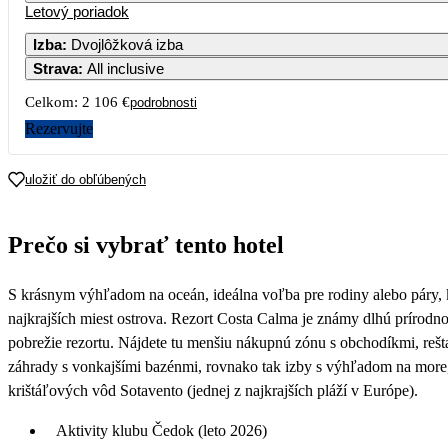
Letový poriadok
Izba
:
Dvojlôžková izba
Strava
:
All inclusive
3
4
5
6
Celkom:
2 106 €
podrobnosti
10
11
12
13
Rezervujte
17
18
19
20
uložiť do obľúbených
1 053
24
25
26
27
Prečo si vybrať tento hotel
31
S krásnym výhľadom na oceán, ideálna voľba pre rodiny alebo páry, 
najkrajších miest ostrova. Rezort Costa Calma je známy dlhú prírodn
pobrežie rezortu. Nájdete tu menšiu nákupnú zónu s obchodíkmi, reš
záhrady s vonkajšími bazénmi, rovnako tak izby s výhľadom na more
krištáľových vôd Sotavento (jednej z najkrajších pláží v Európe).
Aktivity klubu Čedok (leto 2026)