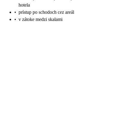
hotela
•
prístup po schodoch cez areál
•
v zátoke medzi skalami