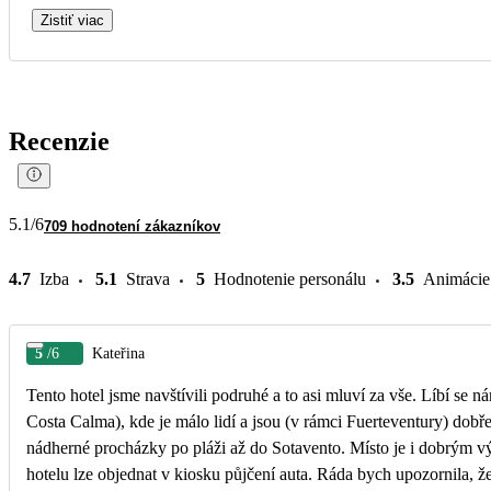
Zistiť viac
Recenzie
5.1
/6
709 hodnotení zákazníkov
4.7
Izba
5.1
Strava
5
Hodnotenie personálu
3.5
Animácie
5
/6
Kateřina
Tento hotel jsme navštívili podruhé a to asi mluví za vše. Líbí se 
Costa Calma), kde je málo lidí a jsou (v rámci Fuerteventury) dobře
nádherné procházky po pláži až do Sotavento. Místo je i dobrým v
hotelu lze objednat v kiosku půjčení auta. Ráda bych upozornila, ž