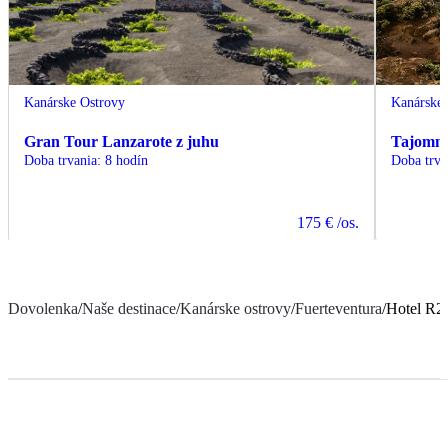
Kanárske Ostrovy
Kanárske 
Gran Tour Lanzarote z juhu
Tajomná 
Doba trvania
:
8 hodín
Doba trva
175 €
/os.
Dovolenka
/
Naše destinace
/
Kanárske ostrovy
/
Fuerteventura
/
Hotel R2