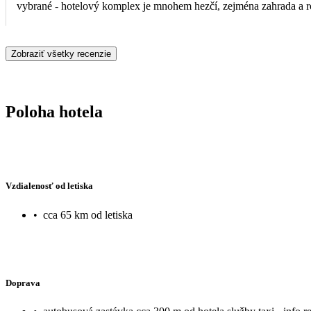
vybrané - hotelový komplex je mnohem hezčí, zejména zahrada a r
přirozeným stínem zeleně a výhledem na moře - to co je na většině 
bazénů - je zde takový ten nešvar zabírání lehátek a slunečníků, n
Zobraziť všetky recenzie
fajn, hodně čerstvé zeleniny a ovoce, i vegetariánská strava, dostatek
také dostatek. Personál je velmi příjemný, pomůže, poradí.
Poloha hotela
Vzdialenosť od letiska
•
cca 65 km od letiska
Doprava