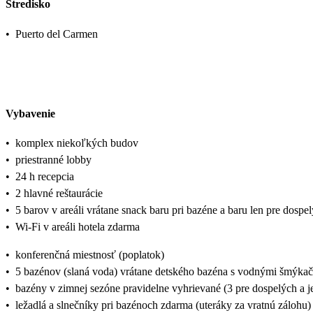
Stredisko
•
Puerto del Carmen
Vybavenie
•
komplex niekoľkých budov
•
priestranné lobby
•
24 h recepcia
•
2 hlavné reštaurácie
•
5 barov v areáli vrátane snack baru pri bazéne a baru len pre dospe
•
Wi-Fi v areáli hotela zdarma
•
konferenčná miestnosť (poplatok)
•
5 bazénov (slaná voda) vrátane detského bazéna s vodnými šmýkač
•
bazény v zimnej sezóne pravidelne vyhrievané (3 pre dospelých a je
•
ležadlá a slnečníky pri bazénoch zdarma (uteráky za vratnú zálohu)