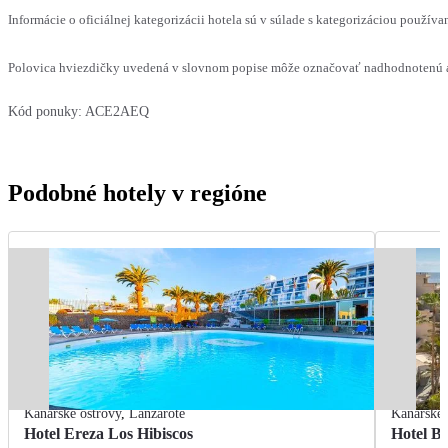
Informácie o oficiálnej kategorizácii hotela sú v súlade s kategorizáciou používan
Polovica hviezdičky uvedená v slovnom popise môže označovať nadhodnotenú al
Kód ponuky:
ACE2AEQ
Podobné hotely v regióne
Kanárske ostrovy
,
Lanzarote
Kanárske 
Hotel Ereza Los Hibiscos
Hotel Ba