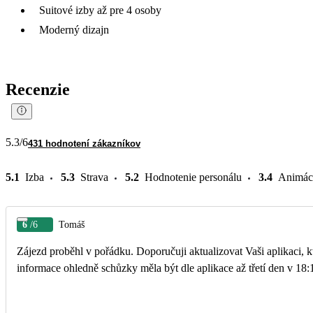
Suitové izby až pre 4 osoby
Moderný dizajn
Recenzie
5.3
/6
431 hodnotení zákazníkov
5.1
Izba
5.3
Strava
5.2
Hodnotenie personálu
3.4
Animác
6
/6
Tomáš
Zájezd proběhl v pořádku. Doporučuji aktualizovat Vaši aplikaci, která během pobytu poskytovala nepřesné a v některých případech žádné informace. Například
informace ohledně schůzky měla být dle aplikace až třetí den v 18: