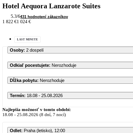
Hotel Aequora Lanzarote Suites
5.3
/6
431 hodnotení zákazníkov
1 822 €
1 024 €
LAST MINUTE
Osoby
:
2 dospelí
Odkiaľ pocestujete
:
Nerozhoduje
Dĺžka pobytu
:
Nerozhoduje
Termín
:
18.08 - 25.08.2026
Najlepšia možnosť v tomto období:
18.08
-
25.08.2026
(8 dní, 7 nocí)
Odlet
:
Praha (letisko), 12:00