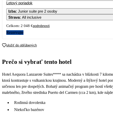
Letový poriadok
Izba
:
Junior suite pre 2 osoby
Strava
:
All inclusive
Celkom:
2 048 €
podrobnosti
Rezervujte
uložiť do obľúbených
Prečo si vybrať tento hotel
Hotel Aequora Lanzarote Suites**** sa nachádza v blízkosti 7 kilome
ktorá kontrastuje s vulkanickou krajinou. Moderný a štýlový hotel po
určenou len pre dospelých. Bohatý animačný program pre hostí všetký
malebného, živého strediska Puerto del Carmen (cca 2 km), kde náj
Rodinná dovolenka
Niekoľko bazénov