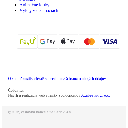
Animačné kluby
Výlety v destináciách
O spoločnosti
Kariéra
Pre predajcov
Ochrana osobných údajov
Čedok a.s
Návrh a realizácia web stránky spoločnosťou
Axabee sp. z. o.o.
@2026, cestovná kancelária Čedok, a.s.