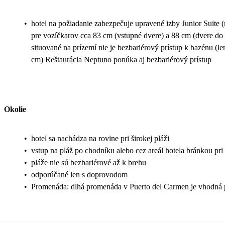
•
hotel na požiadanie zabezpečuje upravené izby Junior Suite 
pre vozíčkarov cca 83 cm (vstupné dvere) a 88 cm (dvere do 
situované na prízemí nie je bezbariérový prístup k bazé
cm) Reštaurácia Neptuno ponúka aj bezbariérový prístup
Okolie
•
hotel sa nachádza na rovine pri širokej pláži
•
vstup na pláž po chodníku alebo cez areál hotela bránkou pri
•
pláže nie sú bezbariérové až k brehu
•
odporúčané len s doprovodom
•
Promenáda: dlhá promenáda v Puerto del Carmen je vhodná 