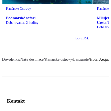
Kanárske Ostrovy
Kanárske 
Podmorské safari
Milujem
Costa T
Doba trvania
:
2 hodiny
Doba trva
65 €
/os.
Dovolenka
/
Naše destinace
/
Kanárske ostrovy
/
Lanzarote
/
Hotel Aequor
Kontakt