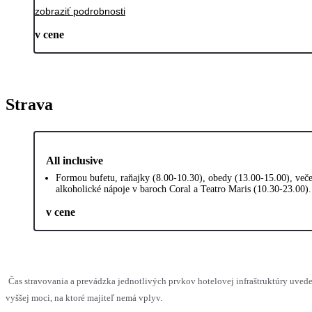
zobraziť podrobnosti
v cene
Strava
All inclusive
Formou bufetu, raňajky (8.00-10.30), obedy (13.00-15.00), večer
alkoholické nápoje v baroch Coral a Teatro Maris (10.30-23.00).
v cene
Čas stravovania a prevádzka jednotlivých prvkov hotelovej infraštruktúry uv
vyššej moci, na ktoré majiteľ nemá vplyv.