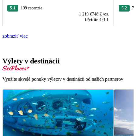
5.1
199 recenzie
5.2
77
1 219 €
748 €
/os.
Ušetrite
471 €
zobraziť viac
Výlety v destinácii
Využite skvelé ponuky výletov v destinácii od našich partnerov