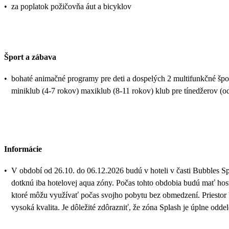
•
za poplatok požičovňa áut a bicyklov
Šport a zábava
•
bohaté animačné programy pre deti a dospelých 2 multifunkčné športo
miniklub (4-7 rokov) maxiklub (8-11 rokov) klub pre tínedžerov (o
Informácie
•
V období od 26.10. do 06.12.2026 budú v hoteli v časti Bubbles S
dotknú iba hotelovej aqua zóny. Počas tohto obdobia budú mať hosti
ktoré môžu využívať počas svojho pobytu bez obmedzení. Priestor 
vysoká kvalita. Je dôležité zdôrazniť, že zóna Splash je úplne odd