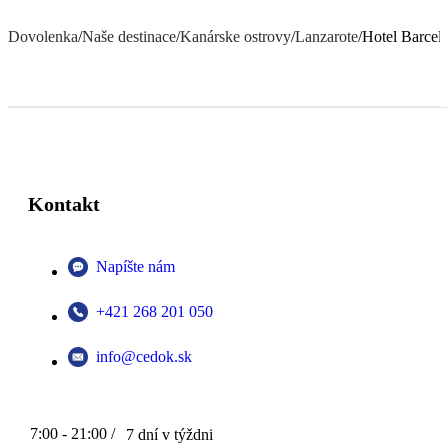
Dovolenka
/
Naše destinace
/
Kanárske ostrovy
/
Lanzarote
/
Hotel Barcel
Kontakt
Napíšte nám
+421 268 201 050
info@cedok.sk
7:00 - 21:00 /
7 dní v týždni