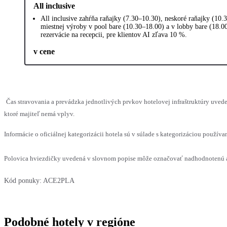
All inclusive
All inclusive zahŕňa raňajky (7.30–10.30), neskoré raňajky (10.
miestnej výroby v pool bare (10.30–18.00) a v lobby bare (18.00–
rezervácie na recepcii, pre klientov AI zľava 10 %.
v cene
Čas stravovania a prevádzka jednotlivých prvkov hotelovej infraštruktúry uv
ktoré majiteľ nemá vplyv.
Informácie o oficiálnej kategorizácii hotela sú v súlade s kategorizáciou používan
Polovica hviezdičky uvedená v slovnom popise môže označovať nadhodnotenú al
Kód ponuky:
ACE2PLA
Podobné hotely v regióne