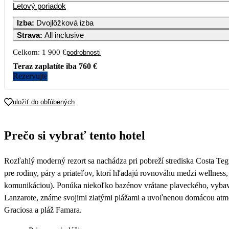
Letový poriadok
Izba
:
Dvojlôžková izba
Strava
:
All inclusive
Celkom:
1 900 €
podrobnosti
Teraz zaplatíte iba
760 €
Rezervujte
uložiť do obľúbených
Prečo si vybrať tento hotel
Rozľahlý moderný rezort sa nachádza pri pobreží strediska Costa T
pre rodiny, páry a priateľov, ktorí hľadajú rovnováhu medzi welln
komunikáciou). Ponúka niekoľko bazénov vrátane plaveckého, vybave
Lanzarote, známe svojimi zlatými plážami a uvoľnenou domácou atmos
Graciosa a pláž Famara.