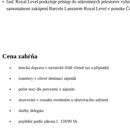
•
časť Royal Level poskytuje prístup do súkromných priestorov vyhra
samostatnom zakúpení Barcelo Lanzarote Royal Level v ponuke Č
Cena zahŕňa
letecká doprava v turistické třídě včetně tax a příplatků
transfery v cílové destinaci zájezdů
počet nocí dle potvrzení o zájezdu
stravování v rozsahu uvedeném u ubytovacího zařízení
služby delegáta
pojištění podle zákona č. 159/99 Sb.