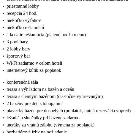
•
priestranné lobby
•
recepcia 24 hod.
•
niekoľko výťahov
•
niekoľko reštaurácií
•
à la carte reštaurácia (platené podľa menu)
•
3 pool bary
•
2 lobby bary
•
športový bar
•
Wi-Fi zadarmo v celom hoteli
•
internetový kútik za poplatok
•
konferenčná sála
•
terasa s výhľadom na bazén a oceán
•
terasa s členitým bazénom (čiastočne vyhrievaným)
•
2 bazény pre deti s toboganmi
•
plavecký bazén pre dospelých (poplatok, nutná rezervácia vopred)
•
ležadlá a slnečníky pri bazéne zadarmo
•
uteráky za vratnú zálohu (výmena za poplatok)
•
bezbariérové izby na požiadanie