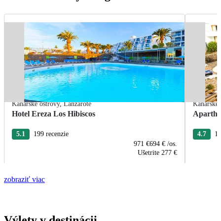
Kanárske ostrovy
,
Lanzarote
Kanárske 
Hotel Ereza Los Hibiscos
Apartho
5.1
199 recenzie
4.7
14
971 €
694 €
/os.
Ušetrite
277 €
zobraziť viac
Výlety v destinácii