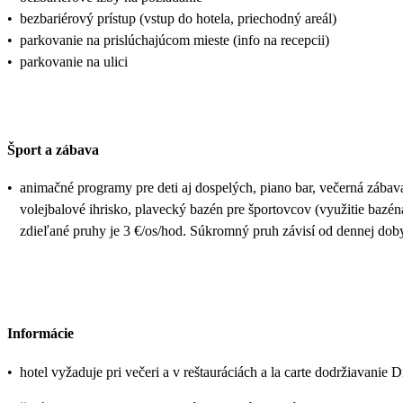
•
bezbariérový prístup (vstup do hotela, priechodný areál)
•
parkovanie na prislúchajúcom mieste (info na recepcii)
•
parkovanie na ulici
Šport a zábava
•
animačné programy pre deti aj dospelých, piano bar, večerná zábava,
volejbalové ihrisko, plavecký bazén pre športovcov (využitie bazén
zdieľané pruhy je 3 €/os/hod. Súkromný pruh závisí od dennej doby
Informácie
•
hotel vyžaduje pri večeri a v reštauráciách a la carte dodržiavanie 