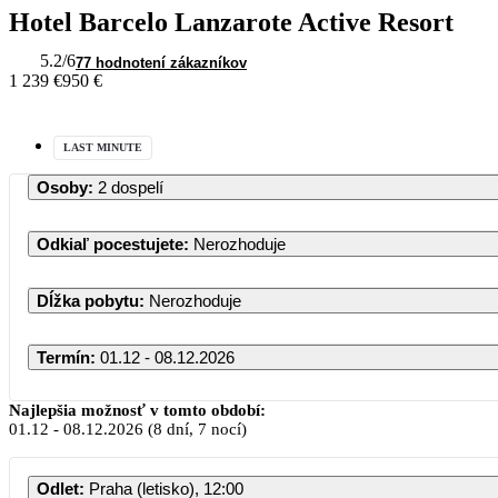
Hotel Barcelo Lanzarote Active Resort
5.2
/6
77 hodnotení zákazníkov
1 239 €
950 €
LAST MINUTE
Osoby
:
2 dospelí
Odkiaľ pocestujete
:
Nerozhoduje
Dĺžka pobytu
:
Nerozhoduje
Termín
:
01.12 - 08.12.2026
Najlepšia možnosť v tomto období:
01.12
-
08.12.2026
(8 dní, 7 nocí)
Odlet
:
Praha (letisko), 12:00