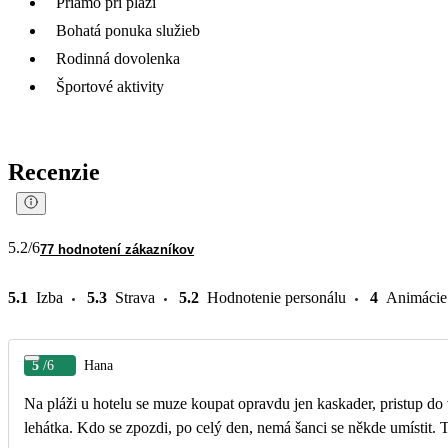
Priamo pri pláži
Bohatá ponuka služieb
Rodinná dovolenka
Športové aktivity
Recenzie
5.2
/6
77 hodnotení zákazníkov
5.1
Izba
5.3
Strava
5.2
Hodnotenie personálu
4
Animácie
5
/6
Hana
Na pláži u hotelu se muze koupat opravdu jen kaskader, pristup do 
lehátka. Kdo se zpozdi, po celý den, nemá šanci se někde umístit. 