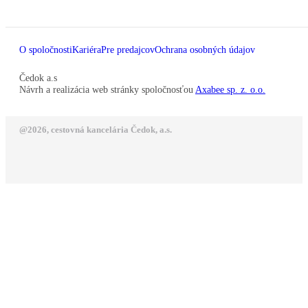
O spoločnosti
Kariéra
Pre predajcov
Ochrana osobných údajov
Čedok a.s
Návrh a realizácia web stránky spoločnosťou
Axabee sp. z. o.o.
@2026, cestovná kancelária Čedok, a.s.