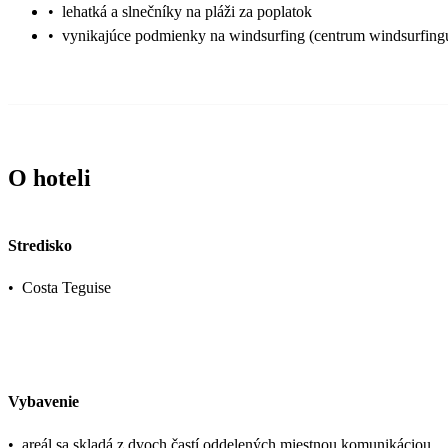
•
lehatká a slnečníky na pláži za poplatok
•
vynikajúce podmienky na windsurfing (centrum windsurfing
O hoteli
Stredisko
•
Costa Teguise
Vybavenie
•
areál sa skladá z dvoch častí oddelených miestnou komunikáciou