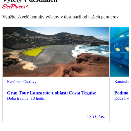
Využite skvelé ponuky výletov v destinácii od našich partnerov
Kanárske Ostrovy
Kanárske 
Gran Tour Lanzarote z oblasti Costa Teguise
Podmors
Doba trvania
:
10 hodín
Doba trva
135 €
/os.