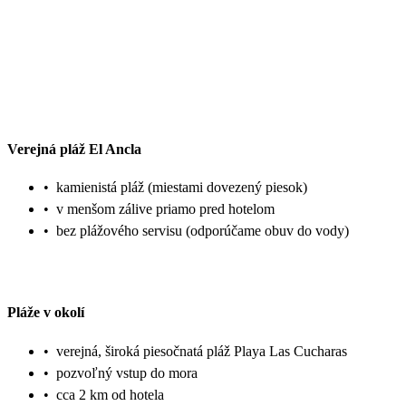
Verejná pláž El Ancla
•
kamienistá pláž (miestami dovezený piesok)
•
v menšom zálive priamo pred hotelom
•
bez plážového servisu (odporúčame obuv do vody)
Pláže v okolí
•
verejná, široká piesočnatá pláž Playa Las Cucharas
•
pozvoľný vstup do mora
•
cca 2 km od hotela