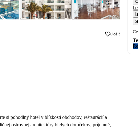
O
Le
I
S
Ce
uložiť
Te
Re
e si pohodlný hotel v blízkosti obchodov, reštaurácií a
ičnej ostrovnej architektúry bielych domčekov, príjemné,