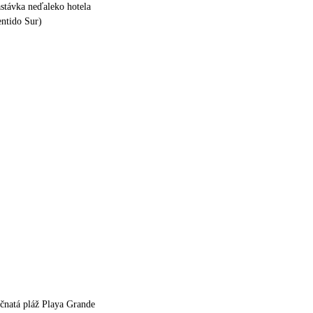
stávka neďaleko hotela
entido Sur)
očnatá pláž Playa Grande