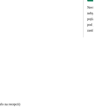
Nevím zda toto
nebyly,delegát
pojízdná stano
pod jiným loge
zastínili.Prot
nasměrovala.Mo
v maličkostec
nfo na recepcii)