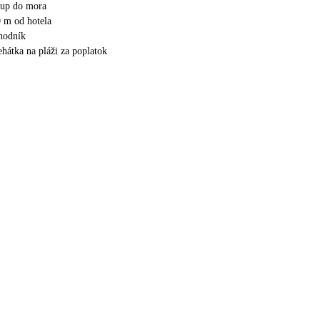
tup do mora
0 m od hotela
chodník
ehátka na pláži za poplatok