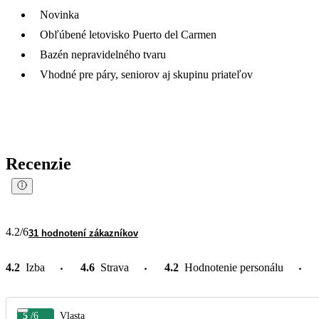
Novinka
Obľúbené letovisko Puerto del Carmen
Bazén nepravidelného tvaru
Vhodné pre páry, seniorov aj skupinu priateľov
Recenzie
4.2
/6
31 hodnotení zákazníkov
4.2
Izba
4.6
Strava
4.2
Hodnotenie personálu
5
/6
Vlasta