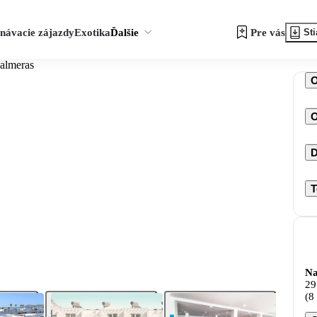
návacie zájazdy
Exotika
Ďalšie
Pre vás
Sti
Palmeras
O
D
T
Na
29
(8