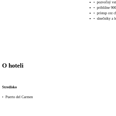
•
pozvoľný vs
•
približne 90
•
prístup cez 
•
slnečníky a l
O hoteli
Stredisko
•
Puerto del Carmen