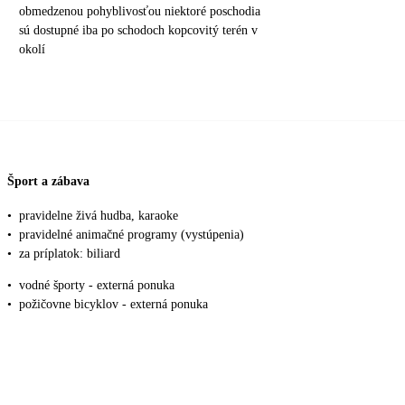
obmedzenou pohyblivosťou niektoré poschodia
sú dostupné iba po schodoch kopcovitý terén v
okolí
Šport a zábava
•
pravidelne živá hudba, karaoke
•
pravidelné animačné programy (vystúpenia)
•
za príplatok: biliard
•
vodné športy - externá ponuka
•
požičovne bicyklov - externá ponuka