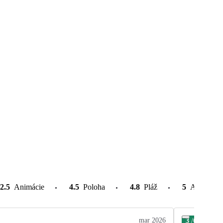
2.5
Animácie
4.5
Poloha
4.8
Pláž
5
Atrakcie v
mar 2026
3
/6
Zde