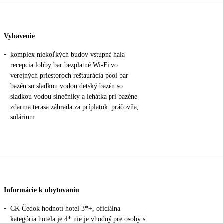
Vybavenie
•
komplex niekoľkých budov vstupná hala
recepcia lobby bar bezplatné Wi-Fi vo
verejných priestoroch reštaurácia pool bar
bazén so sladkou vodou detský bazén so
sladkou vodou slnečníky a lehátka pri bazéne
zdarma terasa záhrada za príplatok: práčovňa,
solárium
Informácie k ubytovaniu
•
CK Čedok hodnotí hotel 3*+, oficiálna
kategória hotela je 4* nie je vhodný pre osoby s