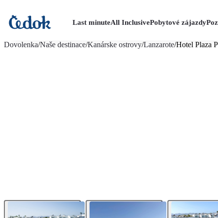
Last minute
All Inclusive
Pobytové zájazdy
Poz
viac fotografií (14)
Dovolenka
/
Naše destinace
/
Kanárske ostrovy
/
Lanzarote
/
Hotel Plaza 