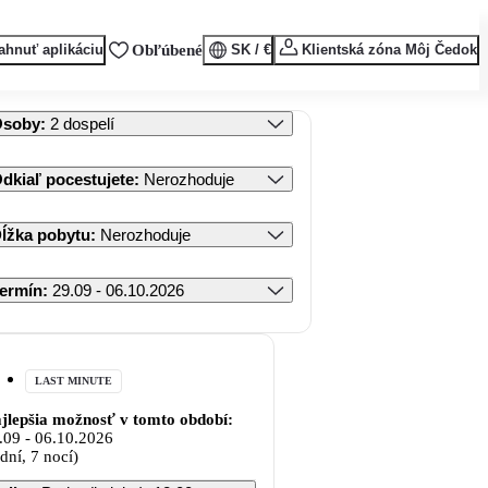
ahnuť aplikáciu
Obľúbené
SK / €
Klientská zóna Môj Čedok
Osoby
:
2 dospelí
dkiaľ pocestujete
:
Nerozhoduje
ĺžka pobytu
:
Nerozhoduje
ermín
:
29.09 - 06.10.2026
LAST MINUTE
jlepšia možnosť v tomto období:
.09
-
06.10.2026
 dní, 7 nocí)