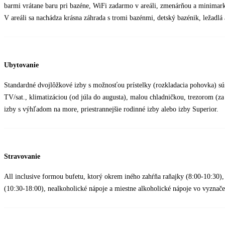
barmi vrátane baru pri bazéne, WiFi zadarmo v areáli, zmenárňou a minimar
V areáli sa nachádza krásna záhrada s tromi bazénmi, detský bazénik, ležadlá
Ubytovanie
Standardné dvojlôžkové izby s možnosťou prístelky (rozkladacia pohovka) s
TV/sat., klimatizáciou (od júla do augusta), malou chladničkou, trezorom (za 
izby s výhľadom na more, priestrannejšie rodinné izby alebo izby Superior.
Stravovanie
All inclusive formou bufetu, ktorý okrem iného zahŕňa raňajky (8:00-10:30),
(10:30-18:00), nealkoholické nápoje a miestne alkoholické nápoje vo vyznač