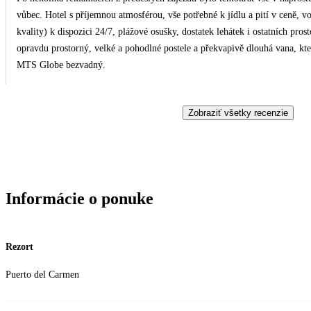
vůbec. Hotel s příjemnou atmosférou, vše potřebné k jídlu a pití v ceně, 
kvality) k dispozici 24/7, plážové osušky, dostatek lehátek i ostatních pr
opravdu prostorný, velké a pohodlné postele a překvapivě dlouhá vana, kte
MTS Globe bezvadný.
Zobraziť všetky recenzie
Informácie o ponuke
Rezort
Puerto del Carmen