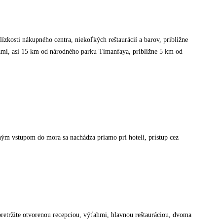
ízkosti nákupného centra, niekoľkých reštaurácií a barov, približne
ami, asi 15 km od národného parku Timanfaya, približne 5 km od
ým vstupom do mora sa nachádza priamo pri hoteli, prístup cez
pretržite otvorenou recepciou, výťahmi, hlavnou reštauráciou, dvoma