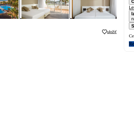
O
Le
I
n
S
uložiť
Ce
Re