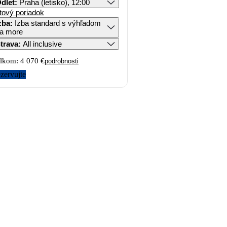
dlet
:
Praha (letisko), 12:00
tový poriadok
zba
:
Izba standard s výhľadom
a more
trava
:
All inclusive
lkom:
4 070 €
podrobnosti
zervujte