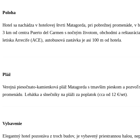
Poloha
Hotel sa nachádza v hotelovej štvrti Matagorda, pri pobrežnej promenáde, v bl
3 km od centra Puerto del Carmen s nočným životom, obchodmi a reštauráci
letiska Arrecife (ACE), autobusová zastávka je asi 100 m od hotela.
Pláž
Verejná piesočnato-kamienková pláž Matagorda s tmavším pieskom a pozvoľn
promenádu. Lehátka a slnečníky na pláži za poplatok (cca od 12 €/set).
Vybavenie
Elegantný hotel pozostáva z troch budov, je vybavený priestrannou halou, ne