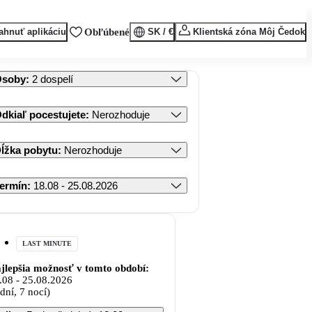
ahnuť aplikáciu
Obľúbené
SK / €
Klientská zóna Môj Čedok
Osoby
:
2 dospelí
dkiaľ pocestujete
:
Nerozhoduje
ĺžka pobytu
:
Nerozhoduje
ermín
:
18.08 - 25.08.2026
LAST MINUTE
jlepšia možnosť v tomto období:
.08
-
25.08.2026
 dní, 7 nocí)