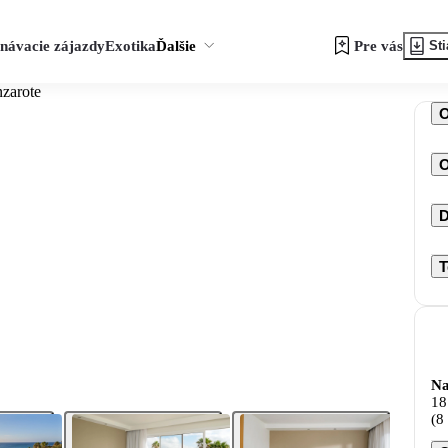
návacie zájazdy
Exotika
Ďalšie
Pre vás
Sti
nzarote
O
D
T
Na
18
(8