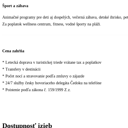
Šport a zábava
Animačné programy pre deti aj dospelých, večerná zábava, detské ihrisko, pe
Za poplatok wellness centrum, fitness, vodné športy na pláži.
Cena zahŕňa
* Letecká doprava v turistickej triede vrátane tax a poplatkov
* Transfery v destinácii
* Počet nocí a stravovanie podľa zmluvy o zájazde
* 24/7 služby česky hovoriaceho delegáta Čedoku na telefóne
* Poistenie podľa zákona č. 159/1999 Z.z.
Dostupnosť izieb