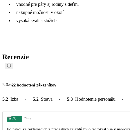
vhodné pre páry aj rodiny s deťmi
nákupné možnosti v okolí
vysoká kvalita služieb
Recenzie
5.0
/6
22 hodnotení zákazníkov
5.2
Izba
5.2
Strava
5.3
Hodnotenie personálu
6
/6
Petr
Po několika reklamacích z předešlých zájezdů bylo tentokrát vše v napros