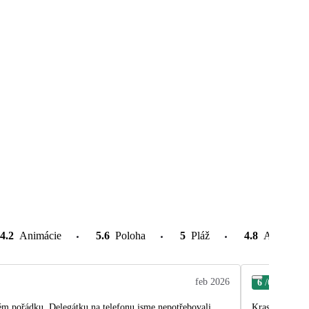
4.2
Animácie
5.6
Poloha
5
Pláž
4.8
Atrakcie v
feb 2026
6
/6
Dag
tém pořádku. Delegátku na telefonu jsme nepotřebovali
Krasne položen