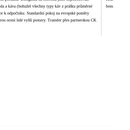
voda a káva (bohužel všechny typy káv z prášku průměrné
bonus mít možn
ostor k odpočinku. Standardní pokoj na evropské poměry
rou ocení lidé vyšší postavy. Transfer přes partnerskou CK