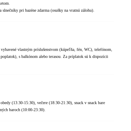
ketom.
 a slnečníky pri bazéne zdarma (osušky na vratnú zálohu).
ú vybavené vlastným príslušenstvom (kúpeľňa, fén, WC), telefónom,
poplatok), s balkónom alebo terasou. Za príplatok sú k dispozícii
 obedy (13:30-15:30), večere (18:30-21:30), snack v snack bare
ených baroch (10:00-23:30).