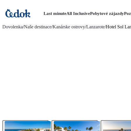
Last minute
All Inclusive
Pobytové zájazdy
Poz
viac fotografií (11)
Dovolenka
/
Naše destinace
/
Kanárske ostrovy
/
Lanzarote
/
Hotel Sol La