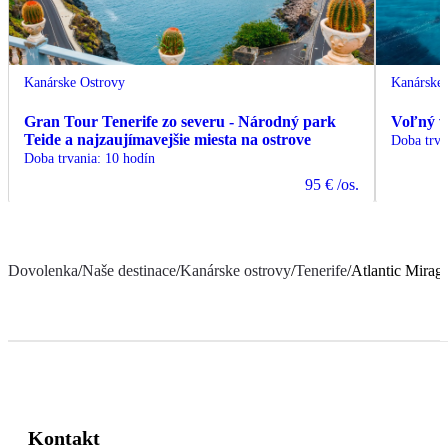
Kanárske Ostrovy
Kanárske 
Gran Tour Tenerife zo severu - Národný park
Voľný vt
Teide a najzaujímavejšie miesta na ostrove
Doba trva
Doba trvania
:
10 hodín
95 €
/os.
Dovolenka
/
Naše destinace
/
Kanárske ostrovy
/
Tenerife
/
Atlantic Mirage
Kontakt