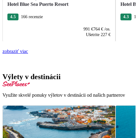
Hotel Blue Sea Puerto Resort
Hotel B
4.5
166 recenzie
4.3
13
991 €
764 €
/os.
Ušetrite
227 €
zobraziť viac
Výlety v destinácii
Využite skvelé ponuky výletov v destinácii od našich partnerov