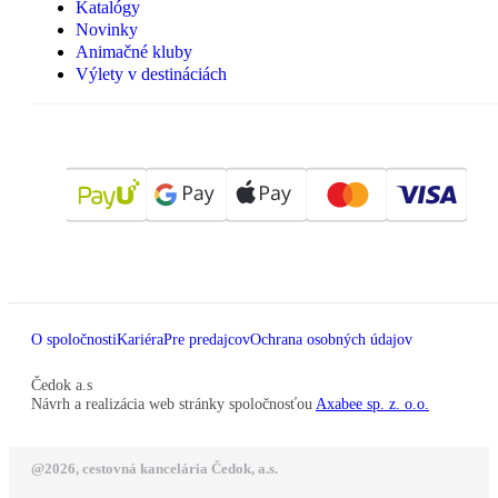
Katalógy
Novinky
Animačné kluby
Výlety v destináciách
O spoločnosti
Kariéra
Pre predajcov
Ochrana osobných údajov
Čedok a.s
Návrh a realizácia web stránky spoločnosťou
Axabee sp. z. o.o.
@2026, cestovná kancelária Čedok, a.s.