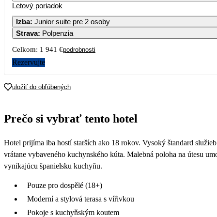
Letový poriadok
Izba
:
Junior suite pre 2 osoby
Strava
:
Polpenzia
Celkom:
1 941 €
podrobnosti
Rezervujte
uložiť do obľúbených
Prečo si vybrať tento hotel
Hotel prijíma iba hostí starších ako 18 rokov. Vysoký štandard služi
vrátane vybaveného kuchynského kúta. Malebná poloha na útesu umožňu
vynikajúcu španielsku kuchyňu.
Pouze pro dospělé (18+)
Moderní a stylová terasa s vířivkou
Pokoje s kuchyňským koutem