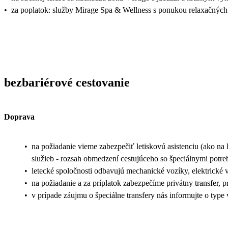
•
za poplatok: služby Mirage Spa & Wellness s ponukou relaxačných 
bezbariérové cestovanie
Doprava
•
na požiadanie vieme zabezpečiť letiskovú asistenciu (ako na l
služieb - rozsah obmedzení cestujúceho so špeciálnymi potr
•
letecké spoločnosti odbavujú mechanické vozíky, elektrické 
•
na požiadanie a za príplatok zabezpečíme privátny transfer, 
•
v prípade záujmu o špeciálne transfery nás informujte o type