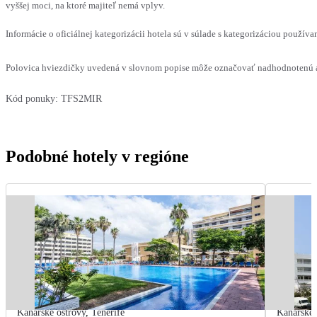
vyššej moci, na ktoré majiteľ nemá vplyv.
Informácie o oficiálnej kategorizácii hotela sú v súlade s kategorizáciou používan
Polovica hviezdičky uvedená v slovnom popise môže označovať nadhodnotenú al
Kód ponuky:
TFS2MIR
Podobné hotely v regióne
Kanárske ostrovy
,
Tenerife
Kanárske 