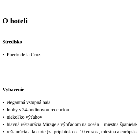
O hoteli
Stredisko
•
Puerto de la Cruz
Vybavenie
•
elegantná vstupná hala
•
lobby s 24-hodinovou recepciou
•
niekoľko výťahov
•
hlavná reštaurácia Mirage s výhľadom na oceán – miestna španiel
•
reštaurácia a la carte (za príplatok cca 10 eur/os., miestna a európ