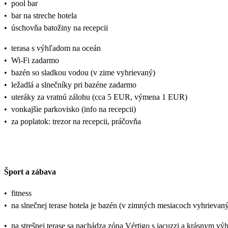
•
pool bar
•
bar na streche hotela
•
úschovňa batožiny na recepcii
•
terasa s výhľadom na oceán
•
Wi-Fi zadarmo
•
bazén so sladkou vodou (v zime vyhrievaný)
•
ležadlá a slnečníky pri bazéne zadarmo
•
uteráky za vratnú zálohu (cca 5 EUR, výmena 1 EUR)
•
vonkajšie parkovisko (info na recepcii)
•
za poplatok: trezor na recepcii, práčovňa
Šport a zábava
•
fitness
•
na slnečnej terase hotela je bazén (v zimných mesiacoch vyhrievaný
•
na strešnej terase sa nachádza zóna Vértigo s jacuzzi a krásnym v