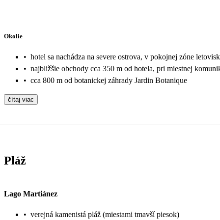
Okolie
•
hotel sa nachádza na severe ostrova, v pokojnej zóne letovis
•
najbližšie obchody cca 350 m od hotela, pri miestnej komuni
•
cca 800 m od botanickej záhrady Jardin Botanique
čítaj viac
Pláž
Lago Martiánez
•
verejná kamenistá pláž (miestami tmavší piesok)