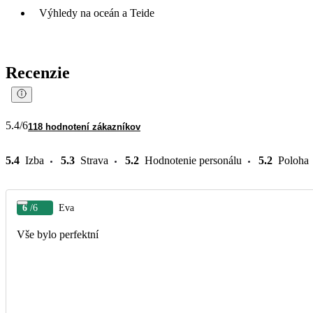
Výhledy na oceán a Teide
Recenzie
5.4
/6
118 hodnotení zákazníkov
5.4
Izba
5.3
Strava
5.2
Hodnotenie personálu
5.2
Poloha
6
/6
Eva
Vše bylo perfektní