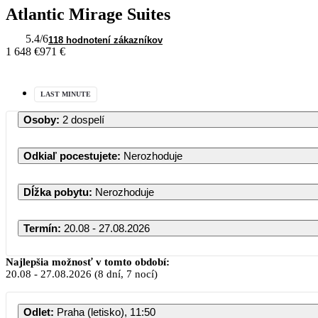
Atlantic Mirage Suites
5.4
/6
118 hodnotení zákazníkov
1 648 €
971 €
LAST MINUTE
Osoby
:
2 dospelí
Odkiaľ pocestujete
:
Nerozhoduje
Dĺžka pobytu
:
Nerozhoduje
Termín
:
20.08 - 27.08.2026
Najlepšia možnosť v tomto období:
20.08
-
27.08.2026
(8 dní, 7 nocí)
Odlet
:
Praha (letisko), 11:50