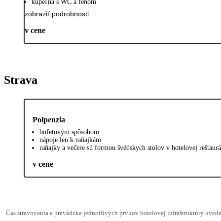
kúpeľňa s WC a fénom
zobraziť podrobnosti
v cene
Strava
Polpenzia
bufetovým spôsobom
nápoje len k raňajkám
raňajky a večere sú formou švédskych stolov v hotelovej reštaur
v cene
Čas stravovania a prevádzka jednotlivých prvkov hotelovej infraštruktúry uv