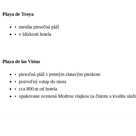
Playa de Troya
•
menšia piesočná pláž
•
v blízkosti hotela
Playa de las Vistas
•
piesočná pláž s jemným zlatavým pieskom
•
pozvoľný vstup do mora
•
cca 800 m od hotela
•
opakovane ocenená Modrou vlajkou za čistotu a kvalitu služ