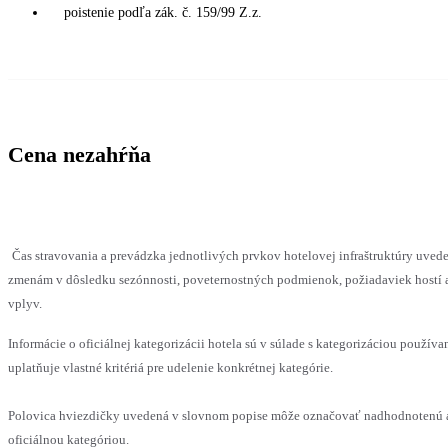
poistenie podľa zák. č. 159/99 Z.z.
Cena nezahŕňa
Čas stravovania a prevádzka jednotlivých prvkov hotelovej infraštruktúry uv
zmenám v dôsledku sezónnosti, poveternostných podmienok, požiadaviek hostí a
vplyv.
Informácie o oficiálnej kategorizácii hotela sú v súlade s kategorizáciou používa
uplatňuje vlastné kritériá pre udelenie konkrétnej kategórie.
Polovica hviezdičky uvedená v slovnom popise môže označovať nadhodnotenú a
oficiálnou kategóriou.