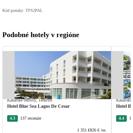
Kód ponuky:
TFS2PAL
Podobné hotely v regióne
Kanárske ostrovy
,
Tenerife
Kanárske 
Hotel Blue Sea Lagos De Cesar
Hotel Bl
4.3
137 recenzie
4.4
16
1 351 €
826 €
/os.