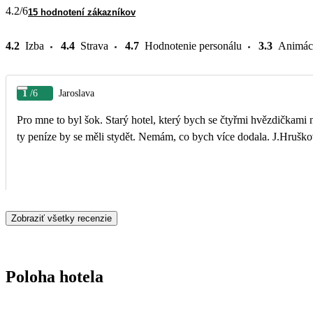
4.2
/6
15 hodnotení zákazníkov
4.2
Izba
4.4
Strava
4.7
Hodnotenie personálu
3.3
Animác
1
/6
Jaroslava
Pro mne to byl šok. Starý hotel, který bych se čtyřmi hvězdičkami
ty peníze by se měli stydět. Nemám, co bych více dodala. J.Hrušk
Zobraziť všetky recenzie
Poloha hotela