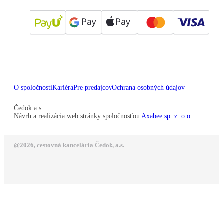
O spoločnosti
Kariéra
Pre predajcov
Ochrana osobných údajov
Čedok a.s
Návrh a realizácia web stránky spoločnosťou
Axabee sp. z. o.o.
@2026, cestovná kancelária Čedok, a.s.