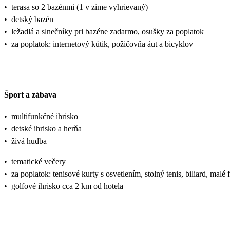
•
terasa so 2 bazénmi (1 v zime vyhrievaný)
•
detský bazén
•
ležadlá a slnečníky pri bazéne zadarmo, osušky za poplatok
•
za poplatok: internetový kútik, požičovňa áut a bicyklov
Šport a zábava
•
multifunkčné ihrisko
•
detské ihrisko a herňa
•
živá hudba
•
tematické večery
•
za poplatok: tenisové kurty s osvetlením, stolný tenis, biliard, malé f
•
golfové ihrisko cca 2 km od hotela