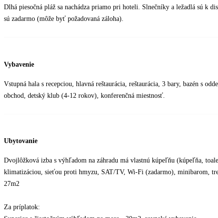
Dlhá piesočná pláž sa nachádza priamo pri hoteli. Slnečníky a ležadlá sú k di
sú zadarmo (môže byť požadovaná záloha).
Vybavenie
Vstupná hala s recepciou, hlavná reštaurácia, reštaurácia, 3 bary, bazén s od
obchod, detský klub (4-12 rokov), konferenčná miestnosť.
Ubytovanie
Dvojlôžková izba s výhľadom na záhradu má vlastnú kúpeľňu (kúpeľňa, toale
klimatizáciou, sieťou proti hmyzu, SAT/TV, Wi-Fi (zadarmo), minibarom, tre
27m2
Za príplatok: