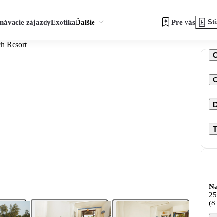
návacie zájazdy
Exotika
Ďalšie
Pre vás
Sti
h Resort
O
D
T
Na
25
(8