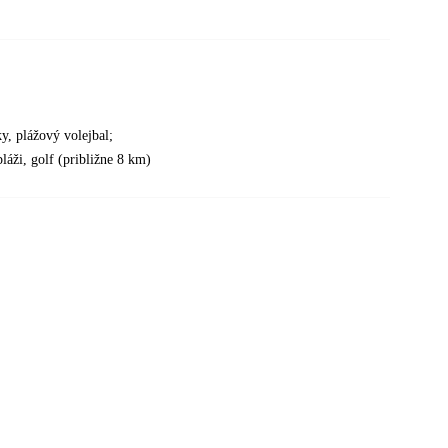
y, plážový volejbal;
áži, golf (približne 8 km)