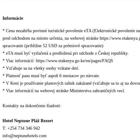
Informácie
* Cena nezahŕňa povinné turistické povolenie eTA (Elektronické povolenie na
pred odchodom na miesto určenia, na webovej stránke https://www.etakenya.
spracovanie (približne 52 USD za prémiové spracovanie)
* eTA musí byť vytlačená a predložená pri odchode z Českej republiky.
* Viac informácií: https://www.etakenya.go.ke/en/pages/FAQS
* Vzťahuje sa na všetky osoby vrátane detí.
* Platnosť pasu musí byť aspoň 6 mesiacov po návrate.
* V Keni je používanie plastových tašiek zakázané (vzťahuje sa to aj na dovo
* Viac informácií na webovej stránke Ministerstva zahraničných vecí.
Kontakty na dokončenie žiadosti:
Hotel Neptune Pláž Rezort
T: +254 734 346 942
info@neptunehotels.com