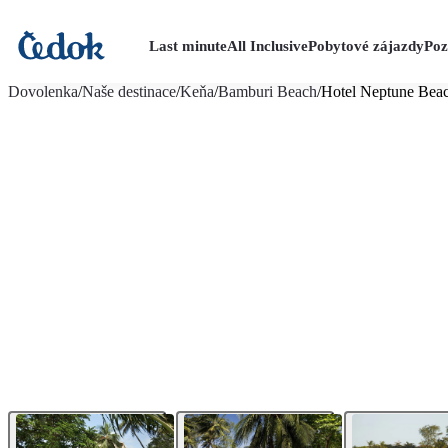
Last minute
All Inclusive
Pobytové zájazdy
Poz
viac fotografií (10)
Dovolenka
/
Naše destinace
/
Keňa
/
Bamburi Beach
/
Hotel Neptune Beac