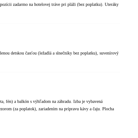
spozícii zadarmo na hotelovej tráve pri pláži (bez poplatku). Uteráky
delenou detskou časťou (ležadlá a slnečníky bez poplatku), suvenírový
ta, fén) a balkón s výhľadom na záhradu. Izba je vybavená
zorom (za poplatok), zariadením na prípravu kávy a čaju. Plocha