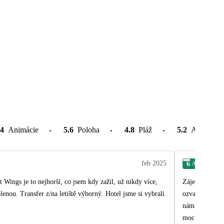
.4
Animácie
5.6
Poloha
4.8
Pláž
5.2
Atrakcie v
feb 2025
6
/6
Jan
Wings je to nejhorší, co jsem kdy zažil, už nikdy více,
Zájezd super d
lenou. Transfer z/na letiště výborný. Hotel jsme si vybrali
ozval jinak by
námi.a přišlo 
moc hezká za 