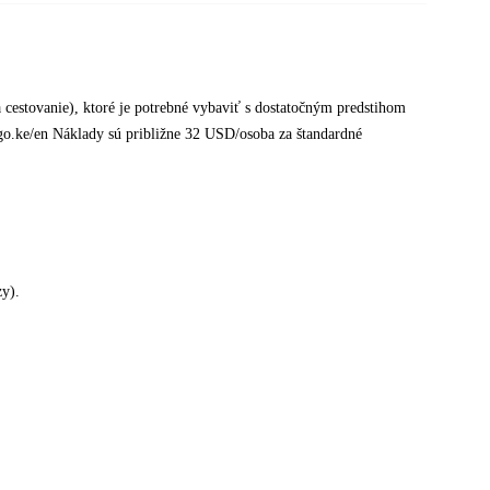
 cestovanie), ktoré je potrebné vybaviť s dostatočným predstihom
go.ke/en Náklady sú približne 32 USD/osoba za štandardné
zy).