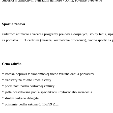
Superior s čiastočným výhľadom na more - 30m2, rovnaké vybavenie
Šport a zábava
zadarmo: animácie a večerné programy pre deti a dospelých, stolný tenis, šípk
za poplatok: SPA centrum (masáže, kozmetické procedúry), vodné športy na pl
Cena zahŕňa
* letecká doprava v ekonomickej triede vrátane daní a poplatkov
* transfery na mieste určenia cesty
* počet nocí podľa cestovnej zmluvy
* jedlá poskytované podľa špecifikácií ubytovacieho zariadenia
* služby českého delegáta
* poistenie podľa zákona č. 159/99 Z.z.