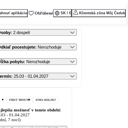
ahnuť aplikáciu
Obľúbené
SK / €
Klientská zóna Môj Čedok
Osoby
:
2 dospelí
dkiaľ pocestujete
:
Nerozhoduje
ĺžka pobytu
:
Nerozhoduje
ermín
:
25.03 - 01.04.2027
FIRST MINUTE
ZIMA 2026/2027
jlepšia možnosť v tomto období:
.03
-
01.04.2027
 dní, 7 nocí)