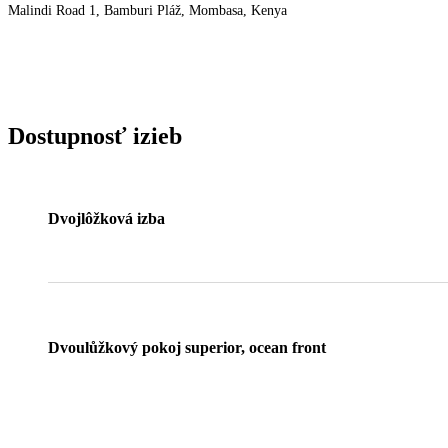
Malindi Road 1, Bamburi Pláž, Mombasa, Kenya
Dostupnosť izieb
Dvojlôžková izba
Dvoulůžkový pokoj superior, ocean front