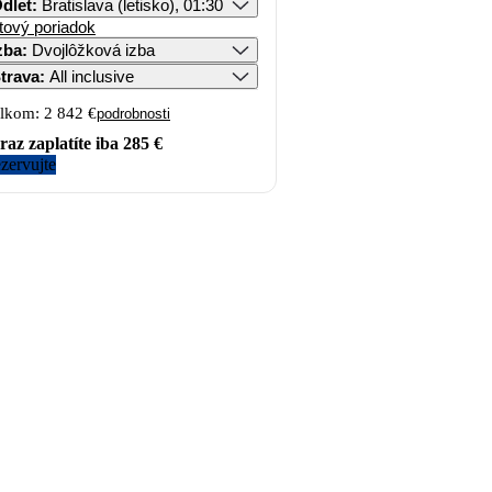
dlet
:
Bratislava (letisko), 01:30
tový poriadok
zba
:
Dvojlôžková izba
trava
:
All inclusive
lkom:
2 842 €
podrobnosti
raz zaplatíte iba
285 €
zervujte