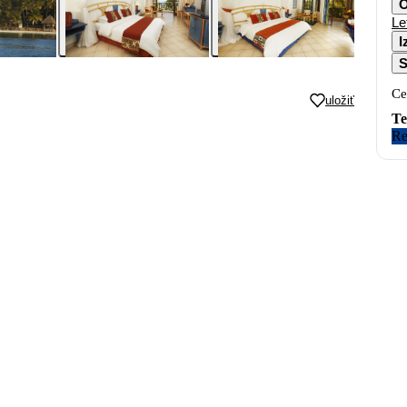
O
Le
I
S
Ce
uložiť
Te
Re