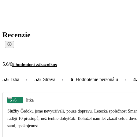
Recenzie
5.6
/6
5 hodnotení zákazníkov
5.6
Izba
5.6
Strava
6
Hodnotenie personálu
4
5
/6
Jitka
Služby Čedoku jsme nevyužívali, pouze dopravu. Letecká společnost Smart 
raději 10 přestupů, než tenhle dobytčák. Bohužel nám let zkazil celou dovo
sami, spokojenost.