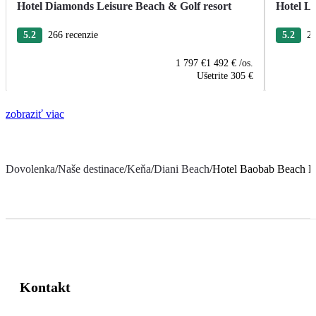
Hotel Diamonds Leisure Beach & Golf resort
Hotel L
5.2
266 recenzie
5.2
21
1 797 €
1 492 €
/os.
Ušetrite
305 €
zobraziť viac
Dovolenka
/
Naše destinace
/
Keňa
/
Diani Beach
/
Hotel Baobab Beach R
Kontakt