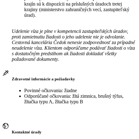
krajín sú k dispozícii na príslušných úradoch tretej
krajiny (ministerstvo zahraničných vecí, zastupiteľský
úrad).
Udelenie víza je plne v kompetencii zastupiteľských úradov,
proti zamietnutiu žiadosti o jeho udelenie nie je odvolanie.
Cestovná kancelária Čedok nenesie zodpovednosť za prípadné
neudelenie víza. Klientom odporúčame podávať žiadosti o víza
s dostatočným predstihom ak žiadosti dokladať všetky
požadované dokumenty.
Zdravotné informácie a požiadavky
Povinné očkovania: žiadne
Odporúčané očkovania: žltá zimnica, brušný týfus,
žltačka typu A, žltačka typu B
Kontaktné úrady