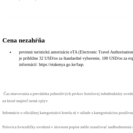
Cena nezahŕňa
povinnú turistickú autorizáciu eTA (Electronic Travel Authorisatio
je približne 32 USD/os za štandardné vybavenie, 100 USD/os za expr
informácií: https://etakenya.go.ke/faqs
Čas stravovania a prevádzka jednotlivých prvkov hotelovej infraštruktúry uv
na ktoré majiteľ nemá vplyv.
Informácie o oficiálnej kategorizácii hotela sú v súlade s kategorizáciou používan
Polovica hviezdičky uvedená v slovnom popise môže označovať nadhodnotenú al