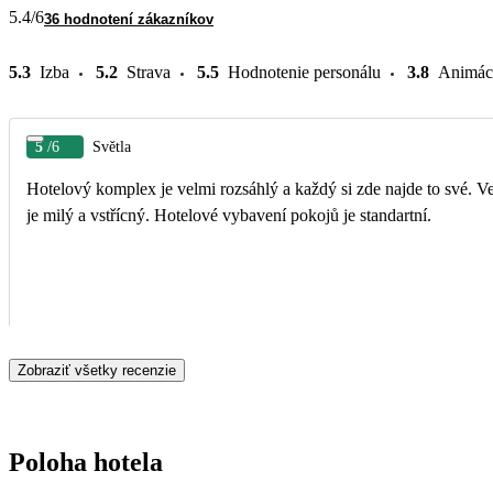
5.4
/6
36 hodnotení zákazníkov
5.3
Izba
5.2
Strava
5.5
Hodnotenie personálu
3.8
Animác
5
/6
Světla
Hotelový komplex je velmi rozsáhlý a každý si zde najde to své. Velkou atrakcí jsou všudypřítomné opice, které nenechají žádné volně pol
je milý a vstřícný. Hotelové vybavení pokojů je standartní.
Zobraziť všetky recenzie
Poloha hotela