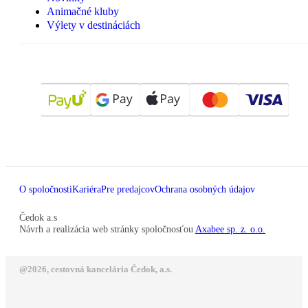
Animačné kluby
Výlety v destináciách
O spoločnosti
Kariéra
Pre predajcov
Ochrana osobných údajov
Čedok a.s
Návrh a realizácia web stránky spoločnosťou
Axabee sp. z. o.o.
@2026, cestovná kancelária Čedok, a.s.