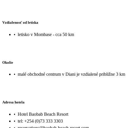
Vzdialenosť od letiska
•
letisko v Mombase - cca 50 km
Okolie
•
malé obchodné centrum v Diani je vzdialené približne 3 km
Adresa hotela
•
Hotel Baobab Beach Resort
•
tel: +254 (0)73 333 3303
•
reservations@baobab-beach-resort.com