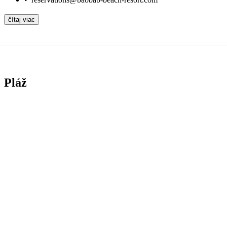
čítaj viac
Pláž