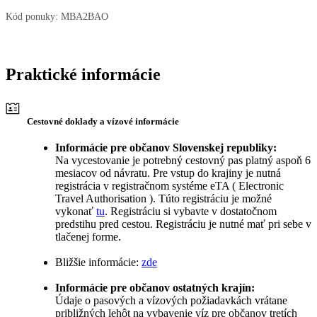
Kód ponuky:
MBA2BAO
Praktické informácie
Cestovné doklady a vízové ​​informácie
Informácie pre občanov Slovenskej republiky:
Na vycestovanie je potrebný cestovný pas platný aspoň 6
mesiacov od návratu. Pre vstup do krajiny je nutná
registrácia v registračnom systéme eTA ( Electronic
Travel Authorisation ). Túto registráciu je možné
vykonať
tu
. Registráciu si vybavte v dostatočnom
predstihu pred cestou. Registráciu je nutné mať pri sebe v
tlačenej forme.
Bližšie informácie:
zde
Informácie pre občanov ostatných krajín:
Údaje o pasových a vízových požiadavkách vrátane
približných lehôt na vybavenie víz pre občanov tretích